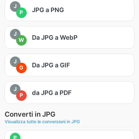
J
JPG a PNG
P
J
Da JPG a WebP
W
J
Da JPG a GIF
G
J
da JPG a PDF
P
Converti in JPG
Visualizza tutte le conversioni in JPG
P