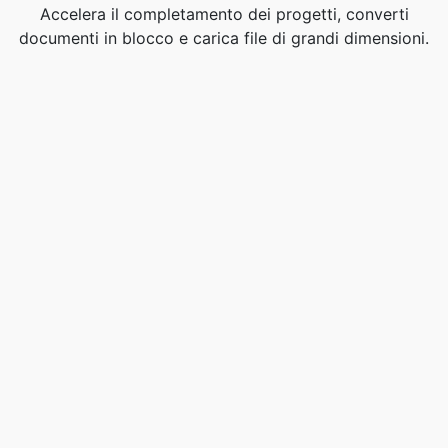
Accelera il completamento dei progetti, converti
documenti in blocco e carica file di grandi dimensioni.
Passa alla versione PRO per un aumento della
produttività.
Diventa PRO oggi stesso!
Valuta questo strumento
☆
☆
☆
☆
☆
4.0
/5 -
6
voti
ns6.com
Estensioni di dominio 800+. Trova il tuo nome
perfetto.