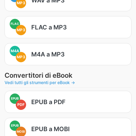
WAV a MP3
MP3
FLAC
FLAC a MP3
MP3
M4A
M4A a MP3
MP3
Convertitori di eBook
Vedi tutti gli strumenti per eBook →
EPUB
EPUB a PDF
PDF
EPUB
EPUB a MOBI
MOBI