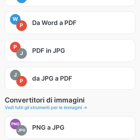
W
Da Word a PDF
P
P
PDF in JPG
J
J
da JPG a PDF
P
Convertitori di immagini
Vedi tutti gli strumenti per le immagini →
PNG
PNG a JPG
JPG