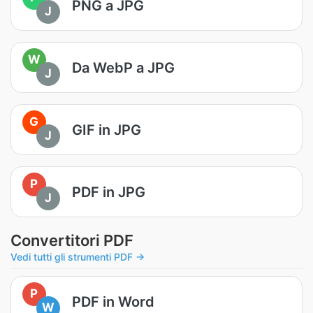
PNG a JPG
J
W
Da WebP a JPG
J
G
GIF in JPG
J
P
PDF in JPG
J
Convertitori PDF
Vedi tutti gli strumenti PDF →
P
PDF in Word
W