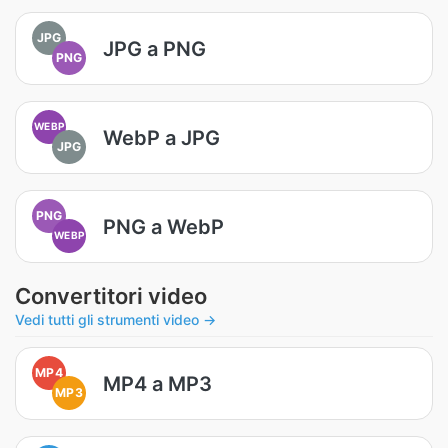
JPG
JPG a PNG
PNG
WEBP
WebP a JPG
JPG
PNG
PNG a WebP
WEBP
Convertitori video
Vedi tutti gli strumenti video →
MP4
MP4 a MP3
MP3