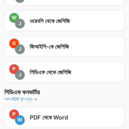
W
ওয়েবপি থেকে জেপিজি
J
G
জিআইপি-কে জেপিজি
J
P
পিডিএফ থেকে জেপিজি
J
পিডিএফ কনভার্টার
সকল PDF টুল দেখুন →
P
PDF থেকে Word
W