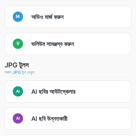
অডিও মার্জ করুন
M
ভলিউম সামঞ্জস্য করুন
V
JPG টুলস
সকল JPG টুল দেখুন
AI ছবির আউটস্কেলার
AI
AI ছবি উন্নতকারী
AI