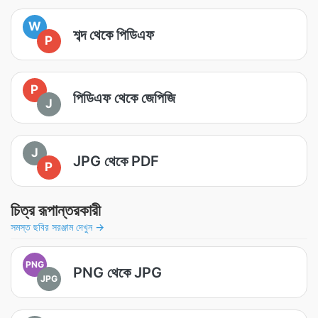
W
শব্দ থেকে পিডিএফ
P
P
পিডিএফ থেকে জেপিজি
J
J
JPG থেকে PDF
P
চিত্র রূপান্তরকারী
সমস্ত ছবির সরঞ্জাম দেখুন →
PNG
PNG থেকে JPG
JPG