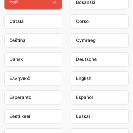
বাঙালি
Bosanski
Català
Corso
čeština
Cymraeg
Dansk
Deutsche
Ελληνικά
English
Esperanto
Español
Eesti keel
Euskal