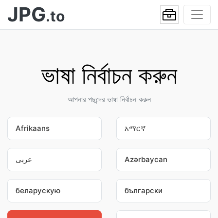
JPG
.to
ভাষা নির্বাচন করুন
আপনার পছন্দের ভাষা নির্বাচন করুন
Afrikaans
አማርኛ
عربى
Azərbaycan
беларускую
български