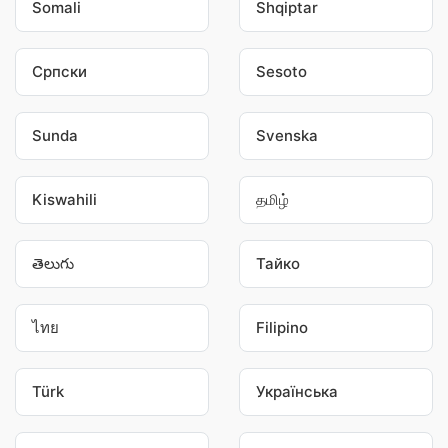
Somali
Shqiptar
Српски
Sesoto
Sunda
Svenska
Kiswahili
தமிழ்
తెలుగు
Тайко
ไทย
Filipino
Türk
Українська