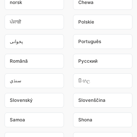
norsk
Chewa
ਪੰਜਾਬੀ
Polskie
پخوانی
Português
Română
Pусский
سنڌي
සිංහල
Slovenský
Slovenščina
Samoa
Shona