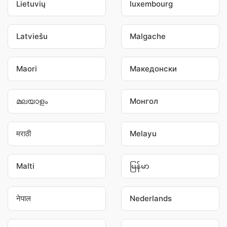
Lietuvių
luxembourg
Latviešu
Malgache
Maori
Македонски
മലയാളം
Монгол
मराठी
Melayu
Malti
မြန်မာ
नेपाल
Nederlands