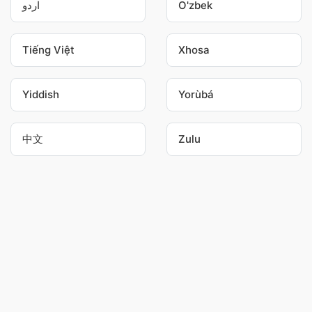
اردو
O'zbek
Tiếng Việt
Xhosa
Yiddish
Yorùbá
中文
Zulu