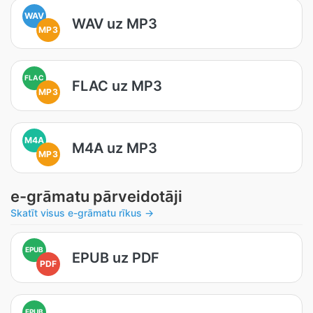
WAV
WAV uz MP3
MP3
FLAC
FLAC uz MP3
MP3
M4A
M4A uz MP3
MP3
e-grāmatu pārveidotāji
Skatīt visus e-grāmatu rīkus →
EPUB
EPUB uz PDF
PDF
EPUB