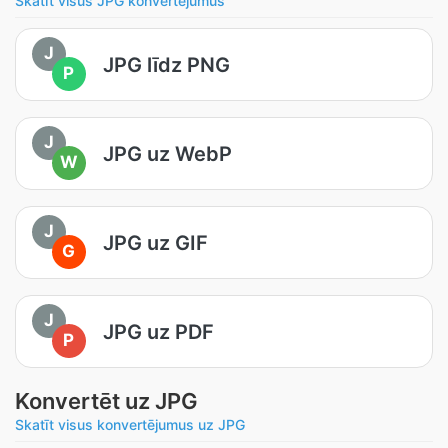
Skatīt visus JPG konvertējumus
J
JPG līdz PNG
P
J
JPG uz WebP
W
J
JPG uz GIF
G
J
JPG uz PDF
P
Konvertēt uz JPG
Skatīt visus konvertējumus uz JPG