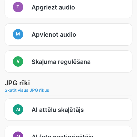
Apgriezt audio
T
Apvienot audio
M
Skaļuma regulēšana
V
JPG rīki
Skatīt visus JPG rīkus
AI attēlu skaļētājs
AI
AI foto pastiprinātājs
AI