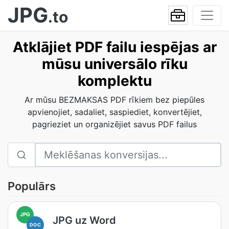
JPG
.to
Atklājiet PDF failu iespējas ar
mūsu universālo rīku
komplektu
Ar mūsu BEZMAKSAS PDF rīkiem bez piepūles
apvienojiet, sadaliet, saspiediet, konvertējiet,
pagrieziet un organizējiet savus PDF failus
Populārs
JPG
JPG uz Word
DOC