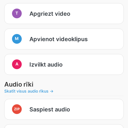
Apgriezt video
T
Apvienot videoklipus
M
Izvilkt audio
A
Audio rīki
Skatīt visus audio rīkus →
Saspiest audio
ZIP