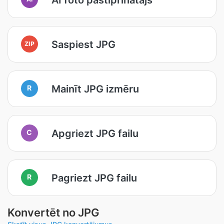
Saspiest JPG
ZIP
Mainīt JPG izmēru
R
Apgriezt JPG failu
C
Pagriezt JPG failu
R
Konvertēt no JPG