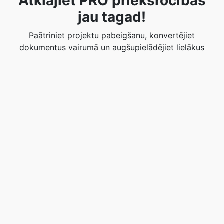
Atklājiet PRO priekšrocības
jau tagad!
Paātriniet projektu pabeigšanu, konvertējiet
dokumentus vairumā un augšupielādējiet lielākus
failus. Jauniniet uz PRO versiju, lai palielinātu
produktivitāti.
Iegūsti PRO jau šodien!
Novērtējiet šo rīku
☆
☆
☆
☆
☆
4.0
/5 -
6
balsis