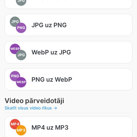
JPG
JPG
JPG uz PNG
PNG
WEBP
WebP uz JPG
JPG
PNG
PNG uz WebP
WEBP
Video pārveidotāji
Skatīt visus video rīkus →
MP4
MP4 uz MP3
MP3