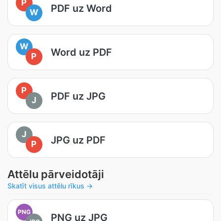
P
PDF uz Word
W
W
Word uz PDF
P
P
PDF uz JPG
J
J
JPG uz PDF
P
Attēlu pārveidotāji
Skatīt visus attēlu rīkus →
PNG
PNG uz JPG