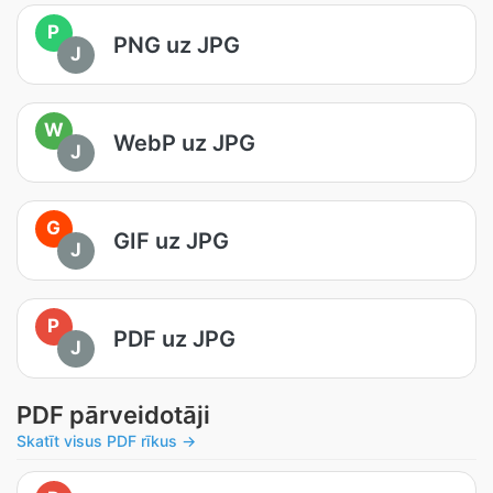
P
PNG uz JPG
J
W
WebP uz JPG
J
G
GIF uz JPG
J
P
PDF uz JPG
J
PDF pārveidotāji
Skatīt visus PDF rīkus →