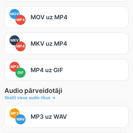
MOV
MOV uz MP4
MP4
MKV
MKV uz MP4
MP4
MP4
MP4 uz GIF
GIF
Audio pārveidotāji
Skatīt visus audio rīkus →
MP3
MP3 uz WAV
WAV