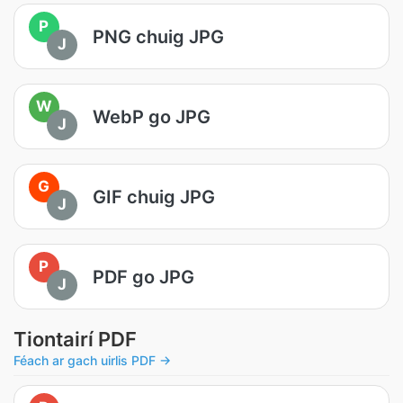
P
PNG chuig JPG
J
W
WebP go JPG
J
G
GIF chuig JPG
J
P
PDF go JPG
J
Tiontairí PDF
Féach ar gach uirlis PDF →