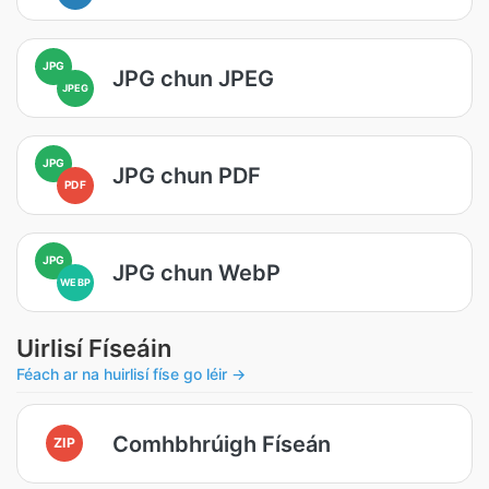
JPG
JPG chun JPEG
JPEG
JPG
JPG chun PDF
PDF
JPG
JPG chun WebP
WEBP
Uirlisí Físeáin
Féach ar na huirlisí físe go léir →
Comhbhrúigh Físeán
ZIP