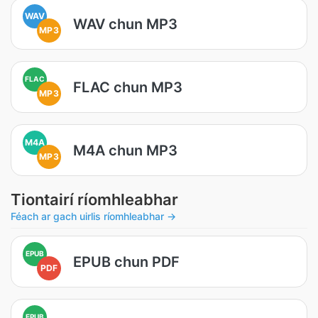
WAV
WAV chun MP3
MP3
FLAC
FLAC chun MP3
MP3
M4A
M4A chun MP3
MP3
Tiontairí ríomhleabhar
Féach ar gach uirlis ríomhleabhar →
EPUB
EPUB chun PDF
PDF
EPUB