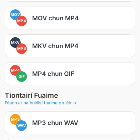
MOV
MOV chun MP4
MP4
MKV
MKV chun MP4
MP4
MP4
MP4 chun GIF
GIF
Tiontairí Fuaime
Féach ar na huirlisí fuaime go léir →
MP3
MP3 chun WAV
WAV