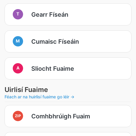
Gearr Físeán
T
Cumaisc Físeáin
M
Sliocht Fuaime
A
Uirlisí Fuaime
Féach ar na huirlisí fuaime go léir →
Comhbhrúigh Fuaim
ZIP