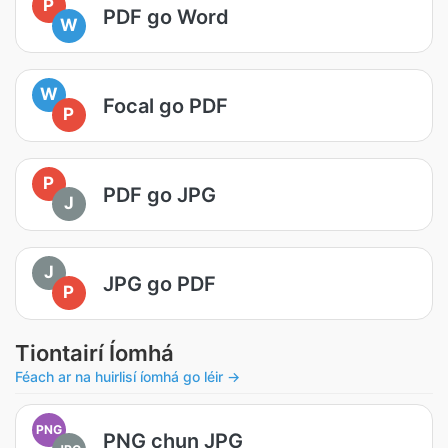
P
PDF go Word
W
W
Focal go PDF
P
P
PDF go JPG
J
J
JPG go PDF
P
Tiontairí Íomhá
Féach ar na huirlisí íomhá go léir →
PNG
PNG chun JPG