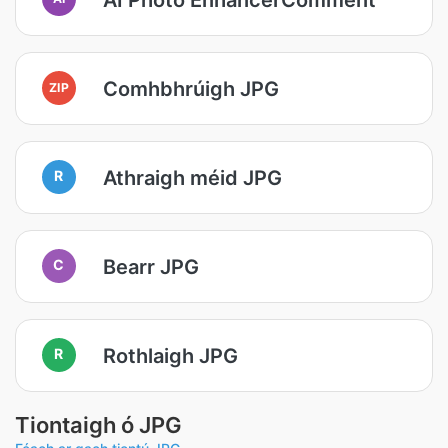
Comhbhrúigh JPG
ZIP
Athraigh méid JPG
R
Bearr JPG
C
Rothlaigh JPG
R
Tiontaigh ó JPG