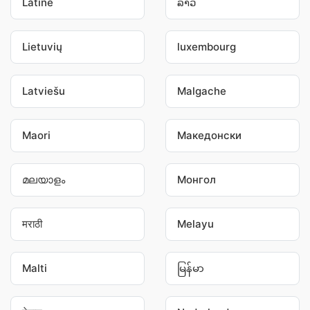
Latine
ລາວ
Lietuvių
luxembourg
Latviešu
Malgache
Maori
Македонски
മലയാളം
Монгол
मराठी
Melayu
Malti
မြန်မာ