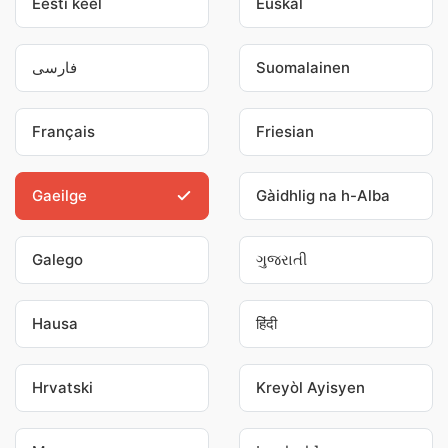
Eesti keel
Euskal
فارسی
Suomalainen
Français
Friesian
Gaeilge
Gàidhlig na h-Alba
Galego
ગુજરાતી
Hausa
हिंदी
Hrvatski
Kreyòl Ayisyen