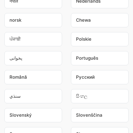
नेपाल
Nederlands
norsk
Chewa
ਪੰਜਾਬੀ
Polskie
پخوانی
Português
Română
Pусский
سنڌي
සිංහල
Slovenský
Slovenščina