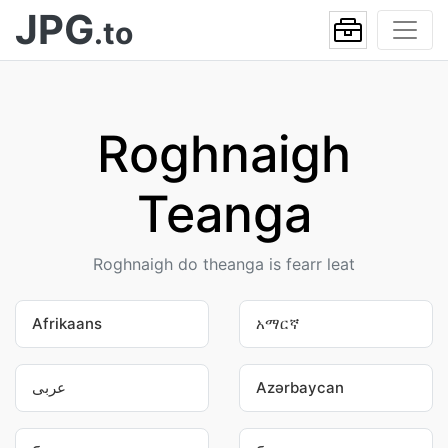
JPG
.to
Roghnaigh
Teanga
Roghnaigh do theanga is fearr leat
Afrikaans
አማርኛ
عربى
Azərbaycan