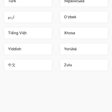
Türk
Українська
اردو
O'zbek
Tiếng Việt
Xhosa
Yiddish
Yorùbá
中文
Zulu