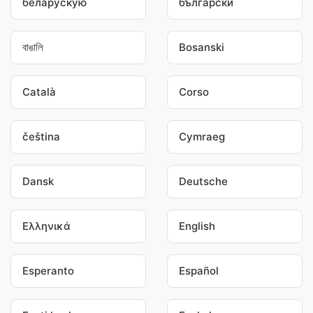
беларускую
български
বাঙালি
Bosanski
Català
Corso
čeština
Cymraeg
Dansk
Deutsche
Ελληνικά
English
Esperanto
Español