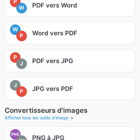
P
PDF vers Word
W
W
Word vers PDF
P
P
PDF vers JPG
J
J
JPG vers PDF
P
Convertisseurs d'images
Afficher tous les outils d'image →
PNG
PNG à JPG