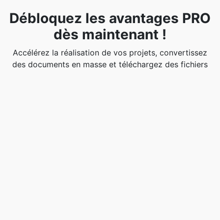
Débloquez les avantages PRO
dès maintenant !
Accélérez la réalisation de vos projets, convertissez
des documents en masse et téléchargez des fichiers
volumineux. Passez à la version PRO pour une
productivité accrue.
Passez à la version PRO dès
aujourd'hui !
Noter cet éditeur
☆
☆
☆
☆
☆