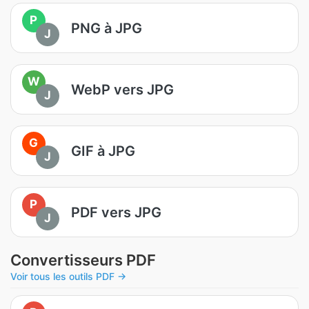
P
PNG à JPG
J
W
WebP vers JPG
J
G
GIF à JPG
J
P
PDF vers JPG
J
Convertisseurs PDF
Voir tous les outils PDF →