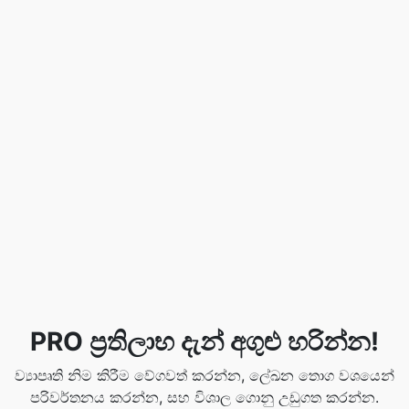
PRO ප්‍රතිලාභ දැන් අගුළු හරින්න!
ව්‍යාපෘති නිම කිරීම වේගවත් කරන්න, ලේඛන තොග වශයෙන්
පරිවර්තනය කරන්න, සහ විශාල ගොනු උඩුගත කරන්න.