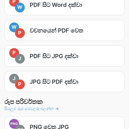
P
PDF සිට Word දක්වා
W
W
වචනයෙන් PDF වෙත
P
P
PDF සිට JPG දක්වා
J
J
JPG සිට PDF දක්වා
P
රූප පරිවර්තක
සියලුම රූප මෙවලම් බලන්න →
PNG
PNG වෙත JPG