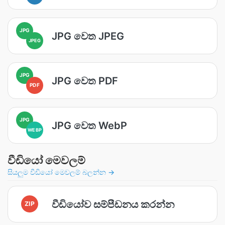
JPG
JPG වෙත JPEG
JPEG
JPG
JPG වෙත PDF
PDF
JPG
JPG වෙත WebP
WEBP
වීඩියෝ මෙවලම්
සියලුම වීඩියෝ මෙවලම් බලන්න →
වීඩියෝව සම්පීඩනය කරන්න
ZIP