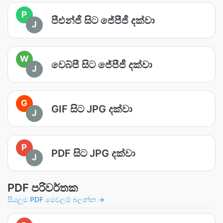
P
පීඑන්ජී සිට ජේපීජී දක්වා
J
W
වෙබ්පී සිට ජේපීජී දක්වා
J
G
GIF සිට JPG දක්වා
J
P
PDF සිට JPG දක්වා
J
PDF පරිවර්තක
සියලුම PDF මෙවලම් බලන්න →