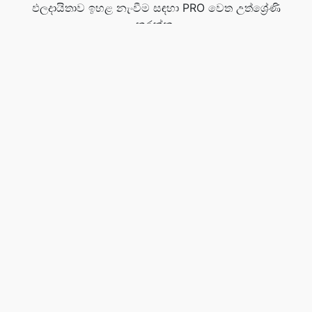
ඵලදායිතාව ඉහළ නැංවීම සඳහා PRO වෙත උත්ශ්‍රේණි
කරන්න.
අදම PRO ලබා ගන්න!
මෙම මෙවලම ශ්‍රේණිගත කරන්න
☆
☆
☆
☆
☆
4.1
/5 -
7
ඡන්ද
ඩී.එන්.ඒ.
- 800+ ඩොමේන් දිගු. ඔබේ පරිපූර්ණ නම සොයා.
JPG.to