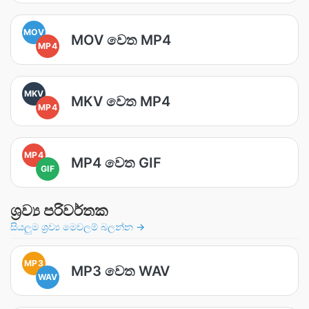
MOV
MOV වෙත MP4
MP4
MKV
MKV වෙත MP4
MP4
MP4
MP4 වෙත GIF
GIF
ශ්‍රව්‍ය පරිවර්තක
සියලුම ශ්‍රව්‍ය මෙවලම් බලන්න →
MP3
MP3 වෙත WAV
WAV