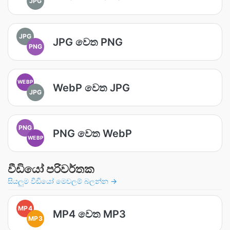
JPG
JPG
JPG වෙත PNG
PNG
WEBP
WebP වෙත JPG
JPG
PNG
PNG වෙත WebP
WEBP
වීඩියෝ පරිවර්තක
සියලුම වීඩියෝ මෙවලම් බලන්න →
MP4
MP4 වෙත MP3
MP3