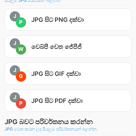
සියලුම JPG පරිවර්තන බලන්න
J
JPG සිට PNG දක්වා
P
J
වෙබ්පී වෙත ජේපීජී
W
J
JPG සිට GIF දක්වා
G
J
JPG සිට PDF දක්වා
P
JPG බවට පරිවර්තනය කරන්න
JPG වෙත කරන ලද සියලුම පරිවර්තනයන් බලන්න.