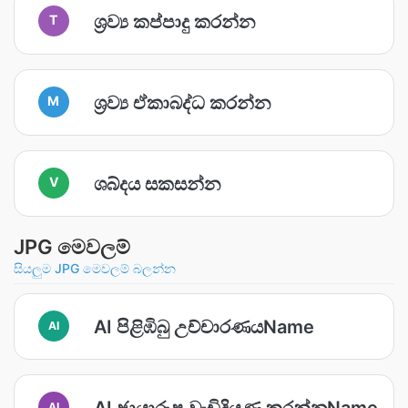
ශ්‍රව්‍ය කප්පාදු කරන්න
T
ශ්‍රව්‍ය ඒකාබද්ධ කරන්න
M
ශබ්දය සකසන්න
V
JPG මෙවලම්
සියලුම JPG මෙවලම් බලන්න
AI පිළිඹිබු උච්චාරණයName
AI
AI ඡායාරූප වැඩිදියුණු කරන්නName
AI