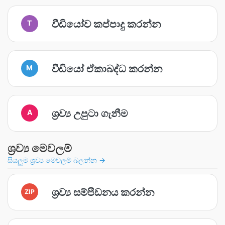
වීඩියෝව කප්පාදු කරන්න
T
වීඩියෝ ඒකාබද්ධ කරන්න
M
ශ්‍රව්‍ය උපුටා ගැනීම
A
ශ්‍රව්‍ය මෙවලම්
සියලුම ශ්‍රව්‍ය මෙවලම් බලන්න →
ශ්‍රව්‍ය සම්පීඩනය කරන්න
ZIP