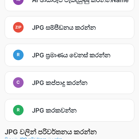
JPG සම්පීඩනය කරන්න
ZIP
JPG ප්‍රමාණය වෙනස් කරන්න
R
JPG කප්පාදු කරන්න
C
JPG කරකවන්න
R
JPG වලින් පරිවර්තනය කරන්න