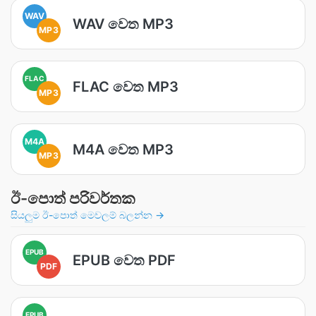
WAV
WAV වෙත MP3
MP3
FLAC
FLAC වෙත MP3
MP3
M4A
M4A වෙත MP3
MP3
ඊ-පොත් පරිවර්තක
සියලුම ඊ-පොත් මෙවලම් බලන්න →
EPUB
EPUB වෙත PDF
PDF
EPUB