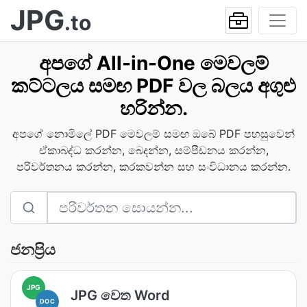
JPG
.to
අපගේ All-in-One මෙවලම්
කට්ටලය සමඟ PDF වල බලය අගුළු
හරින්න.
අපගේ නොමිලේ PDF මෙවලම් සමඟ ඔබේ PDF පහසුවෙන්
ඒකාබද්ධ කරන්න, බෙදන්න, සම්පීඩනය කරන්න,
පරිවර්තනය කරන්න, කරකවන්න සහ සංවිධානය කරන්න.
ජනප්‍රිය
JPG
JPG වෙත Word
DOC