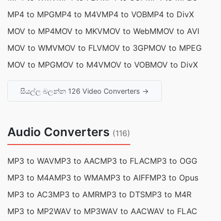
MP4 to MPG
MP4 to M4V
MP4 to VOB
MP4 to DivX
MOV to MP4
MOV to MKV
MOV to WebM
MOV to AVI
MOV to WMV
MOV to FLV
MOV to 3GP
MOV to MPEG
MOV to MPG
MOV to M4V
MOV to VOB
MOV to DivX
සියල්ල බලන්න 126 Video Converters →
Audio Converters
(116)
MP3 to WAV
MP3 to AAC
MP3 to FLAC
MP3 to OGG
MP3 to M4A
MP3 to WMA
MP3 to AIFF
MP3 to Opus
MP3 to AC3
MP3 to AMR
MP3 to DTS
MP3 to M4R
MP3 to MP2
WAV to MP3
WAV to AAC
WAV to FLAC