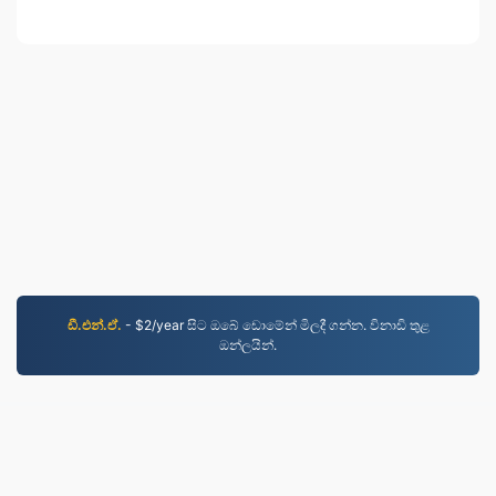
ඩී.එන්.ඒ.
- $2/year සිට ඔබේ ඩොමේන් මිලදී ගන්න. විනාඩි තුළ
ඔන්ලයින්.
JPG.to
2019 සිට පරිවර්තනය කරන ලද ගොනු