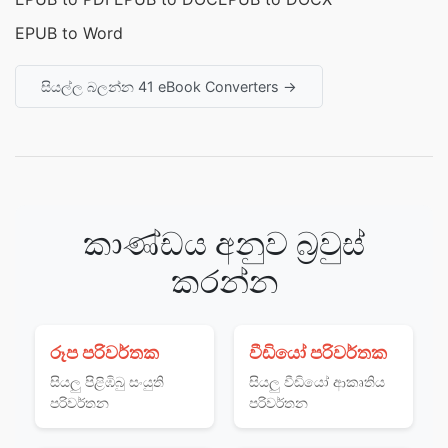
EPUB to Word
සියල්ල බලන්න 41 eBook Converters →
කාණ්ඩය අනුව බ්‍රවුස්
කරන්න
රූප පරිවර්තක
වීඩියෝ පරිවර්තක
සියලු පිළිඹිබු සංයුති
සියලු වීඩියෝ ආකෘතිය
පරිවර්තන
පරිවර්තන