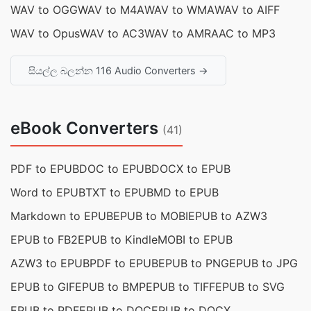
WAV to OGG
WAV to M4A
WAV to WMA
WAV to AIFF
WAV to Opus
WAV to AC3
WAV to AMR
AAC to MP3
සියල්ල බලන්න 116 Audio Converters →
eBook Converters
(41)
PDF to EPUB
DOC to EPUB
DOCX to EPUB
Word to EPUB
TXT to EPUB
MD to EPUB
Markdown to EPUB
EPUB to MOBI
EPUB to AZW3
EPUB to FB2
EPUB to Kindle
MOBI to EPUB
AZW3 to EPUB
PDF to EPUB
EPUB to PNG
EPUB to JPG
EPUB to GIF
EPUB to BMP
EPUB to TIFF
EPUB to SVG
EPUB to PDF
EPUB to DOC
EPUB to DOCX