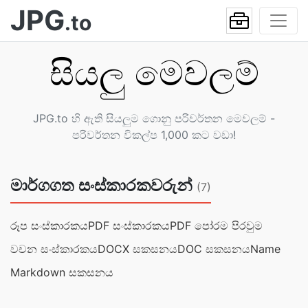
JPG
.to
සියලු මෙවලම්
JPG.to හි ඇති සියලුම ගොනු පරිවර්තන මෙවලම් -
පරිවර්තන විකල්ප 1,000 කට වඩා!
මාර්ගගත සංස්කාරකවරුන්
(7)
රූප සංස්කාරකය
PDF සංස්කාරකය
PDF පෝරම පිරවුම
වචන සංස්කාරකය
DOCX සකසනය
DOC සකසනයName
Markdown සකසනය