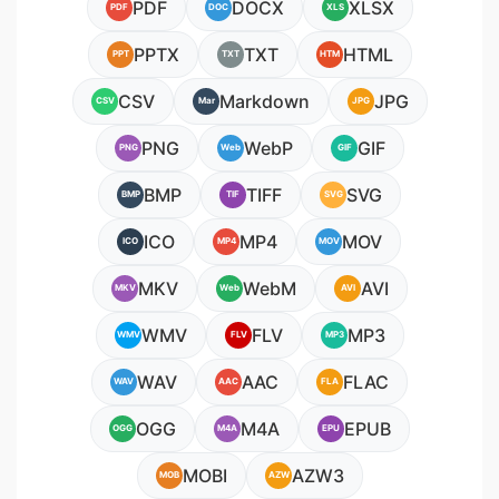
PDF
DOCX
XLSX
PDF
DOC
XLS
PPTX
TXT
HTML
PPT
TXT
HTM
CSV
Markdown
JPG
CSV
Mar
JPG
PNG
WebP
GIF
PNG
Web
GIF
BMP
TIFF
SVG
BMP
TIF
SVG
ICO
MP4
MOV
ICO
MP4
MOV
MKV
WebM
AVI
MKV
Web
AVI
WMV
FLV
MP3
WMV
FLV
MP3
WAV
AAC
FLAC
WAV
AAC
FLA
OGG
M4A
EPUB
OGG
M4A
EPU
MOBI
AZW3
MOB
AZW