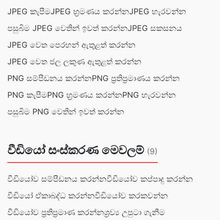
JPEG කැපීම
JPEG භ්‍රමණය කරන්න
JPEG හැරවන්න
පසුබිම JPEG වෙතින් ඉවත් කරන්න
JPEG සකසනය
JPEG වෙත පෙරහන් ඇතුළත් කරන්න
JPEG වෙත ජල ලකුණ ඇතුළත් කරන්න
PNG සම්පීඩනය කරන්න
PNG ප්‍රතිප්‍රමාණය කරන්න
PNG කැපීම
PNG භ්‍රමණය කරන්න
PNG හැරවන්න
පසුබිම PNG වෙතින් ඉවත් කරන්න
වීඩියෝ සංස්කරණ මෙවලම්
(9)
වීඩියෝව සම්පීඩනය කරන්න
වීඩියෝව කප්පාදු කරන්න
වීඩියෝ ඒකාබද්ධ කරන්න
වීඩියෝව කරකවන්න
වීඩියෝව ප්‍රතිප්‍රමාණ කරන්න
ශ්‍රව්‍ය උපුටා ගැනීම