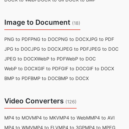
Image to Document
(18)
PNG to PDF
PNG to DOC
PNG to DOCX
JPG to PDF
JPG to DOC
JPG to DOCX
JPEG to PDF
JPEG to DOC
JPEG to DOCX
WebP to PDF
WebP to DOC
WebP to DOCX
GIF to PDF
GIF to DOC
GIF to DOCX
BMP to PDF
BMP to DOC
BMP to DOCX
Video Converters
(126)
MP4 to MOV
MP4 to MKV
MP4 to WebM
MP4 to AVI
MP4 to WMV
MP4 to FLV
MP4 to 3GP
MP4 to MPEG