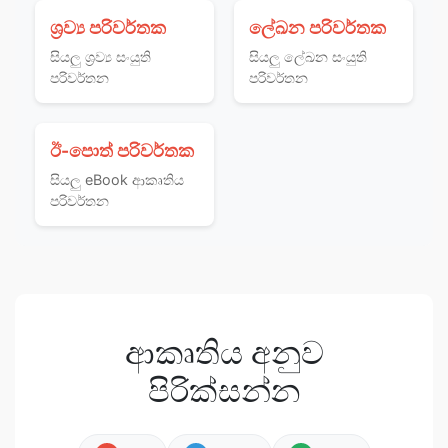
ශ්‍රව්‍ය පරිවර්තක
ලේඛන පරිවර්තක
සියලු ශ්‍රව්‍ය සංයුති
සියලු ලේඛන සංයුති
පරිවර්තන
පරිවර්තන
ඊ-පොත් පරිවර්තක
සියලු eBook ආකෘතිය
පරිවර්තන
ආකෘතිය අනුව
පිරික්සන්න