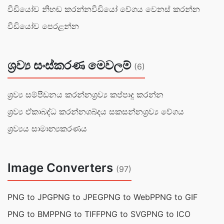
වීඩියෝව නිහඬ කරන්න
වීඩියෝ වේගය වෙනස් කරන්න
වීඩියෝව පෙරළන්න
ශ්‍රව්‍ය සංස්කරණ මෙවලම්
(6)
ශ්‍රව්‍ය සම්පීඩනය කරන්න
ශ්‍රව්‍ය කප්පාදු කරන්න
ශ්‍රව්‍ය ඒකාබද්ධ කරන්න
ශබ්දය සකසන්න
ශ්‍රව්‍ය වේගය
ශ්‍රව්‍යය සාමාන්‍යකරණය
Image Converters
(97)
PNG to JPG
PNG to JPEG
PNG to WebP
PNG to GIF
PNG to BMP
PNG to TIFF
PNG to SVG
PNG to ICO