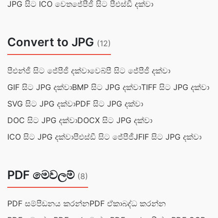
JPG සිට ICO වෙත
ජේපීජී සිට පීඑස්ඩී දක්වා
Convert to JPG
(12)
පීඑන්ජී සිට ජේපීජී දක්වා
වෙබ්පී සිට ජේපීජී දක්වා
GIF සිට JPG දක්වා
BMP සිට JPG දක්වා
TIFF සිට JPG දක්වා
SVG සිට JPG දක්වා
PDF සිට JPG දක්වා
DOC සිට JPG දක්වා
DOCX සිට JPG දක්වා
ICO සිට JPG දක්වා
පීඑස්ඩී සිට ජේපීජී
JFIF සිට JPG දක්වා
PDF මෙවලම්
(8)
PDF සම්පීඩනය කරන්න
PDF ඒකාබද්ධ කරන්න