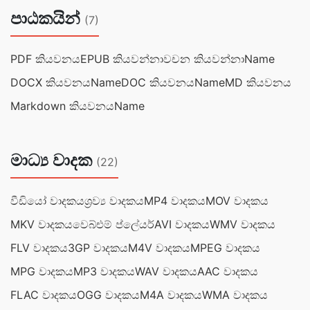
පාඨකයින්
(7)
PDF කියවනය
EPUB කියවන්නා
වචන කියවන්නාName
DOCX කියවනයName
DOC කියවනයName
MD කියවනය
Markdown කියවනයName
මාධ්‍ය වාදක
(22)
වීඩියෝ වාදකය
ශ්‍රව්‍ය වාදකය
MP4 වාදකය
MOV වාදකය
MKV වාදකය
වෙබ්එම් ප්ලේයර්
AVI වාදකය
WMV වාදකය
FLV වාදකය
3GP වාදකය
M4V වාදකය
MPEG වාදකය
MPG වාදකය
MP3 වාදකය
WAV වාදකය
AAC වාදකය
FLAC වාදකය
OGG වාදකය
M4A වාදකය
WMA වාදකය