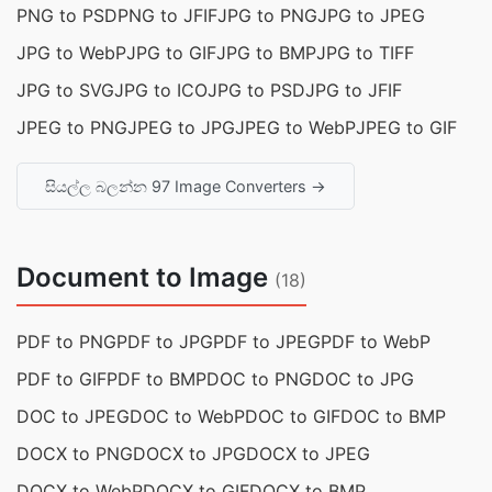
PNG to PSD
PNG to JFIF
JPG to PNG
JPG to JPEG
JPG to WebP
JPG to GIF
JPG to BMP
JPG to TIFF
JPG to SVG
JPG to ICO
JPG to PSD
JPG to JFIF
JPEG to PNG
JPEG to JPG
JPEG to WebP
JPEG to GIF
සියල්ල බලන්න 97 Image Converters →
Document to Image
(18)
PDF to PNG
PDF to JPG
PDF to JPEG
PDF to WebP
PDF to GIF
PDF to BMP
DOC to PNG
DOC to JPG
DOC to JPEG
DOC to WebP
DOC to GIF
DOC to BMP
DOCX to PNG
DOCX to JPG
DOCX to JPEG
DOCX to WebP
DOCX to GIF
DOCX to BMP