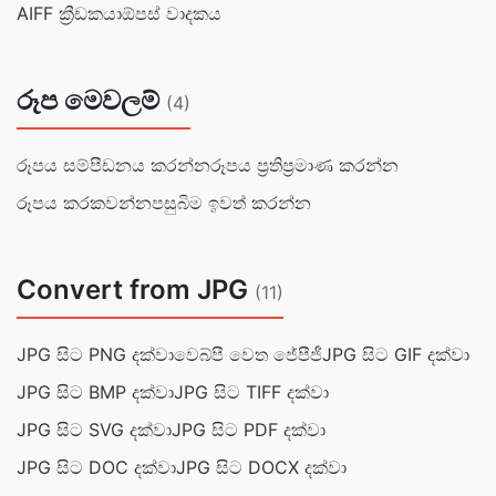
AIFF ක්‍රීඩකයා
ඕපස් වාදකය
රූප මෙවලම්
(4)
රූපය සම්පීඩනය කරන්න
රූපය ප්‍රතිප්‍රමාණ කරන්න
රූපය කරකවන්න
පසුබිම ඉවත් කරන්න
Convert from JPG
(11)
JPG සිට PNG දක්වා
වෙබ්පී වෙත ජේපීජී
JPG සිට GIF දක්වා
JPG සිට BMP දක්වා
JPG සිට TIFF දක්වා
JPG සිට SVG දක්වා
JPG සිට PDF දක්වා
JPG සිට DOC දක්වා
JPG සිට DOCX දක්වා