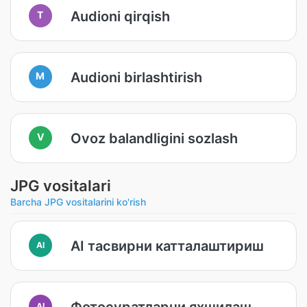
Audioni qirqish
T
Audioni birlashtirish
M
Ovoz balandligini sozlash
V
JPG vositalari
Barcha JPG vositalarini ko'rish
AI тасвирни катталаштириш
AI
Фотосуратларни яхшилаш
AI