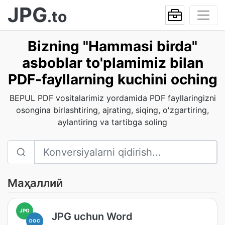
JPG
.to
Bizning "Hammasi birda"
asboblar to'plamimiz bilan
PDF-fayllarning kuchini oching
BEPUL PDF vositalarimiz yordamida PDF fayllaringizni
osongina birlashtiring, ajrating, siqing, o'zgartiring,
aylantiring va tartibga soling
Маҳаллий
JPG
JPG uchun Word
DOC