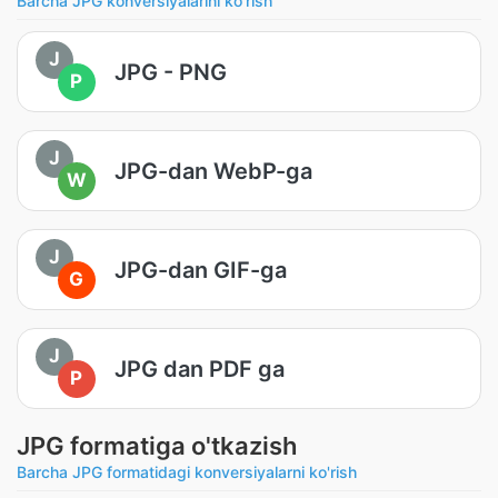
Barcha JPG konversiyalarini ko'rish
J
JPG - PNG
P
J
JPG-dan WebP-ga
W
J
JPG-dan GIF-ga
G
J
JPG dan PDF ga
P
JPG formatiga o'tkazish
Barcha JPG formatidagi konversiyalarni ko'rish