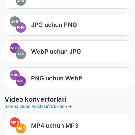
JPG
JPG
JPG uchun PNG
PNG
WEBP
WebP uchun JPG
JPG
PNG
PNG uchun WebP
WEBP
Video konvertorlari
Barcha video vositalarini ko'rish →
MP4
MP4 uchun MP3
MP3