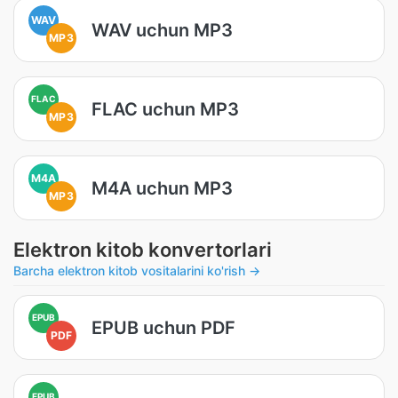
WAV
WAV uchun MP3
MP3
FLAC
FLAC uchun MP3
MP3
M4A
M4A uchun MP3
MP3
Elektron kitob konvertorlari
Barcha elektron kitob vositalarini ko'rish →
EPUB
EPUB uchun PDF
PDF
EPUB