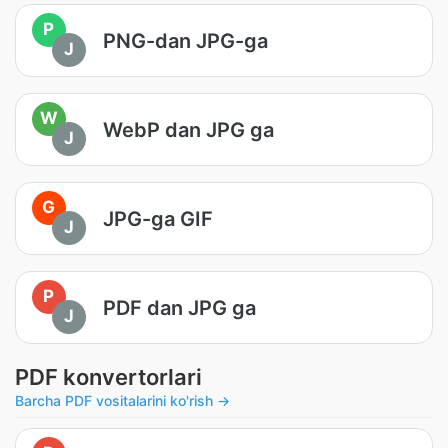
P
PNG-dan JPG-ga
J
W
WebP dan JPG ga
J
G
JPG-ga GIF
J
P
PDF dan JPG ga
J
PDF konvertorlari
Barcha PDF vositalarini ko'rish →