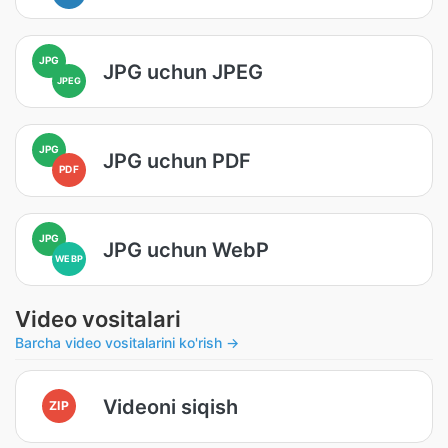
JPG
JPG uchun JPEG
JPEG
JPG
JPG uchun PDF
PDF
JPG
JPG uchun WebP
WEBP
Video vositalari
Barcha video vositalarini ko'rish →
Videoni siqish
ZIP