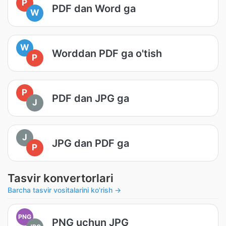
P
PDF dan Word ga
W
W
Worddan PDF ga o'tish
P
P
PDF dan JPG ga
J
J
JPG dan PDF ga
P
Tasvir konvertorlari
Barcha tasvir vositalarini ko'rish →
PNG
PNG uchun JPG