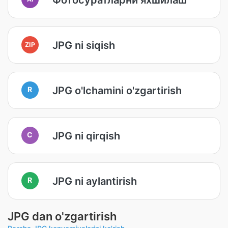
JPG ni siqish
ZIP
JPG o'lchamini o'zgartirish
R
JPG ni qirqish
C
JPG ni aylantirish
R
JPG dan o'zgartirish