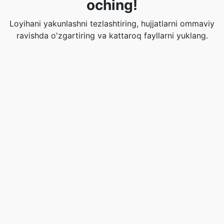
oching!
Loyihani yakunlashni tezlashtiring, hujjatlarni ommaviy
ravishda o'zgartiring va kattaroq fayllarni yuklang.
Hosildorlikni oshirish uchun PRO versiyasiga yangilang.
Bugun PRO oling!
Ushbu vositani baholang
☆
☆
☆
☆
☆
4.1
/5 -
7
ovozlar
ns6.com
— Ҳар бир домен учун бепул WHOIS махфийлиги,
DNS ва SSL.