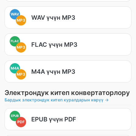
WAV
WAV үчүн MP3
MP3
FLAC
FLAC үчүн MP3
MP3
M4A
M4A үчүн MP3
MP3
Электрондук китеп конвертаторлору
Бардык электрондук китеп куралдарын көрүү →
EPUB
EPUB үчүн PDF
PDF