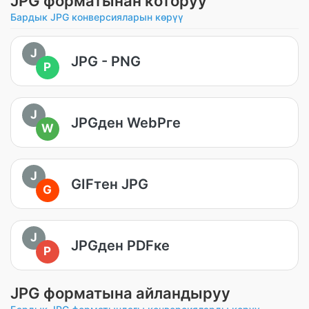
JPG форматынан которуу
Бардык JPG конверсияларын көрүү
J
JPG - PNG
P
J
JPGден WebPге
W
J
GIFтен JPG
G
J
JPGден PDFке
P
JPG форматына айландыруу