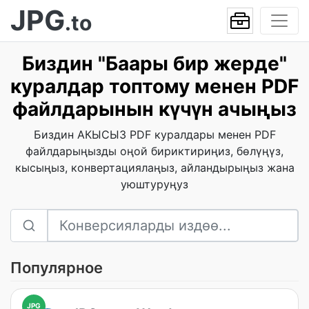
JPG
.to
Биздин "Баары бир жерде"
куралдар топтому менен PDF
файлдарынын күчүн ачыңыз
Биздин АКЫСЫЗ PDF куралдары менен PDF
файлдарыңызды оңой бириктириңиз, бөлүңүз,
кысыңыз, конвертациялаңыз, айландырыңыз жана
уюштуруңуз
Популярное
JPG