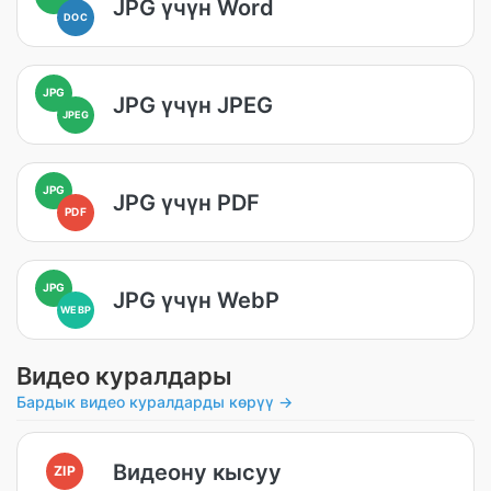
JPG үчүн Word
DOC
JPG
JPG үчүн JPEG
JPEG
JPG
JPG үчүн PDF
PDF
JPG
JPG үчүн WebP
WEBP
Видео куралдары
Бардык видео куралдарды көрүү →
Видеону кысуу
ZIP