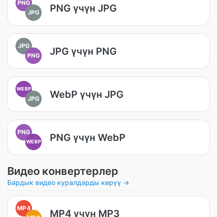
PNG
PNG үчүн JPG
JPG
JPG
JPG үчүн PNG
PNG
WEBP
WebP үчүн JPG
JPG
PNG
PNG үчүн WebP
WEBP
Видео конвертерлер
Бардык видео куралдарды көрүү →
MP4
MP4 үчүн MP3