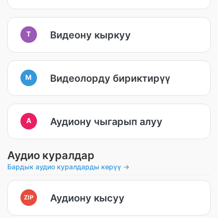
Видеону кыркуу
T
Видеолорду бириктирүү
M
Аудиону чыгарып алуу
A
Аудио куралдар
Бардык аудио куралдарды көрүү →
Аудиону кысуу
ZIP