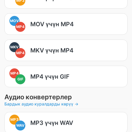
MP3
MOV
MOV үчүн MP4
MP4
MKV
MKV үчүн MP4
MP4
MP4
MP4 үчүн GIF
GIF
Аудио конвертерлер
Бардык аудио куралдарды көрүү →
MP3
MP3 үчүн WAV
WAV