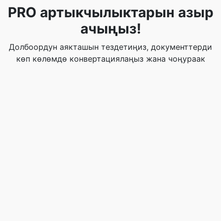
PRO артыкчылыктарын азыр
ачыңыз!
Долбоордун аякташын тездетиңиз, документтерди
көп көлөмдө конвертациялаңыз жана чоңураак
файлдарды жүктөңүз. Өндүрүмдүүлүктү
жогорулатуу үчүн PRO версиясына жаңыртыңыз.
Бүгүн PRO алыңыз!
Бул куралды баалаңыз
☆
☆
☆
☆
☆
4.1
/5 -
7
добуш