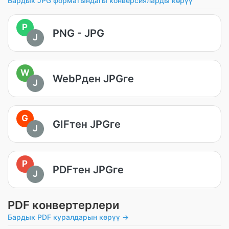
Бардык JPG форматындагы конверсияларды көрүү
P
PNG - JPG
J
W
WebPден JPGге
J
G
GIFтен JPGге
J
P
PDFтен JPGге
J
PDF конвертерлери
Бардык PDF куралдарын көрүү →