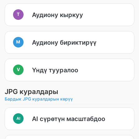
Аудиону кыркуу
T
Аудиону бириктирүү
M
Үндү тууралоо
V
JPG куралдары
Бардык JPG куралдарын көрүү
AI сүрөтүн масштабдоо
AI