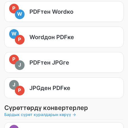
P
PDFтен Wordко
W
W
Wordдон PDFке
P
P
PDFтен JPGге
J
J
JPGден PDFке
P
Сүрөттөрдү конвертерлер
Бардык сүрөт куралдарын көрүү →