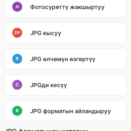
Фотосүрөттү жакшыртуу
AI
JPG кысуу
ZIP
JPG өлчөмүн өзгөртүү
R
JPGди кесүү
C
JPG форматын айландыруу
R