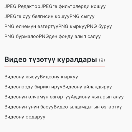
JPEG Редактор
JPEGге фильтрлерди кошуу
JPEGге суу белгисин кошуу
PNG сыгуу
PNG өлчөмүн өзгөртүү
PNG кыркуу
PNG буруу
PNG бурмалоо
PNGден фонду алып салуу
Видео түзөтүү куралдары
(9)
Видеону кысуу
Видеону кыркуу
Видеолорду бириктирүү
Видеону айландыруу
Видеонун өлчөмүн өзгөртүү
Аудиону чыгарып алуу
Видеонун үнүн басуу
Видео ылдамдыгын өзгөртүү
Видеону оодаруу