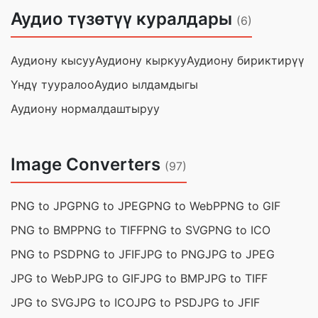
Аудио түзөтүү куралдары
(6)
Аудиону кысуу
Аудиону кыркуу
Аудиону бириктирүү
Үндү тууралоо
Аудио ылдамдыгы
Аудиону нормалдаштыруу
Image Converters
(97)
PNG to JPG
PNG to JPEG
PNG to WebP
PNG to GIF
PNG to BMP
PNG to TIFF
PNG to SVG
PNG to ICO
PNG to PSD
PNG to JFIF
JPG to PNG
JPG to JPEG
JPG to WebP
JPG to GIF
JPG to BMP
JPG to TIFF
JPG to SVG
JPG to ICO
JPG to PSD
JPG to JFIF