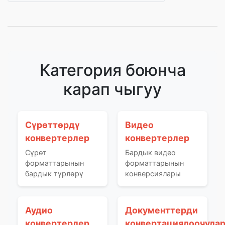
Категория боюнча
карап чыгуу
Сүрөттөрдү
Видео
конвертерлер
конвертерлер
Сүрөт
Бардык видео
форматтарынын
форматтарынын
бардык түрлөрү
конверсиялары
Аудио
Документтерди
конвертерлер
конвертациялоочула