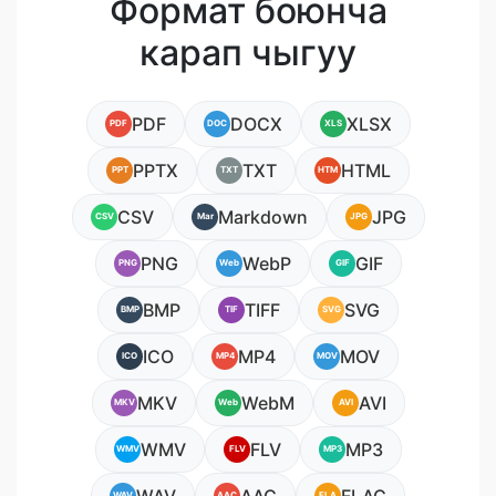
Формат боюнча
карап чыгуу
PDF
DOCX
XLSX
PDF
DOC
XLS
PPTX
TXT
HTML
PPT
TXT
HTM
CSV
Markdown
JPG
CSV
Mar
JPG
PNG
WebP
GIF
PNG
Web
GIF
BMP
TIFF
SVG
BMP
TIF
SVG
ICO
MP4
MOV
ICO
MP4
MOV
MKV
WebM
AVI
MKV
Web
AVI
WMV
FLV
MP3
WMV
FLV
MP3
WAV
AAC
FLA