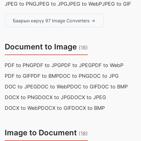
JPEG to PNG
JPEG to JPG
JPEG to WebP
JPEG to GIF
Баарын көрүү 97 Image Converters →
Document to Image
(18)
PDF to PNG
PDF to JPG
PDF to JPEG
PDF to WebP
PDF to GIF
PDF to BMP
DOC to PNG
DOC to JPG
DOC to JPEG
DOC to WebP
DOC to GIF
DOC to BMP
DOCX to PNG
DOCX to JPG
DOCX to JPEG
DOCX to WebP
DOCX to GIF
DOCX to BMP
Image to Document
(18)