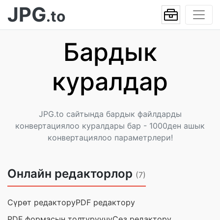
JPG
.to
Бардык
куралдар
JPG.to сайтында бардык файлдарды
конвертациялоо куралдары бар - 1000ден ашык
конвертациялоо параметрлери!
Онлайн редакторлор
(7)
Сүрөт редактору
PDF редактору
PDF формасын толтуруучу
Сөз редактору