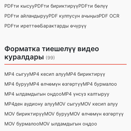
PDFти кысуу
PDFти бириктирүү
PDFти бөлүү
PDFти айландыруу
PDF кулпусун ачыңыз
PDF OCR
PDFти иреттөө
Барактарды өчүрүү
Форматка тиешелүү видео
куралдары
(99)
MP4 сыгуу
MP4 кесип алуу
MP4 бириктирүү
MP4 буруу
MP4 өлчөмүн өзгөртүү
MP4 бурмалоо
MP4 ылдамдыгын оңдоо
MP4 үнсүз калтыруу
MP4ден аудиону алуу
MOV сыгуу
MOV кесип алуу
MOV бириктирүү
MOV буруу
MOV өлчөмүн өзгөртүү
MOV бурмалоо
MOV ылдамдыгын оңдоо