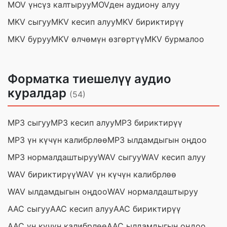
MOV үнсүз калтыруу
MOVден аудиону алуу
MKV сыгуу
MKV кесип алуу
MKV бириктирүү
MKV буруу
MKV өлчөмүн өзгөртүү
MKV бурмалоо
Форматка тиешелүү аудио
куралдар
(54)
MP3 сыгуу
MP3 кесип алуу
MP3 бириктирүү
MP3 үн күчүн калибрлөө
MP3 ылдамдыгын оңдоо
MP3 нормалдаштыруу
WAV сыгуу
WAV кесип алуу
WAV бириктирүү
WAV үн күчүн калибрлөө
WAV ылдамдыгын оңдоо
WAV нормалдаштыруу
AAC сыгуу
AAC кесип алуу
AAC бириктирүү
AAC үн күчүн калибрлөө
AAC ылдамдыгын оңдоо