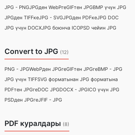
JPG - PNG
JPGден WebPге
GIFтен JPG
BMP үчүн JPG
JPGден TIFFке
JPG - SVG
JPGден PDFке
JPG DOC
JPG үчүн DOCX
JPG боюнча ICO
PSD чейин JPG
Convert to JPG
(12)
PNG - JPG
WebPден JPGге
GIFтен JPGге
BMP - JPG
JPG үчүн TIFF
SVG форматынан JPG форматына
PDFтен JPGге
DOC JPG
DOCX - JPG
ICO үчүн JPG
PSDден JPGге
JFIF - JPG
PDF куралдары
(8)