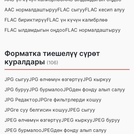
AAC нормалдаштыруу
FLAC сыгуу
FLAC кесип алуу
FLAC бириктирүү
FLAC үн күчүн калибрлөө
FLAC ылдамдыгын оңдоо
FLAC нормалдаштыруу
Форматка тиешелүү сүрөт
куралдары
(106)
JPG сыгуу
JPG өлчөмүн өзгөртүү
JPG кыркуу
JPG буруу
JPG бурмалоо
JPGден фонду алып салуу
JPG Редактор
JPGге фильтрлерди кошуу
JPGге суу белгисин кошуу
JPEG сыгуу
JPEG өлчөмүн өзгөртүү
JPEG кыркуу
JPEG буруу
JPEG бурмалоо
JPEGден фонду алып салуу