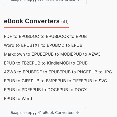
eBook Converters
(41)
PDF to EPUB
DOC to EPUB
DOCX to EPUB
Word to EPUB
TXT to EPUB
MD to EPUB
Markdown to EPUB
EPUB to MOBI
EPUB to AZW3
EPUB to FB2
EPUB to Kindle
MOBI to EPUB
AZW3 to EPUB
PDF to EPUB
EPUB to PNG
EPUB to JPG
EPUB to GIF
EPUB to BMP
EPUB to TIFF
EPUB to SVG
EPUB to PDF
EPUB to DOC
EPUB to DOCX
EPUB to Word
Баарын көрүү 41 eBook Converters →