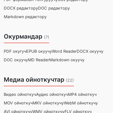
DOCX редактору
DOC редактору
Markdown редактору
Окурмандар
(7)
PDF окугуч
EPUB окуучу
Word Reader
DOCX окуучу
DOC окуучу
MD Reader
Markdown окуучу
Медиа ойноткучтар
(22)
Видео ойноткуч
Аудио ойноткуч
MP4 ойноткуч
MOV ойноткуч
MKV ойноткучу
WebM ойноткучу
AVI ойноткучу
WMV ойноткучу
FLV ойноткуч