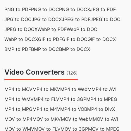
PNG to PDF
PNG to DOC
PNG to DOCX
JPG to PDF
JPG to DOC
JPG to DOCX
JPEG to PDF
JPEG to DOC
JPEG to DOCX
WebP to PDF
WebP to DOC
WebP to DOCX
GIF to PDF
GIF to DOC
GIF to DOCX
BMP to PDF
BMP to DOC
BMP to DOCX
Video Converters
(126)
MP4 to MOV
MP4 to MKV
MP4 to WebM
MP4 to AVI
MP4 to WMV
MP4 to FLV
MP4 to 3GP
MP4 to MPEG
MP4 to MPG
MP4 to M4V
MP4 to VOB
MP4 to DivX
MOV to MP4
MOV to MKV
MOV to WebM
MOV to AVI
MOV to WMV
MOV to FLV
MOV to 3GP
MOV to MPEG