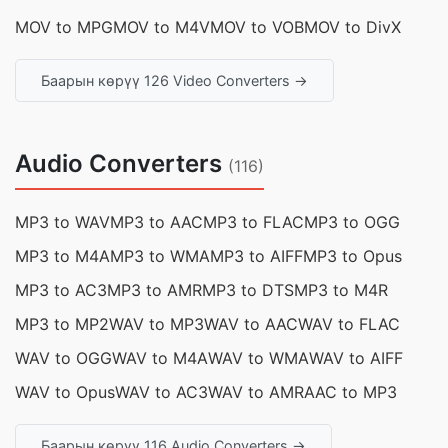
MOV to MPG
MOV to M4V
MOV to VOB
MOV to DivX
Баарын көрүү 126 Video Converters →
Audio Converters
(116)
MP3 to WAV
MP3 to AAC
MP3 to FLAC
MP3 to OGG
MP3 to M4A
MP3 to WMA
MP3 to AIFF
MP3 to Opus
MP3 to AC3
MP3 to AMR
MP3 to DTS
MP3 to M4R
MP3 to MP2
WAV to MP3
WAV to AAC
WAV to FLAC
WAV to OGG
WAV to M4A
WAV to WMA
WAV to AIFF
WAV to Opus
WAV to AC3
WAV to AMR
AAC to MP3
Баарын көрүү 116 Audio Converters →