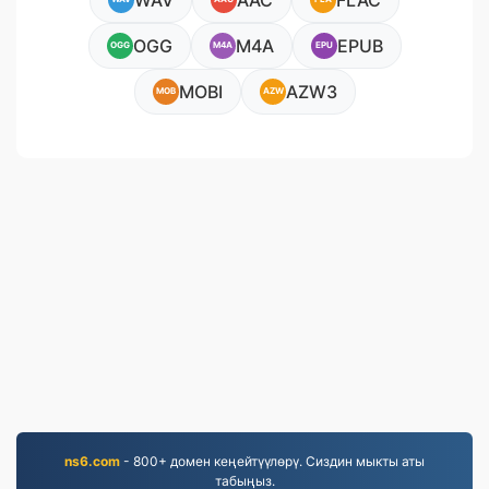
WAV
AAC
FLAC
OGG
M4A
EPUB
OGG
M4A
EPU
MOBI
AZW3
MOB
AZW
ns6.com
- 800+ домен кеңейтүүлөрү. Сиздин мыкты аты
табыңыз.