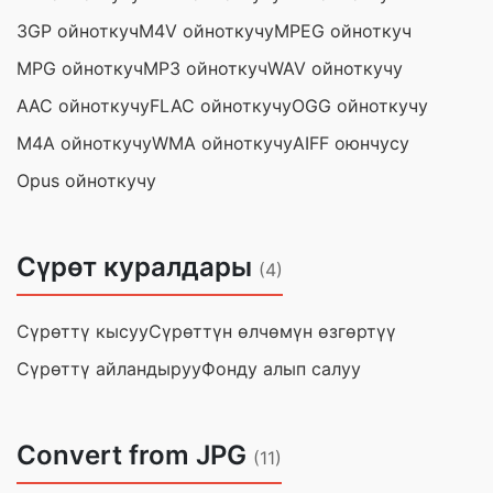
3GP ойноткуч
M4V ойноткучу
MPEG ойноткуч
MPG ойноткуч
MP3 ойноткуч
WAV ойноткучу
AAC ойноткучу
FLAC ойноткучу
OGG ойноткучу
M4A ойноткучу
WMA ойноткучу
AIFF оюнчусу
Opus ойноткучу
Сүрөт куралдары
(4)
Сүрөттү кысуу
Сүрөттүн өлчөмүн өзгөртүү
Сүрөттү айландыруу
Фонду алып салуу
Convert from JPG
(11)