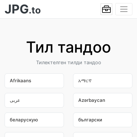
JPG
.to
Тил тандоо
Тилектелген тилди тандоо
Afrikaans
አማርኛ
عربى
Azərbaycan
беларускую
български