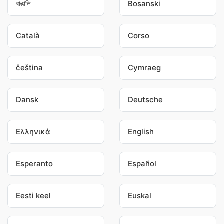
বাঙালি
Bosanski
Català
Corso
čeština
Cymraeg
Dansk
Deutsche
Ελληνικά
English
Esperanto
Español
Eesti keel
Euskal