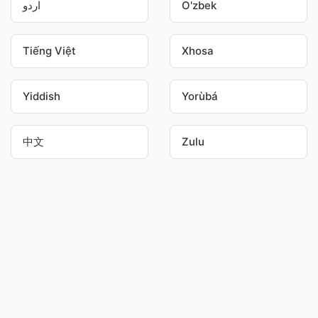
اردو
O'zbek
Tiếng Việt
Xhosa
Yiddish
Yorùbá
中文
Zulu