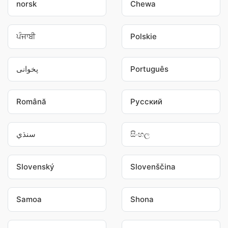
norsk
Chewa
ਪੰਜਾਬੀ
Polskie
پخوانی
Português
Română
Pусский
سنڌي
සිංහල
Slovenský
Slovenščina
Samoa
Shona