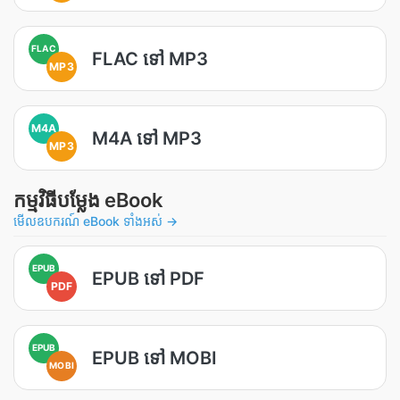
FLAC
FLAC ទៅ MP3
MP3
M4A
M4A ទៅ MP3
MP3
កម្មវិធីបម្លែង eBook
មើលឧបករណ៍ eBook ទាំងអស់ →
EPUB
EPUB ទៅ PDF
PDF
EPUB
EPUB ទៅ MOBI
MOBI