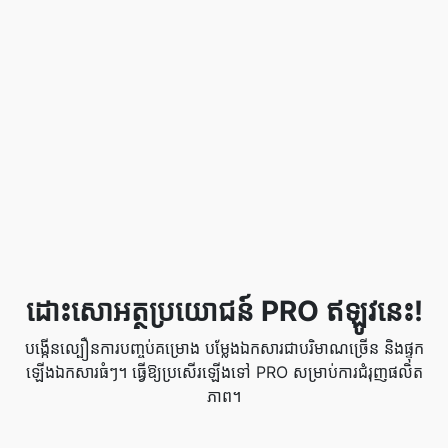
ដោះសោអត្ថប្រយោជន៍ PRO ឥឡូវនេះ!
បង្កើនល្បឿនការបញ្ចប់គម្រោង បម្លែងឯកសារជាបរិមាណច្រើន និងផ្ទុក
ឡើងឯកសារធំៗ។ ធ្វើឱ្យប្រសើរឡើងទៅ PRO សម្រាប់ការជំរុញផលិត
ភាព។