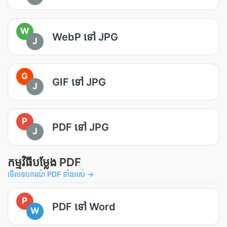
W
WebP ទៅ JPG
J
G
GIF ទៅ JPG
J
P
PDF ទៅ JPG
J
កម្មវិធីបម្លែង PDF
មើលឧបករណ៍ PDF ទាំងអស់ →
P
PDF ទៅ Word
W