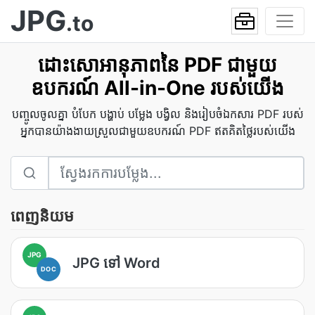
JPG
.to
ដោះសោអានុភាពនៃ PDF ជាមួយ
ឧបករណ៍ All-in-One របស់យើង
បញ្ចូលចូលគ្នា បំបែក បង្ហាប់ បម្លែង បង្វិល និងរៀបចំឯកសារ PDF របស់
អ្នកបានយ៉ាងងាយស្រួលជាមួយឧបករណ៍ PDF ឥតគិតថ្លៃរបស់យើង
ពេញនិយម
JPG
JPG ទៅ Word
DOC