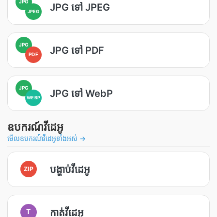
JPG
JPG ទៅ JPEG
JPEG
JPG
JPG ទៅ PDF
PDF
JPG
JPG ទៅ WebP
WEBP
ឧបករណ៍វីដេអូ
មើលឧបករណ៍វីដេអូទាំងអស់ →
បង្ហាប់វីដេអូ
ZIP
កាត់វីដេអូ
T