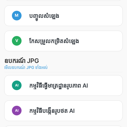
បញ្ចូល​សំឡេង
M
កែសម្រួលកម្រិតសំឡេង
V
ឧបករណ៍ JPG
មើលឧបករណ៍ JPG ទាំងអស់
កម្មវិធី​ធ្វើ​មាត្រដ្ឋាន​រូបភាព AI
AI
កម្មវិធី​បង្កើន​រូបថត AI
AI