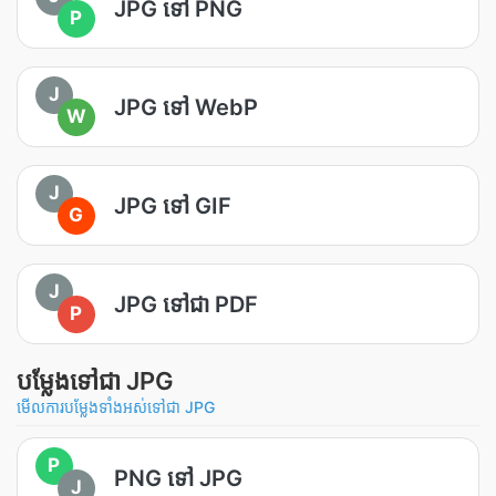
JPG ទៅ PNG
P
J
JPG ទៅ WebP
W
J
JPG ទៅ GIF
G
J
JPG ទៅជា PDF
P
បម្លែងទៅជា JPG
មើលការបម្លែងទាំងអស់ទៅជា JPG
P
PNG ទៅ JPG
J