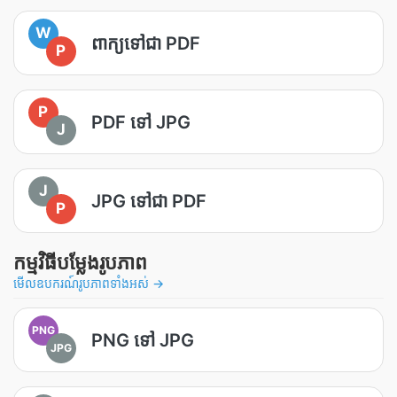
W
ពាក្យទៅជា PDF
P
P
PDF ទៅ JPG
J
J
JPG ទៅជា PDF
P
កម្មវិធីបម្លែងរូបភាព
មើលឧបករណ៍រូបភាពទាំងអស់ →
PNG
PNG ទៅ JPG
JPG