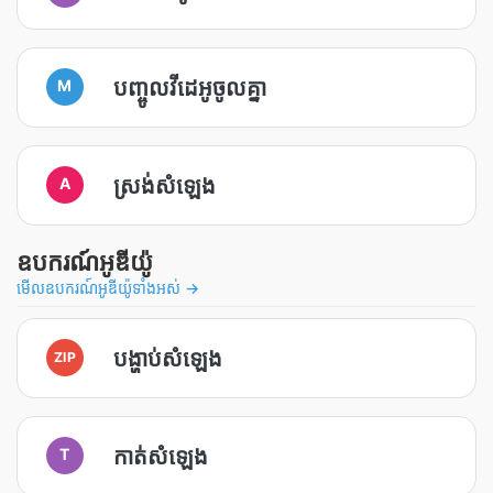
បញ្ចូលវីដេអូចូលគ្នា
M
ស្រង់សំឡេង
A
ឧបករណ៍អូឌីយ៉ូ
មើលឧបករណ៍អូឌីយ៉ូទាំងអស់ →
បង្ហាប់​សំឡេង
ZIP
កាត់​សំឡេង
T