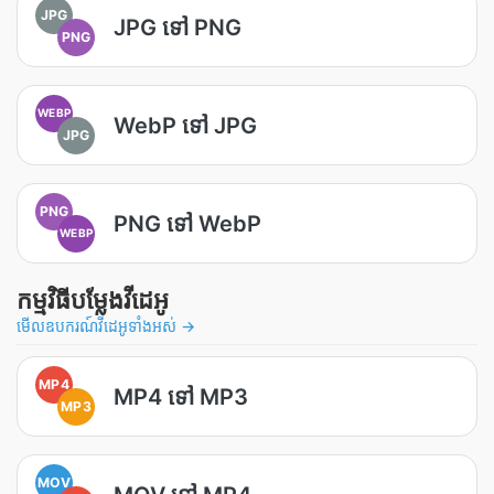
JPG
JPG ទៅ PNG
PNG
WEBP
WebP ទៅ JPG
JPG
PNG
PNG ទៅ WebP
WEBP
កម្មវិធីបម្លែងវីដេអូ
មើលឧបករណ៍វីដេអូទាំងអស់ →
MP4
MP4 ទៅ MP3
MP3
MOV