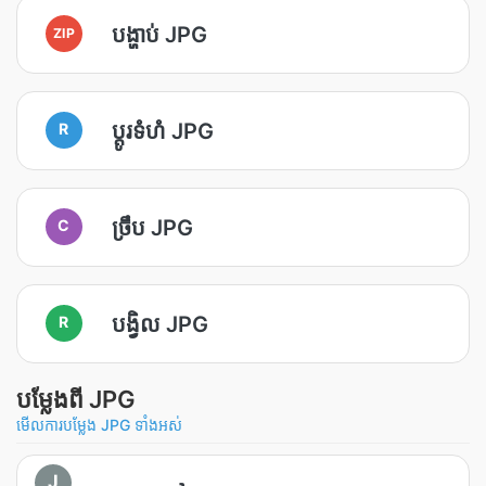
បង្ហាប់ JPG
ZIP
ប្ដូរទំហំ JPG
R
ច្រឹប JPG
C
បង្វិល JPG
R
បម្លែងពី JPG
មើលការបម្លែង JPG ទាំងអស់
J