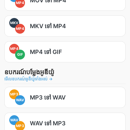
MOV ទៅ MP4
MP4
MKV
MKV ទៅ MP4
MP4
MP4
MP4 ទៅ GIF
GIF
ឧបករណ៍បម្លែងអូឌីយ៉ូ
មើលឧបករណ៍អូឌីយ៉ូទាំងអស់ →
MP3
MP3 ទៅ WAV
WAV
WAV
WAV ទៅ MP3
MP3