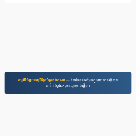
កម្មវិធី​ជំនួយ​កម្មវិធី​គ្រប់គ្រង​ឯកសារ
— ទិញដែនរបស់អ្នកក្នុងរយៈពេលប៉ុន្មាន
នាទី។ ស្វែងរកចុះឈ្មោះចាប់ផ្តើម។
JPG.to
ឯកសារត្រូវបានបម្លែងតាំងពីឆ្នាំ 2019
គោលការណ៍ឯកជនភាព
|
លក្ខខណ្ឌនៃសេវាកម្ម
|
អំពីយើង
|
ទំនាក់