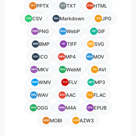
PPTX
TXT
HTML
PPT
TXT
HTM
CSV
Markdown
JPG
CSV
Mar
JPG
PNG
WebP
GIF
PNG
Web
GIF
BMP
TIFF
SVG
BMP
TIF
SVG
ICO
MP4
MOV
ICO
MP4
MOV
MKV
WebM
AVI
MKV
Web
AVI
WMV
FLV
MP3
WMV
FLV
MP3
WAV
AAC
FLAC
WAV
AAC
FLA
OGG
M4A
EPUB
OGG
M4A
EPU
MOBI
AZW3
MOB
AZW