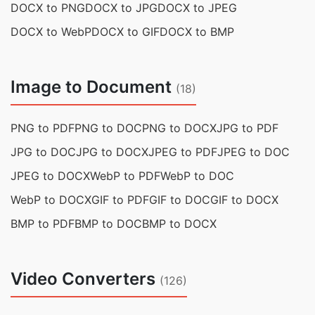
DOCX to PNG
DOCX to JPG
DOCX to JPEG
DOCX to WebP
DOCX to GIF
DOCX to BMP
Image to Document
(18)
PNG to PDF
PNG to DOC
PNG to DOCX
JPG to PDF
JPG to DOC
JPG to DOCX
JPEG to PDF
JPEG to DOC
JPEG to DOCX
WebP to PDF
WebP to DOC
WebP to DOCX
GIF to PDF
GIF to DOC
GIF to DOCX
BMP to PDF
BMP to DOC
BMP to DOCX
Video Converters
(126)