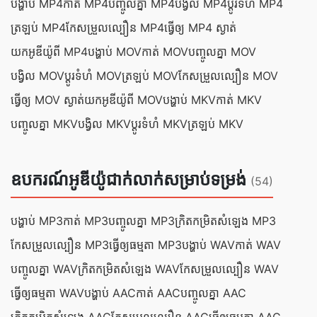
បង្ហាប់ MP4
កាត់ MP4
បញ្ចូល​គ្នា MP4
បង្វិល MP4
ប្ដូរ​ទំហំ MP4
ត្រឡប់ MP4
កែសម្រួល​ល្បឿន MP4
ធ្វើ​ឲ្យ MP4 ស្ងាត់
យក​អូឌីយ៉ូ​ពី MP4
បង្ហាប់ MOV
កាត់ MOV
បញ្ចូល​គ្នា MOV
បង្វិល MOV
ប្ដូរ​ទំហំ MOV
ត្រឡប់ MOV
កែសម្រួល​ល្បឿន MOV
ធ្វើ​ឲ្យ MOV ស្ងាត់
យក​អូឌីយ៉ូ​ពី MOV
បង្ហាប់ MKV
កាត់ MKV
បញ្ចូល​គ្នា MKV
បង្វិល MKV
ប្ដូរ​ទំហំ MKV
ត្រឡប់ MKV
ឧបករណ៍អូឌីយ៉ូជាក់លាក់សម្រាប់ទម្រង់
(54)
បង្ហាប់ MP3
កាត់ MP3
បញ្ចូល​គ្នា MP3
ក្រិត​កម្រិត​សំឡេង MP3
កែសម្រួល​ល្បឿន MP3
ធ្វើ​ឲ្យ​ធម្មតា MP3
បង្ហាប់ WAV
កាត់ WAV
បញ្ចូល​គ្នា WAV
ក្រិត​កម្រិត​សំឡេង WAV
កែសម្រួល​ល្បឿន WAV
ធ្វើ​ឲ្យ​ធម្មតា WAV
បង្ហាប់ AAC
កាត់ AAC
បញ្ចូល​គ្នា AAC