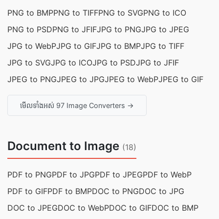
PNG to BMP
PNG to TIFF
PNG to SVG
PNG to ICO
PNG to PSD
PNG to JFIF
JPG to PNG
JPG to JPEG
JPG to WebP
JPG to GIF
JPG to BMP
JPG to TIFF
JPG to SVG
JPG to ICO
JPG to PSD
JPG to JFIF
JPEG to PNG
JPEG to JPG
JPEG to WebP
JPEG to GIF
មើលទាំងអស់ 97 Image Converters →
Document to Image
(18)
PDF to PNG
PDF to JPG
PDF to JPEG
PDF to WebP
PDF to GIF
PDF to BMP
DOC to PNG
DOC to JPG
DOC to JPEG
DOC to WebP
DOC to GIF
DOC to BMP