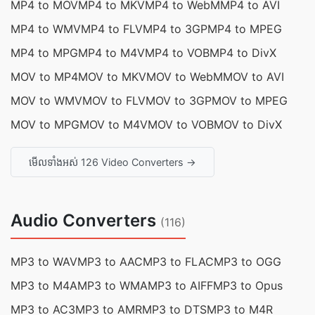
MP4 to MOV
MP4 to MKV
MP4 to WebM
MP4 to AVI
MP4 to WMV
MP4 to FLV
MP4 to 3GP
MP4 to MPEG
MP4 to MPG
MP4 to M4V
MP4 to VOB
MP4 to DivX
MOV to MP4
MOV to MKV
MOV to WebM
MOV to AVI
MOV to WMV
MOV to FLV
MOV to 3GP
MOV to MPEG
MOV to MPG
MOV to M4V
MOV to VOB
MOV to DivX
មើលទាំងអស់ 126 Video Converters →
Audio Converters
(116)
MP3 to WAV
MP3 to AAC
MP3 to FLAC
MP3 to OGG
MP3 to M4A
MP3 to WMA
MP3 to AIFF
MP3 to Opus
MP3 to AC3
MP3 to AMR
MP3 to DTS
MP3 to M4R