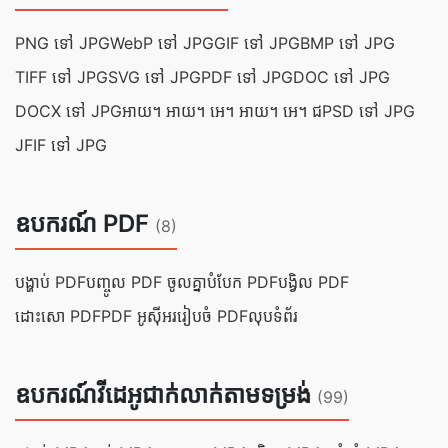
PNG ទៅ JPG
WebP ទៅ JPG
GIF ទៅ JPG
BMP ទៅ JPG
TIFF ទៅ JPG
SVG ទៅ JPG
PDF ទៅ JPG
DOC ទៅ JPG
DOCX ទៅ JPG
អាយ។ អាយ។ អេ។ អាយ។ អេ។ ជ
PSD ទៅ JPG
JFIF ទៅ JPG
ឧបករណ៍ PDF
(8)
បង្ហាប់ PDF
បញ្ចូល PDF ចូលគ្នា
បំបែក PDF
បង្វិល PDF
ដោះសោ PDF
PDF អូស៊ីអរ
រៀបចំ PDF
លុបទំព័រ
ឧបករណ៍វីដេអូជាក់លាក់តាមទម្រង់
(99)