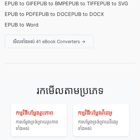
EPUB to GIF
EPUB to BMP
EPUB to TIFF
EPUB to SVG
EPUB to PDF
EPUB to DOC
EPUB to DOCX
EPUB to Word
មើលទាំងអស់ 41 eBook Converters →
រកមើលតាមប្រភេទ
កម្មវិធីបម្លែងរូបភាព
កម្មវិធីបម្លែងវីដេអូ
ការ​បម្លែង​ទ្រង់ទ្រាយ​រូបភាព​
ការ​បម្លែង​ទ្រង់ទ្រាយ​វីដេអូ​
ទាំងអស់
ទាំងអស់