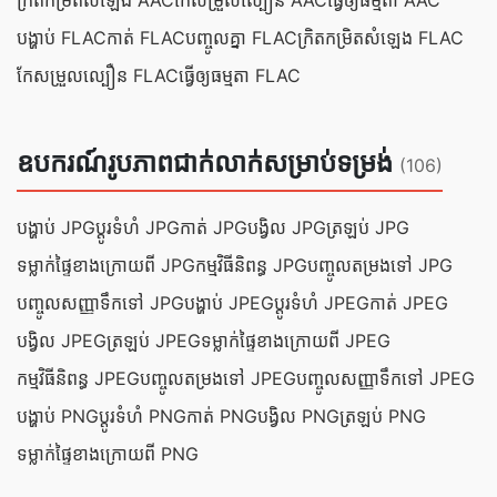
ក្រិត​កម្រិត​សំឡេង AAC
កែសម្រួល​ល្បឿន AAC
ធ្វើ​ឲ្យ​ធម្មតា AAC
បង្ហាប់ FLAC
កាត់ FLAC
បញ្ចូល​គ្នា FLAC
ក្រិត​កម្រិត​សំឡេង FLAC
កែសម្រួល​ល្បឿន FLAC
ធ្វើ​ឲ្យ​ធម្មតា FLAC
ឧបករណ៍រូបភាពជាក់លាក់សម្រាប់ទម្រង់
(106)
បង្ហាប់ JPG
ប្ដូរ​ទំហំ JPG
កាត់ JPG
បង្វិល JPG
ត្រឡប់ JPG
ទម្លាក់​ផ្ទៃ​ខាងក្រោយ​ពី JPG
កម្មវិធី​និពន្ធ JPG
បញ្ចូលតម្រងទៅ JPG
បញ្ចូល​សញ្ញា​ទឹក​ទៅ JPG
បង្ហាប់ JPEG
ប្ដូរ​ទំហំ JPEG
កាត់ JPEG
បង្វិល JPEG
ត្រឡប់ JPEG
ទម្លាក់​ផ្ទៃ​ខាងក្រោយ​ពី JPEG
កម្មវិធី​និពន្ធ JPEG
បញ្ចូលតម្រងទៅ JPEG
បញ្ចូល​សញ្ញា​ទឹក​ទៅ JPEG
បង្ហាប់ PNG
ប្ដូរ​ទំហំ PNG
កាត់ PNG
បង្វិល PNG
ត្រឡប់ PNG
ទម្លាក់​ផ្ទៃ​ខាងក្រោយ​ពី PNG