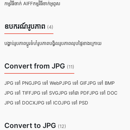
កម្មវិធីចាក់ AIFF
កម្មវិធីចាក់អូពូស
ឧបករណ៍រូបភាព
(4)
បង្ហាប់រូបភាព
ប្ដូរទំហំរូបភាព
បង្វិលរូបភាព
លុបផ្ទៃខាងក្រោយ
Convert from JPG
(11)
JPG ទៅ PNG
JPG ទៅ WebP
JPG ទៅ GIF
JPG ទៅ BMP
JPG ទៅ TIFF
JPG ទៅ SVG
JPG ទៅជា PDF
JPG ទៅ DOC
JPG ទៅ DOCX
JPG ទៅ ICO
JPG ទៅ PSD
Convert to JPG
(12)