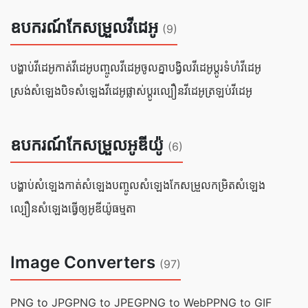
ឧបករណ៍កែសម្រួលវីដេអូ
(9)
បង្ហាប់វីដេអូ
កាត់វីដេអូ
បញ្ចូលវីដេអូចូលគ្នា
បង្វិលវីដេអូ
ប្ដូរទំហំវីដេអូ
ស្រង់សំឡេង
បិទសំឡេងវីដេអូ
ផ្លាស់ប្តូរល្បឿនវីដេអូ
ត្រឡប់វីដេអូ
ឧបករណ៍កែសម្រួលអូឌីយ៉ូ
(6)
បង្ហាប់​សំឡេង
កាត់​សំឡេង
បញ្ចូល​សំឡេង
កែសម្រួលកម្រិតសំឡេង
ល្បឿនសំឡេង
ធ្វើ​ឲ្យ​អូឌីយ៉ូ​ធម្មតា
Image Converters
(97)
PNG to JPG
PNG to JPEG
PNG to WebP
PNG to GIF