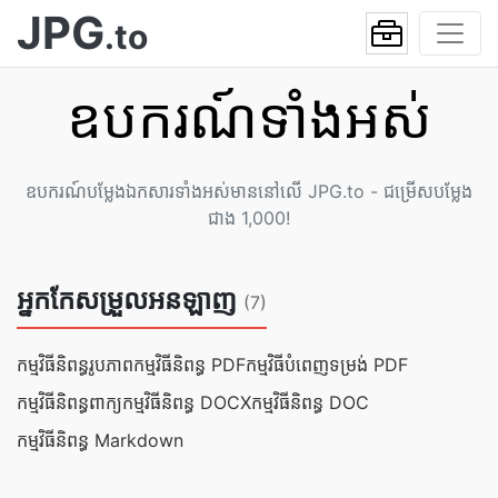
JPG
.to
ឧបករណ៍ទាំងអស់
ឧបករណ៍បម្លែងឯកសារទាំងអស់មាននៅលើ JPG.to - ជម្រើសបម្លែង
ជាង 1,000!
អ្នកកែសម្រួលអនឡាញ
(7)
កម្មវិធីនិពន្ធរូបភាព
កម្មវិធីនិពន្ធ PDF
កម្មវិធីបំពេញទម្រង់ PDF
កម្មវិធីនិពន្ធពាក្យ
កម្មវិធី​និពន្ធ DOCX
កម្មវិធី​និពន្ធ DOC
កម្មវិធី​និពន្ធ Markdown