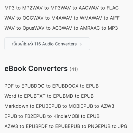
MP3 to MP2
WAV to MP3
WAV to AAC
WAV to FLAC
WAV to OGG
WAV to M4A
WAV to WMA
WAV to AIFF
WAV to Opus
WAV to AC3
WAV to AMR
AAC to MP3
មើលទាំងអស់ 116 Audio Converters →
eBook Converters
(41)
PDF to EPUB
DOC to EPUB
DOCX to EPUB
Word to EPUB
TXT to EPUB
MD to EPUB
Markdown to EPUB
EPUB to MOBI
EPUB to AZW3
EPUB to FB2
EPUB to Kindle
MOBI to EPUB
AZW3 to EPUB
PDF to EPUB
EPUB to PNG
EPUB to JPG