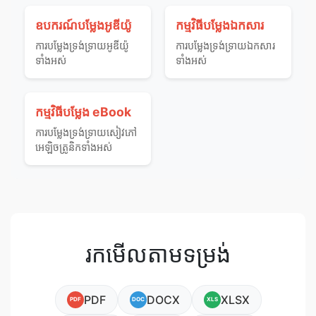
ឧបករណ៍បម្លែងអូឌីយ៉ូ
កម្មវិធីបម្លែងឯកសារ
ការ​បម្លែង​ទ្រង់ទ្រាយ​អូឌីយ៉ូ​
ការ​បម្លែង​ទ្រង់ទ្រាយ​ឯកសារ​
ទាំងអស់
ទាំងអស់
កម្មវិធីបម្លែង eBook
ការ​បម្លែង​ទ្រង់ទ្រាយ​សៀវភៅ​
អេឡិចត្រូនិក​ទាំងអស់
រកមើលតាមទម្រង់
PDF
DOCX
XLSX
PDF
DOC
XLS