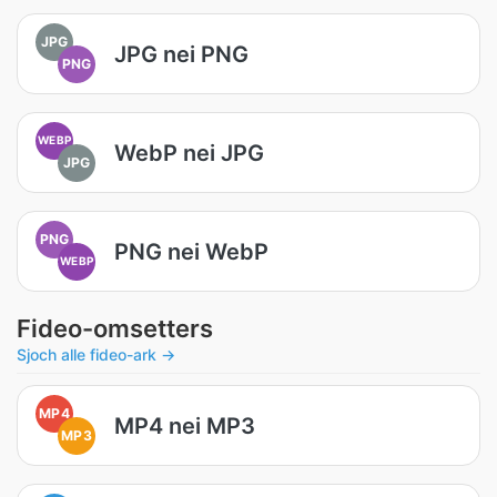
JPG
JPG nei PNG
PNG
WEBP
WebP nei JPG
JPG
PNG
PNG nei WebP
WEBP
Fideo-omsetters
Sjoch alle fideo-ark →
MP4
MP4 nei MP3
MP3