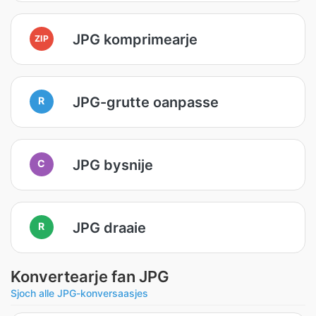
JPG komprimearje
ZIP
JPG-grutte oanpasse
R
JPG bysnije
C
JPG draaie
R
Konvertearje fan JPG
Sjoch alle JPG-konversaasjes