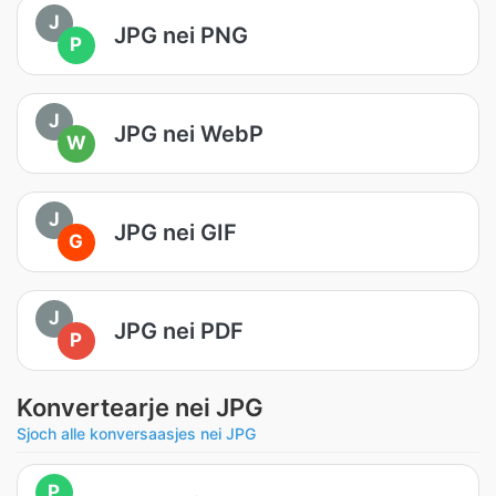
J
JPG nei PNG
P
J
JPG nei WebP
W
J
JPG nei GIF
G
J
JPG nei PDF
P
Konvertearje nei JPG
Sjoch alle konversaasjes nei JPG
P