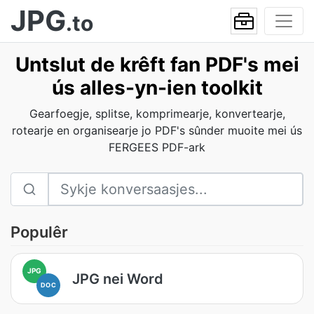
JPG
.to
Untslut de krêft fan PDF's mei
ús alles-yn-ien toolkit
Gearfoegje, splitse, komprimearje, konvertearje,
rotearje en organisearje jo PDF's sûnder muoite mei ús
FERGEES PDF-ark
Populêr
JPG
JPG nei Word
DOC