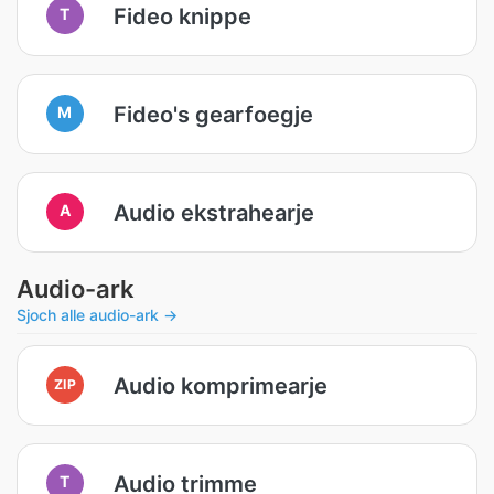
Fideo knippe
T
Fideo's gearfoegje
M
Audio ekstrahearje
A
Audio-ark
Sjoch alle audio-ark →
Audio komprimearje
ZIP
Audio trimme
T