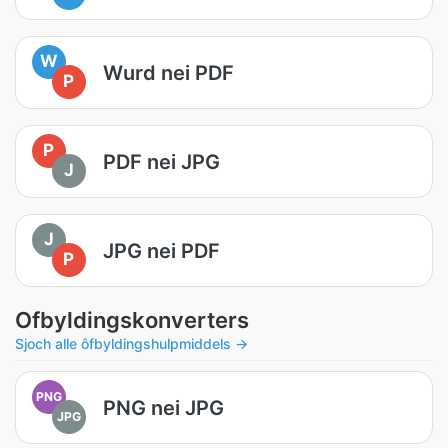
W
Wurd nei PDF
P
P
PDF nei JPG
J
J
JPG nei PDF
P
Ofbyldingskonverters
Sjoch alle ôfbyldingshulpmiddels →
PNG
PNG nei JPG
JPG