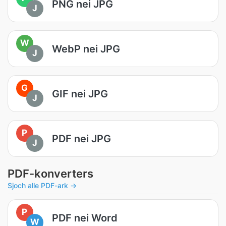
PNG nei JPG
J
W
WebP nei JPG
J
G
GIF nei JPG
J
P
PDF nei JPG
J
PDF-konverters
Sjoch alle PDF-ark →
P
PDF nei Word
W