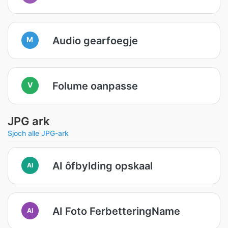
Audio gearfoegje
M
Folume oanpasse
V
JPG ark
Sjoch alle JPG-ark
AI ôfbylding opskaal
AI
AI Foto FerbetteringName
AI