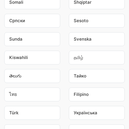
Somali
Shqiptar
Српски
Sesoto
Sunda
Svenska
Kiswahili
தமிழ்
తెలుగు
Тайко
ไทย
Filipino
Türk
Українська