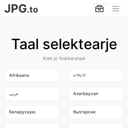
JPG
.to
Taal selektearje
Kies jo foarkarstaal
Afrikaans
አማርኛ
عربى
Azərbaycan
беларускую
български