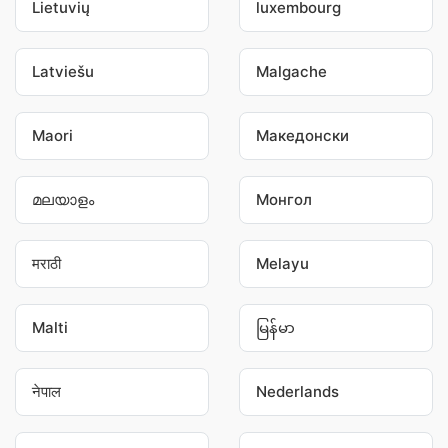
Lietuvių
luxembourg
Latviešu
Malgache
Maori
Македонски
മലയാളം
Монгол
मराठी
Melayu
Malti
မြန်မာ
नेपाल
Nederlands