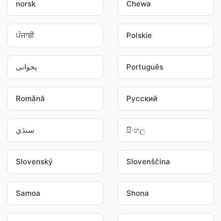
norsk
Chewa
ਪੰਜਾਬੀ
Polskie
پخوانی
Português
Română
Pусский
سنڌي
සිංහල
Slovenský
Slovenščina
Samoa
Shona