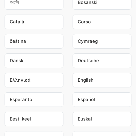
বাঙালি
Bosanski
Català
Corso
čeština
Cymraeg
Dansk
Deutsche
Ελληνικά
English
Esperanto
Español
Eesti keel
Euskal