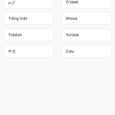
اردو
O'zbek
Tiếng Việt
Xhosa
Yiddish
Yorùbá
中文
Zulu