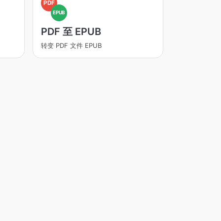
PDF
EPUB
PDF 至 EPUB
转变 PDF 文件 EPUB