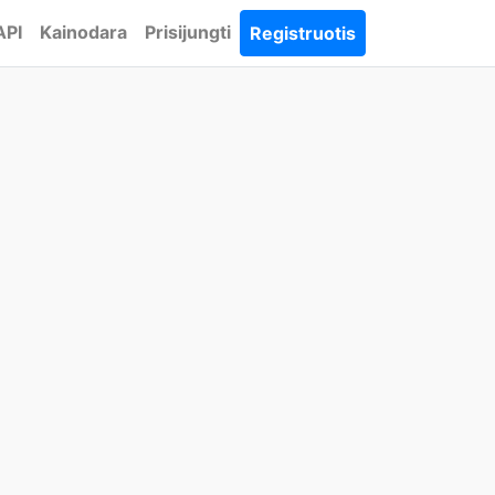
API
Kainodara
Prisijungti
Registruotis