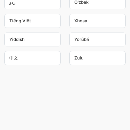
اردو
O'zbek
Tiếng Việt
Xhosa
Yiddish
Yorùbá
中文
Zulu