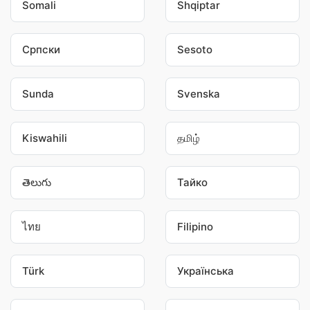
Somali
Shqiptar
Српски
Sesoto
Sunda
Svenska
Kiswahili
தமிழ்
తెలుగు
Тайко
ไทย
Filipino
Türk
Українська