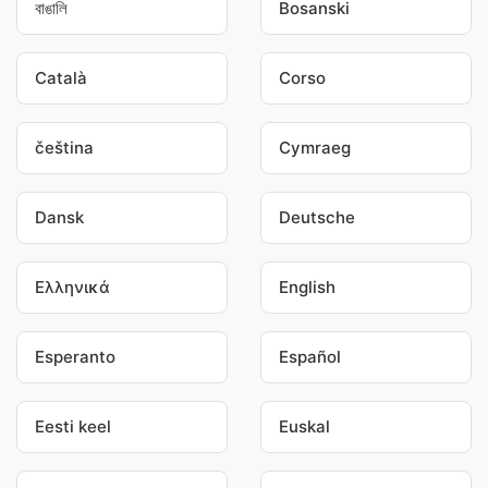
বাঙালি
Bosanski
Català
Corso
čeština
Cymraeg
Dansk
Deutsche
Ελληνικά
English
Esperanto
Español
Eesti keel
Euskal