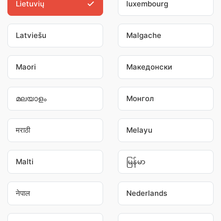
Lietuvių
luxembourg
Latviešu
Malgache
Maori
Македонски
മലയാളം
Монгол
मराठी
Melayu
Malti
မြန်မာ
नेपाल
Nederlands