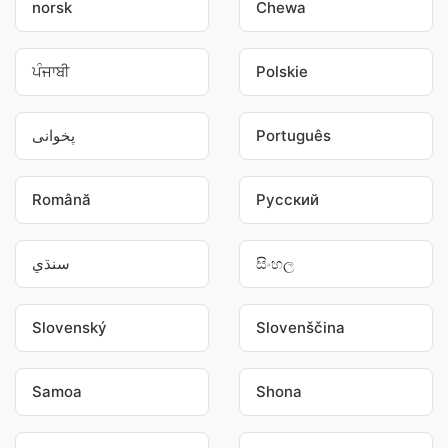
norsk
Chewa
ਪੰਜਾਬੀ
Polskie
پخوانی
Português
Română
Pусский
سنڌي
සිංහල
Slovenský
Slovenščina
Samoa
Shona