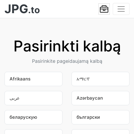
JPG
.to
Pasirinkti kalbą
Pasirinkite pageidaujamą kalbą
Afrikaans
አማርኛ
عربى
Azərbaycan
беларускую
български