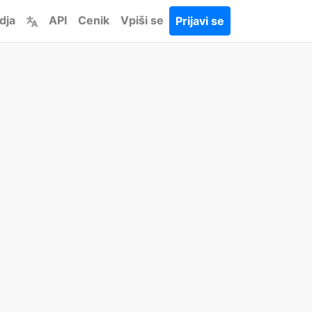
dja
API
Cenik
Vpiši se
Prijavi se