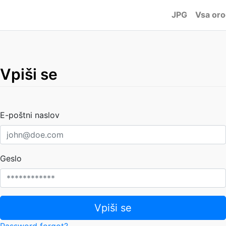
JPG
Vsa oro
Vpiši se
E-poštni naslov
Geslo
Vpiši se