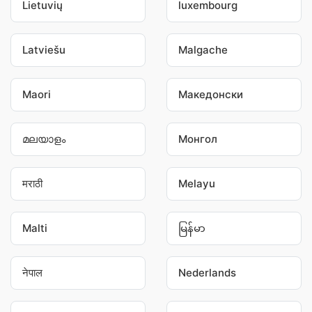
Lietuvių
luxembourg
Latviešu
Malgache
Maori
Македонски
മലയാളം
Монгол
मराठी
Melayu
Malti
မြန်မာ
नेपाल
Nederlands