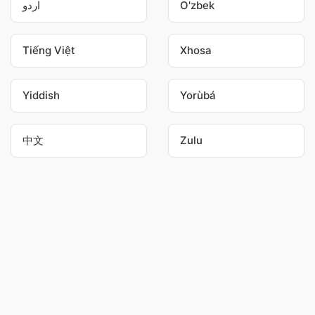
اردو
O'zbek
Tiếng Việt
Xhosa
Yiddish
Yorùbá
中文
Zulu