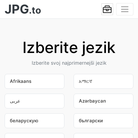
JPG
.to
Izberite jezik
Izberite svoj najprimernejši jezik
Afrikaans
አማርኛ
عربى
Azərbaycan
беларускую
български