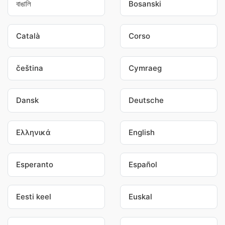
বাঙালি
Bosanski
Català
Corso
čeština
Cymraeg
Dansk
Deutsche
Ελληνικά
English
Esperanto
Español
Eesti keel
Euskal