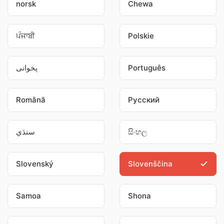
norsk
Chewa
ਪੰਜਾਬੀ
Polskie
پخوانی
Português
Română
Pусский
سنڌي
සිංහල
Slovenský
Slovenščina
Samoa
Shona