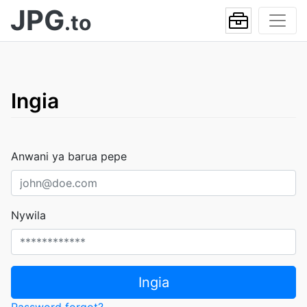
JPG
.to
Ingia
Anwani ya barua pepe
Nywila
Ingia