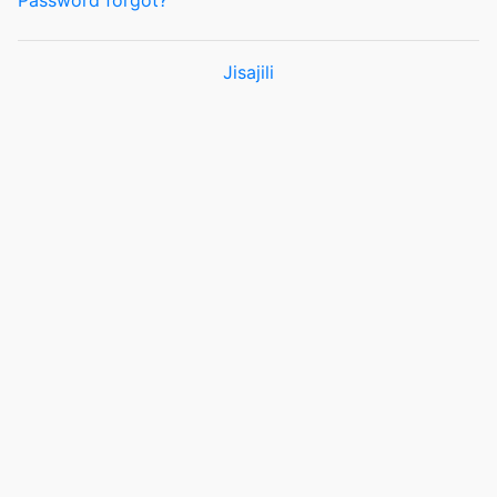
Password forgot?
Jisajili