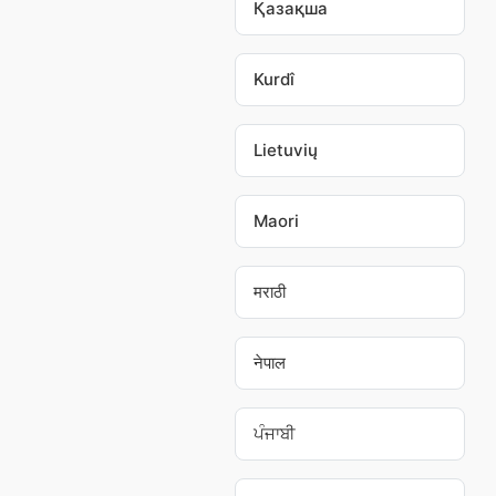
Қазақша
Kurdî
Lietuvių
Maori
मराठी
नेपाल
ਪੰਜਾਬੀ