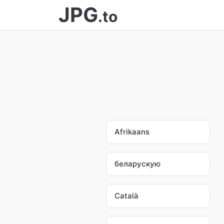
JPG
.to
Afrikaans
беларускую
Català