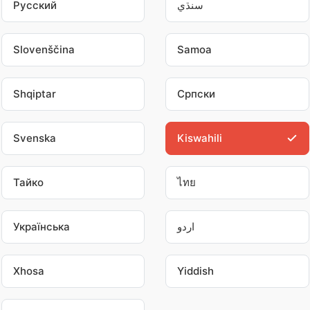
Pусский
سنڌي
Slovenščina
Samoa
Shqiptar
Српски
Svenska
Kiswahili
Тайко
ไทย
Українська
اردو
Xhosa
Yiddish