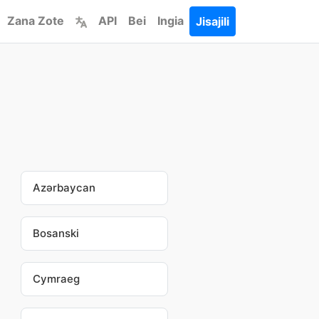
Zana Zote
API
Bei
Ingia
Jisajili
Azərbaycan
Bosanski
Cymraeg