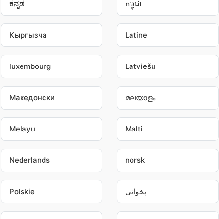
ಕನ್ನಡ
កម្ពុជា
Кыргызча
Latine
luxembourg
Latviešu
Македонски
മലയാളം
Melayu
Malti
Nederlands
norsk
Polskie
پخوانی