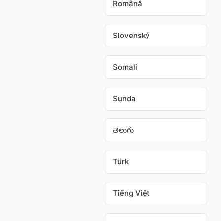
Română
Slovenský
Somali
Sunda
తెలుగు
Türk
Tiếng Việt