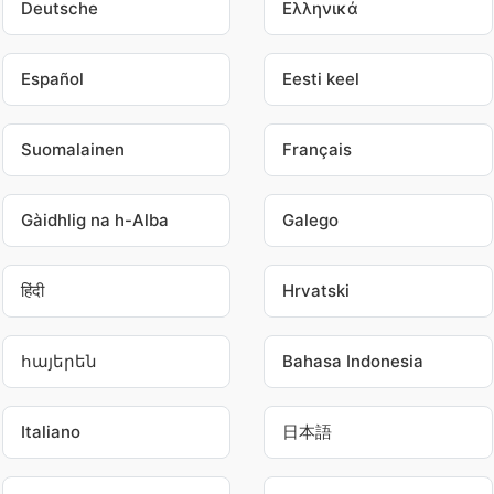
Deutsche
Ελληνικά
Español
Eesti keel
Suomalainen
Français
Gàidhlig na h-Alba
Galego
हिंदी
Hrvatski
հայերեն
Bahasa Indonesia
Italiano
日本語