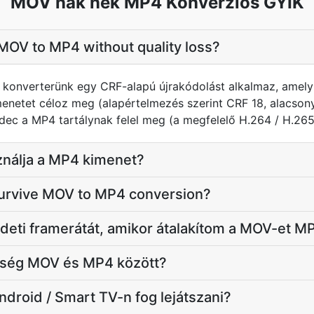
MOV nak nek MP4 Konverziós GYIK
MOV to MP4 without quality loss?
 a konverterünk egy CRF-alapú újrakódolást alkalmaz, amely
netet céloz meg (alapértelmezés szerint CRF 18, alacso
c a MP4 tartálynak felel meg (a megfelelő H.264 / H.265 
ználja a MP4 kimenet?
 survive MOV to MP4 conversion?
deti framerátát, amikor átalakítom a MOV-et M
nbség MOV és MP4 között?
ndroid / Smart TV-n fog lejátszani?