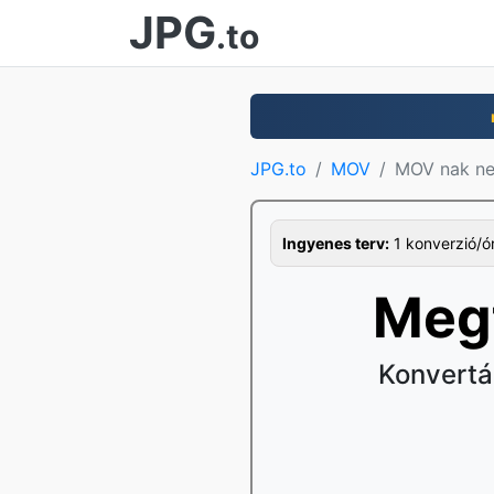
JPG
.to
JPG.to
MOV
MOV nak n
Ingyenes terv:
1 konverzió/ór
Meg
Konvertá