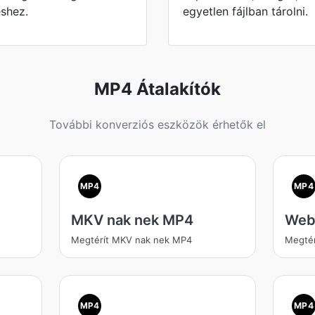
éshez.
egyetlen fájlban tárolni.
MP4 Átalakítók
További konverziós eszközök érhetők el
MP4
MP4
MKV nak nek MP4
Web
Megtérít MKV nak nek MP4
Megté
MP4
MP4