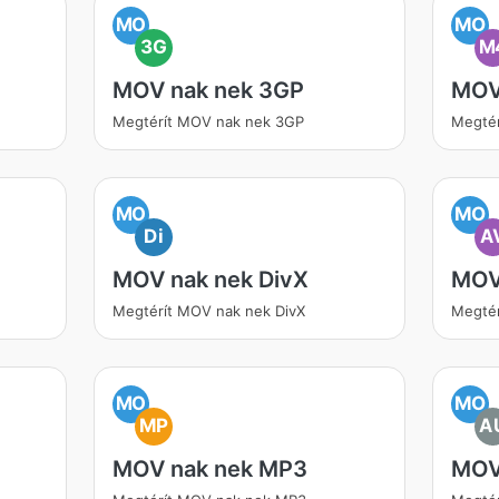
MO
MO
3G
M
MOV nak nek 3GP
MOV
Megtérít MOV nak nek 3GP
Megté
MO
MO
Di
A
MOV nak nek DivX
MOV
Megtérít MOV nak nek DivX
Megtér
MO
MO
MP
A
MOV nak nek MP3
MOV