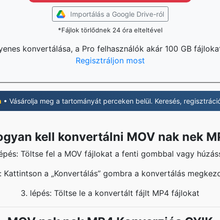
Importálás a Google Drive-ról
*Fájlok törlődnek 24 óra elteltével
yenes konvertálása, a Pro felhasználók akár 100 GB fájloka
Regisztráljon most
m
• Vásárolja meg a tartományát perceken belül. Keresés, regisztráció,
gyan kell konvertálni MOV nak nek 
 lépés: Töltse fel a MOV fájlokat a fenti gombbal vagy húzáss
s: Kattintson a „Konvertálás” gombra a konvertálás megkez
3. lépés: Töltse le a konvertált fájlt MP4 fájlokat