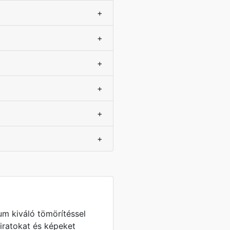
+
+
+
+
+
+
m kiváló tömörítéssel
liratokat és képeket