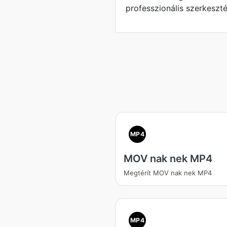
professzionális szerkeszt
MP4
MOV nak nek MP4
Megtérít MOV nak nek MP4
MP4