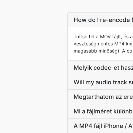
How do I re-encode 
Töltse fel a MOV fájlt, és
veszteségmentes MP4 kime
magasabb minőség). A code
Melyik codec-et has
Will my audio track
Megtarthatom az ere
Mi a fájlméret külö
A MP4 fájl iPhone / A