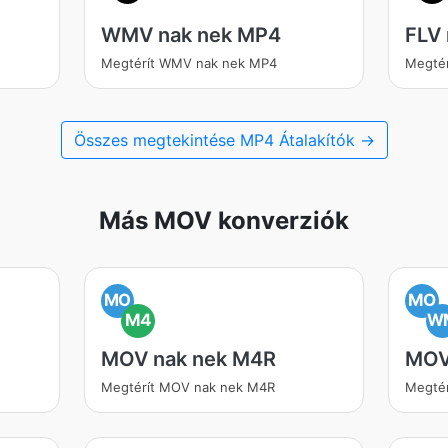
WMV nak nek MP4
FLV
Megtérít WMV nak nek MP4
Megtér
Összes megtekintése MP4 Átalakítók →
Más MOV konverziók
MO
MO
M4
W
MOV nak nek M4R
MOV
Megtérít MOV nak nek M4R
Megté