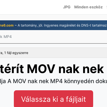
JPG
Minden eszköz
ns6.com
~ A tartomány, jól. Ingyenes magánélet és DNS-t tartalmaz
ek MP4
a, 1 fájl egyszerre
térít MOV nak nek
lja A MOV nak nek MP4 könnyedén dok
Válassza ki a fájljait