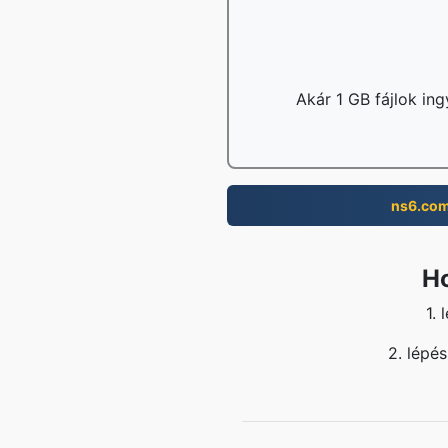
Akár 1 GB fájlok ing
ns6.co
Ho
1.
2. lépé