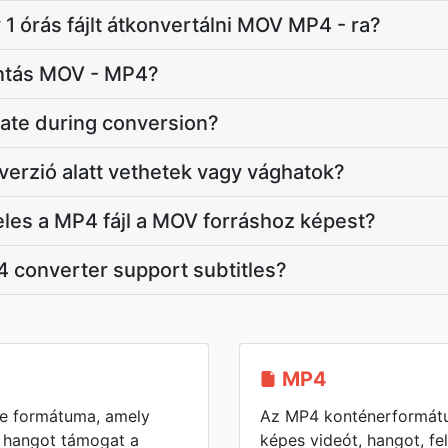
 1 órás fájlt átkonvertálni MOV MP4 - ra?
ontás MOV - MP4?
ate during conversion?
erzió alatt vethetek vagy vághatok?
eles a MP4 fájl a MOV forráshoz képest?
 converter support subtitles?
MP4
e formátuma, amely
Az MP4 konténerformátu
s hangot támogat a
képes videót, hangot, fe