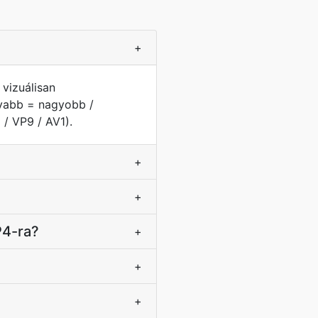
+
 vizuálisan
nyabb = nagyobb /
/ VP9 / AV1).
+
+
P4-ra?
+
+
+