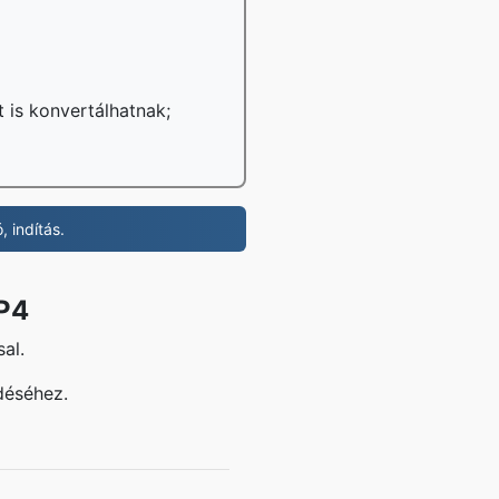
t is konvertálhatnak;
 indítás.
MP4
al.
déséhez.