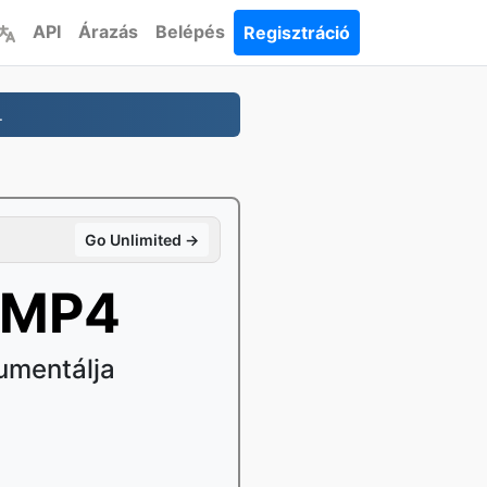
API
Árazás
Belépés
Regisztráció
.
Go Unlimited →
 MP4
umentálja