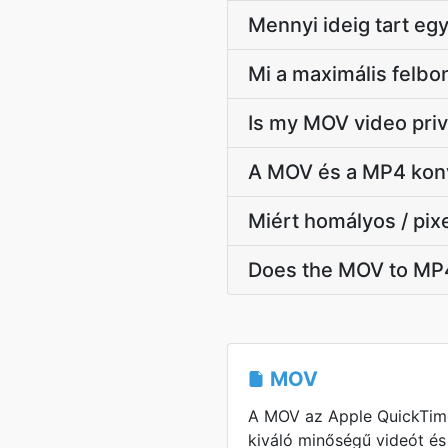
Mennyi ideig tart egy
Mi a maximális felb
Is my MOV video priv
A MOV és a MP4 konv
Miért homályos / pix
Does the MOV to MP4
MOV
A MOV az Apple QuickTim
kiváló minőségű videót é