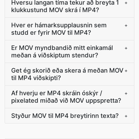
Hversu langan tíma tekur að breyta 1
+
klukkustund MOV skrá í MP4?
Hver er hámarksupplausnin sem
+
studd er fyrir MOV til MP4?
Er MOV myndbandið mitt einkamál
+
meðan á viðskiptum stendur?
Get ég skorið eða skera á meðan MOV
+
til MP4 viðskipti?
Af hverju er MP4 skráin óskýr /
+
pixelated miðað við MOV uppspretta?
Styður MOV til MP4 breytirinn texta?
+