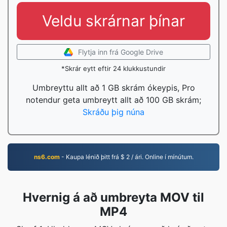
Veldu skrárnar þínar
Flytja inn frá Google Drive
*Skrár eytt eftir 24 klukkustundir
Umbreyttu allt að 1 GB skrám ókeypis, Pro
notendur geta umbreytt allt að 100 GB skrám;
Skráðu þig núna
ns6.com
- Kaupa lénið þitt frá $ 2 / ári. Online í mínútum.
Hvernig á að umbreyta MOV til
MP4