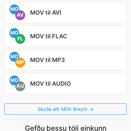
MO
MOV til AVI
AV
MO
MOV til FLAC
FL
MO
MOV til MP3
MP
MO
MOV til AUDIO
AU
Skoða allt MOV Breytir →
Gefðu þessu tóli einkunn