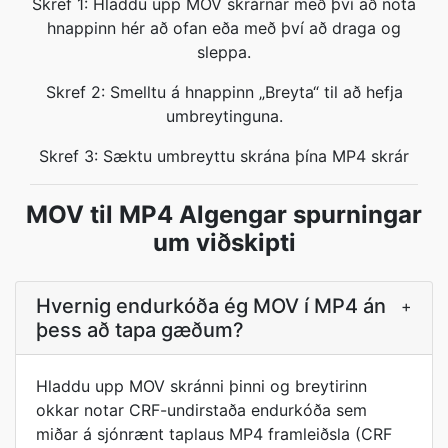
Skref 1: Hladdu upp MOV skrárnar með því að nota
hnappinn hér að ofan eða með því að draga og
sleppa.
Skref 2: Smelltu á hnappinn „Breyta“ til að hefja
umbreytinguna.
Skref 3: Sæktu umbreyttu skrána þína MP4 skrár
MOV til MP4 Algengar spurningar
um viðskipti
Hvernig endurkóða ég MOV í MP4 án
+
þess að tapa gæðum?
Hladdu upp MOV skránni þinni og breytirinn
okkar notar CRF-undirstaða endurkóða sem
miðar á sjónrænt taplaus MP4 framleiðsla (CRF