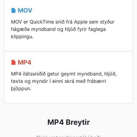
MOV
MOV er QuickTime snið frá Apple sem styður
hágæða myndband og hljóð fyrir faglega
klippingu.
MP4
MP4 ílátssniðið getur geymt myndband, hljóð,
texta og myndir í einni skrá með frábærri
þjöppun.
MP4 Breytir