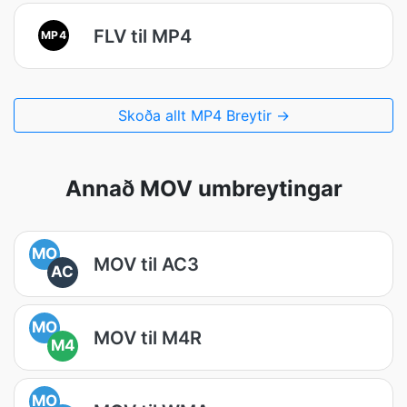
FLV til MP4
MP4
Skoða allt MP4 Breytir →
Annað MOV umbreytingar
MO
MOV til AC3
AC
MO
MOV til M4R
M4
MO