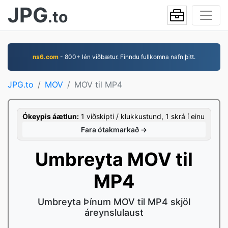
JPG
.to
ns6.com
- 800+ lén viðbætur. Finndu fullkomna nafn þitt.
JPG.to
MOV
MOV til MP4
Ókeypis áætlun:
1 viðskipti / klukkustund, 1 skrá í einu
Fara ótakmarkað →
Umbreyta MOV til
MP4
Umbreyta Þínum MOV til MP4 skjöl
áreynslulaust