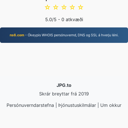
☆
☆
☆
☆
☆
5.0
/5 -
0
atkvæði
ns6.com
- Ókeypis WHOIS persónuvernd, DNS og SSL á hverju léni.
JPG.to
Skrár breyttar frá 2019
Persónuverndarstefna
|
Þjónustuskilmálar
|
Um okkur
|
Hafðu samband við okkur
|
API
|
Sýnishorn
|
Setja
upp forrit
© 2026 JPG.to
|
VPS.org
LLC | Búið til af
nadermx