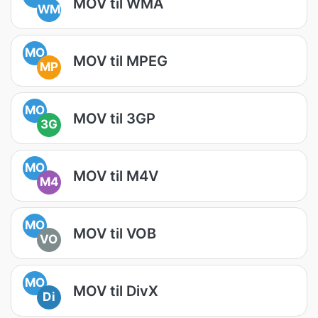
MOV til WMA
WM
MO
MOV til MPEG
MP
MO
MOV til 3GP
3G
MO
MOV til M4V
M4
MO
MOV til VOB
VO
MO
MOV til DivX
Di