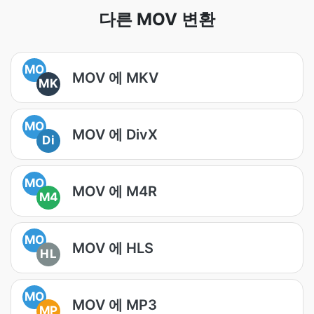
다른 MOV 변환
MO
MOV 에 MKV
MK
MO
MOV 에 DivX
Di
MO
MOV 에 M4R
M4
MO
MOV 에 HLS
HL
MO
MOV 에 MP3
MP