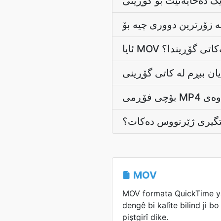
ئایا MOV گۆڕیندا؟
MOV
MOV formata QuickTime ya
dengê bi kalîte bilind ji b
piştgirî dike.