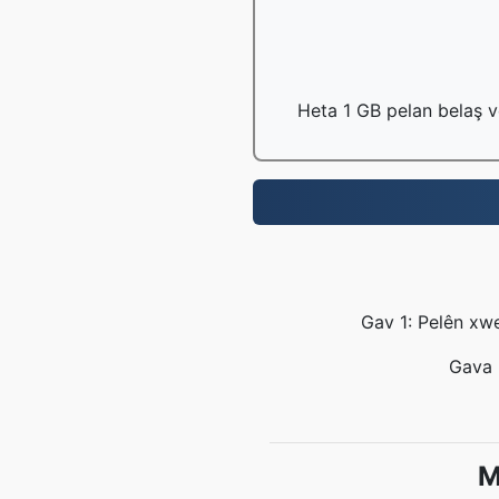
Heta 1 GB pelan belaş v
Gav 1: Pelên xwe
Gava 2
M