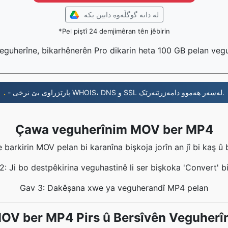
لە دانە گوگڵەوە دابین بکە
*Pel piştî 24 demjimêran tên jêbirin
eguherîne, bikarhênerên Pro dikarin heta 100 GB pelan veg
.
- پارێزراوی بێ نرخی WHOIS، DNS و SSL لەسەر هەموو دامەزرێنەرێک.
Çawa veguherînim MOV ber MP4
 barkirin MOV pelan bi karanîna bişkoja jorîn an jî bi kaş û
: Ji bo destpêkirina veguhastinê li ser bişkoka 'Convert' bi
Gav 3: Dakêşana xwe ya veguherandî MP4 pelan
OV ber MP4 Pirs û Bersîvên Veguherî