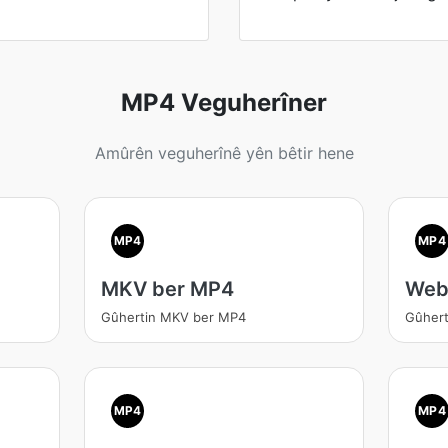
MP4 Veguherîner
Amûrên veguherînê yên bêtir hene
MP4
MP4
MKV ber MP4
Web
Gûhertin MKV ber MP4
Gûher
MP4
MP4