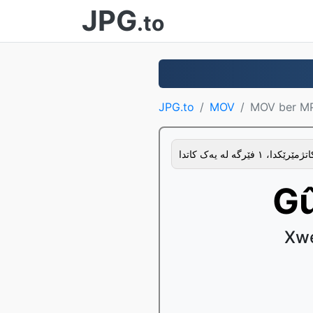
JPG
.to
JPG.to
MOV
MOV ber M
Gû
Xwe