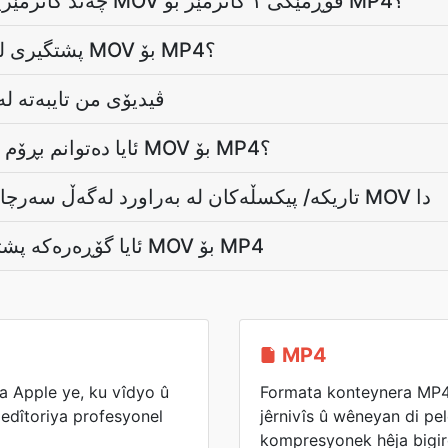
چەند کاتژمێرێک دەخایەنێت بۆ گۆڕینی MOV فۆڕمێکی ١ کاتژمێر بۆ MP4؟
پشتگیری لە زۆرترین دووری چیە بۆ MOV بۆ MP4؟
ڤیدیۆی من تایبەتە لەکاتی 
ئایا دەتوانم بڕۆم یان ببڕم لە کاتی گۆڕینی MOV بۆ MP4؟
بۆچی فۆڕمی MP4 تاریکە/ پیکسڵەکان لە بەراورد لەگەڵ سەرچاوەی MOV دا
ئایا گۆڕەرەکە پشتگیری ژێرنووس دەکات؟ MOV بۆ MP4
MP4
 Apple ye, ku vîdyo û
Formata konteynera MP4 
o edîtoriya profesyonel
jêrnivîs û wêneyan di pe
kompresyonek hêja bigir