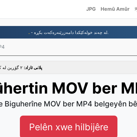
JPG
Hemû Amûr
.
- لە چەند خولەکێکدا دامەزرێنەرەکەت بکڕە.
P4
پلانی ئازاد:
٢ گۆڕین لە کاتژمێرێکدا، ١ فێرگە لە یەک کاتدا
hertin MOV ber 
 Biguherîne MOV ber MP4 belgeyên b
Pelên xwe hilbijêre