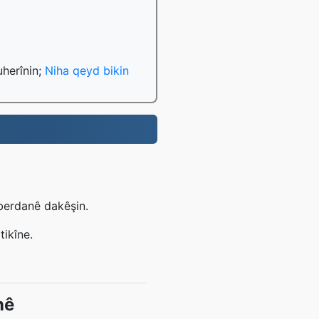
uherînin;
Niha qeyd bikin
 berdanê dakêşin.
tikîne.
nê