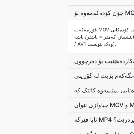
فۆڕمەکەت MOV دابگرە و گۆڕەرەکەمان کۆدەکانی CRF بەکاردەهێنێت بۆ مەبەستی دەرچوونی MP4 بە بێ زیان (CRF 18 بە
پێشنیاز، کەمتر = باشتر/ باشە). کۆدەکە هەڵدەبژێردرێت بۆ ئەوەی لەگەڵ MP4 کۆت و بەندەکە بگونجێت (H.264 / H.265 / VP9
/ AV1 وەک پێویست).
ایا فێرگە