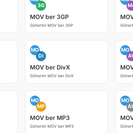
3G
M
MOV ber 3GP
MOV
Gûhertin MOV ber 3GP
Gûher
MO
MO
Di
A
MOV ber DivX
MOV
Gûhertin MOV ber DivX
Gûhert
MO
MO
MP
A
MOV ber MP3
MOV
Gûhertin MOV ber MP3
Gûher