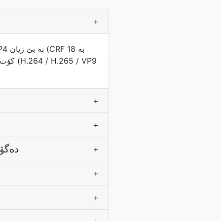
+
+
+
ئایا دەتوانم ڕێژەی  MOV بۆ MP4 دەگۆڕم؟
+
+
+