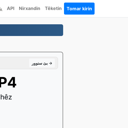
API
Nirxandin
Têketin
Tomar kirin
بێ سنوور →
MP4
êhêz