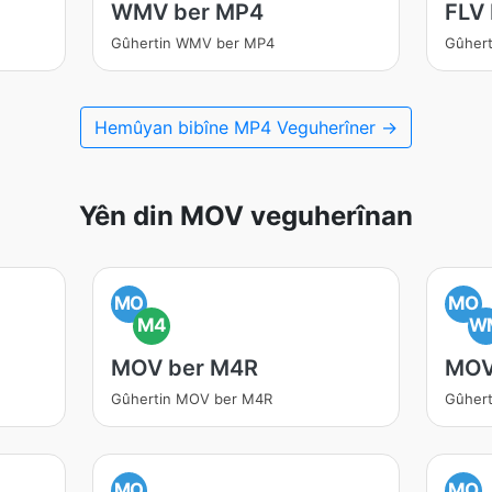
WMV ber MP4
FLV
Gûhertin WMV ber MP4
Gûhert
Hemûyan bibîne MP4 Veguherîner →
Yên din MOV veguherînan
MO
MO
M4
W
MOV ber M4R
MOV
Gûhertin MOV ber M4R
Gûher
MO
MO