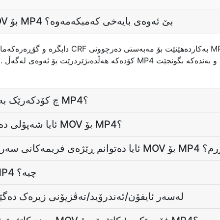
چۆن کۆدەکەمەوە بۆ MOV بۆ MP4 بێ ئەوەی بایەخی کەمبکەمەوە؟
چ کۆدکەرێک بەکاردەهێنیت بۆ دەرچوون MP4؟
ئایا شەپۆلی دەنگەکەم بژیت لە گۆڕینی MOV بۆ MP4؟
فریمەکانی سەرەتایی بمێنمەوە کاتێک کە
جیاوازی نێوان MOV و MP4 چیە؟
ئ MP4 لەسەر ئایفۆن/ئەندرۆید/تەڤزیۆنی زیرەک دەگێڕدرێت؟