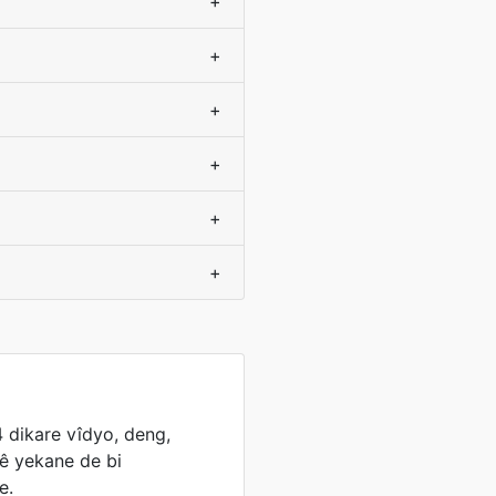
+
+
+
+
+
+
dikare vîdyo, deng,
lê yekane de bi
e.