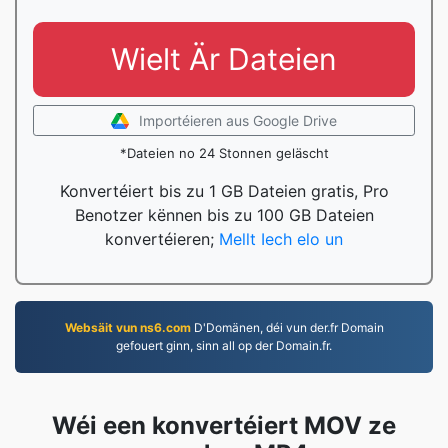
Wielt Är Dateien
Importéieren aus Google Drive
*Dateien no 24 Stonnen geläscht
Konvertéiert bis zu 1 GB Dateien gratis, Pro
Benotzer kënnen bis zu 100 GB Dateien
konvertéieren;
Mellt Iech elo un
Websäit vun ns6.com
D'Domänen, déi vun der.fr Domain
gefouert ginn, sinn all op der Domain.fr.
Wéi een konvertéiert MOV ze