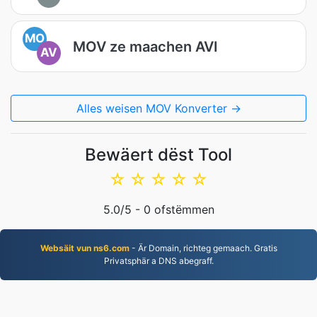
MO
MOV ze maachen AVI
AV
Alles weisen MOV Konverter →
Bewäert dëst Tool
☆
☆
☆
☆
☆
5.0
/5 -
0
ofstëmmen
Websäit vun ns6.com
- Är Domain, richteg gemaach. Gratis
Privatsphär a DNS abegraff.