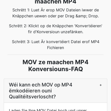
maachen MP4
Schrëtt 1: Luet Är erop MOV Dateien iwwer de
Knäppchen uewen oder per Drag &amp; Drop.
Schrëtt 2: Klickt op de Knäppchen 'Konvertéieren'
fir d'Konversioun unzefänken.
Schrëtt 3: Luet Är konvertéiert Datei erof MP4
Fichieren
MOV ze maachen MP4
Konversiouns-FAQ
Wéi kann ech MOV op MP4
+
ëmkodéieren ouni
Qualitéitsverloscht?
Laden Sie Ihre MOV Datei hoch und unser