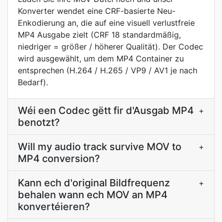
Konverter wendet eine CRF-basierte Neu-
Enkodierung an, die auf eine visuell verlustfreie
MP4 Ausgabe zielt (CRF 18 standardmäßig,
niedriger = größer / höherer Qualität). Der Codec
wird ausgewählt, um dem MP4 Container zu
entsprechen (H.264 / H.265 / VP9 / AV1 je nach
Bedarf).
Wéi een Codec gëtt fir d'Ausgab MP4
+
benotzt?
Will my audio track survive MOV to
+
MP4 conversion?
Kann ech d'original Bildfrequenz
+
behalen wann ech MOV an MP4
konvertéieren?