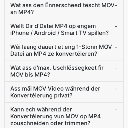
Wat ass den Ënnerscheed tëscht MOV
+
an MP4?
Wëllt Dir d'Datei MP4 op engem
+
iPhone / Android / Smart TV spillen?
Wéi laang dauert et eng 1-Stonn MOV
+
Datei an MP4 ze konvertéieren?
Wat ass d'max. Uschlëssegkeet fir
+
MOV bis MP4?
Ass mäi MOV Video während der
+
Konvertéierung privat?
Kann ech während der
+
Konvertéierung vun MOV op MP4
zouschneiden oder trimmen?