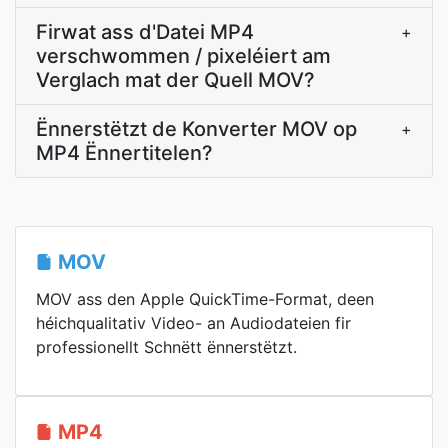
Firwat ass d'Datei MP4
+
verschwommen / pixeléiert am
Verglach mat der Quell MOV?
Ënnerstëtzt de Konverter MOV op
+
MP4 Ënnertitelen?
MOV
MOV ass den Apple QuickTime-Format, deen
héichqualitativ Video- an Audiodateien fir
professionellt Schnëtt ënnerstëtzt.
MP4