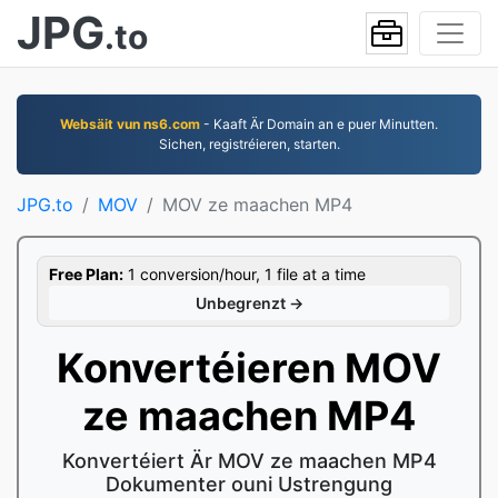
JPG
.to
Websäit vun ns6.com
- Kaaft Är Domain an e puer Minutten.
Sichen, registréieren, starten.
JPG.to
MOV
MOV ze maachen MP4
Free Plan:
1 conversion/hour, 1 file at a time
Unbegrenzt →
Konvertéieren MOV
ze maachen MP4
Konvertéiert Är MOV ze maachen MP4
Dokumenter ouni Ustrengung