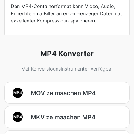
Den MP4-Containerformat kann Video, Audio,
Ënnertitelen a Biller an enger eenzeger Datei mat
exzellenter Kompressioun späicheren.
MP4 Konverter
Méi Konversiounsinstrumenter verfügbar
MOV ze maachen MP4
MP4
MKV ze maachen MP4
MP4