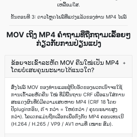
ເຫລື້ອມໃສ.
ຂັ້ນຕອນທີ 3: ດາວໂຫຼດໄຟລ໌ທີ່ແປງແລ້ວຂອງທ່ານ MP4 ໄຟລ໌
MOV ເຖິງ MP4 ຄຳຖາມທີ່ຖືກຖາມເລື້ອຍໆ
ກ່ຽວກັບການປ່ຽນແປງ
ຂ້ອຍຈະ​ເຂົ້າລະຫັດ MOV ຄືນໃໝ່ເປັນ MP4
+
ໂດຍ​ບໍ່​ເສຍ​ຄຸນນະພາບ​ໄດ້​ແນວໃດ?
ສົ່ງໄຟລ໌ MOV ຂອງທ່ານແລະຜູ້ບີບອັດຂອງພວກເຮົາຈະໃຊ້
ການເຂົ້າລະຫັດຄືນ ໃໝ່ ທີ່ມີພື້ນຖານ CRF ເພື່ອແນໃສ່ການ
ສະແດງຜົນທີ່ບໍ່ມີຄວາມເສຍຫາຍ MP4 (CRF 18 ໂດຍ
ປັpluginກອິນ, ຕ່ ຳ ກວ່າ = ໃຫຍ່ກວ່າ / ຄຸນນະພາບສູງ
ກວ່າ). ໂຄເດກແມ່ນຖືກເລືອກເພື່ອກົງກັບ MP4 ຄອນເທນເນີ
(H.264 / H.265 / VP9 / AV1 ຕາມທີ່ ເໝາະ ສົມ).