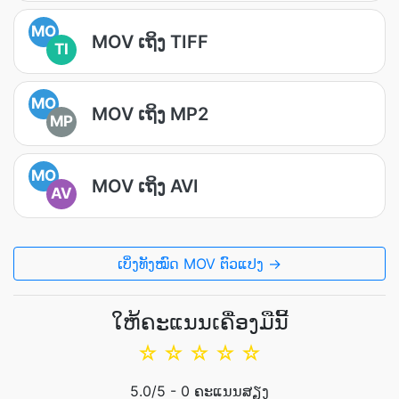
MO
MOV ເຖິງ TIFF
TI
MO
MOV ເຖິງ MP2
MP
MO
MOV ເຖິງ AVI
AV
ເບິ່ງທັງໝົດ MOV ຕົວແປງ →
ໃຫ້ຄະແນນເຄື່ອງມືນີ້
☆
☆
☆
☆
☆
5.0
/5 -
0
ຄະແນນສຽງ