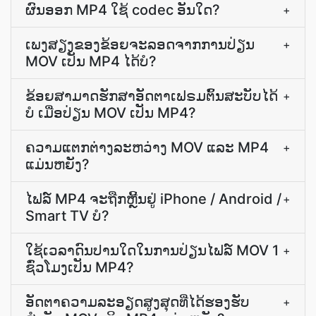
ຜົນອອກ MP4 ໃຊ້ codec ອັນໃດ?
+
ເພງ​ສຽງ​ຂອງ​ຂ້ອຍ​ຈະ​ລອດ​ຈາກການ​ປ່ຽນ
+
MOV ເປັນ MP4 ໄດ້​ບໍ?
ຂ້ອຍສາມາດຮັກສາອັດຕາເຟຣມຕົ້ນສະບັບໄດ້
+
ບໍ ເມື່ອປ່ຽນ MOV ເປັນ MP4?
ຄວາມແຕກຕ່າງລະຫວ່າງ MOV ແລະ MP4
+
ແມ່ນຫຍັງ?
ໄຟລ໌ MP4 ຈະຖືກຫຼີ້ນຢູ່ iPhone / Android /
+
Smart TV ບໍ?
ໃຊ້ເວລາດົນປານໃດໃນການປ່ຽນໄຟລ໌ MOV 1
+
ຊົ່ວໂມງເປັນ MP4?
ອັດຕາ​ຄວາມ​ລະອຽດ​ສູງສຸດ​ທີ່​ໄດ້​ຮອງຮັບ​
+