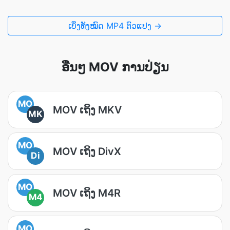
ເບິ່ງທັງໝົດ MP4 ຕົວແປງ →
ອື່ນໆ MOV ການປ່ຽນ
MO
MOV ເຖິງ MKV
MK
MO
MOV ເຖິງ DivX
Di
MO
MOV ເຖິງ M4R
M4
MO