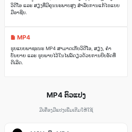
ວິດີໂອ ແລະ ສຽງທີ່ມີຄຸນນະພາບສູງ ສຳລັບການແກ້ໄຂແບບ
ມືອາຊີບ.
MP4
ຮູບແບບພາຊະນະ MP4 ສາມາດເກັບວິດີໂອ, ສຽງ, ຄຳ
ບັນຍາຍ ແລະ ຮູບພາບໄວ້ໃນໄຟລ໌ດຽວດ້ວຍການບີບອັດທີ່
ດີເລີດ.
MP4 ຕົວແປງ
ມີເຄື່ອງມືແປງເພີ່ມເຕີມໃຫ້ໃຊ້