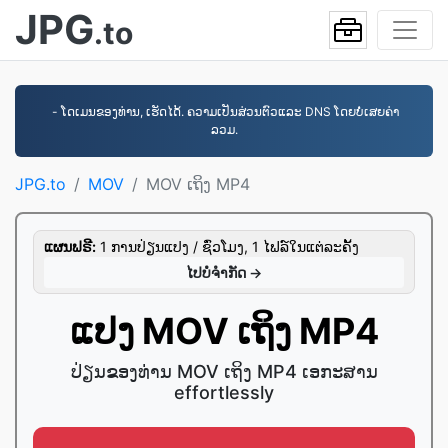
JPG
.to
- ໂດເມນຂອງທ່ານ, ເຮັດໄດ້. ຄວາມເປັນສ່ວນຕົວແລະ DNS ໂດຍບໍ່ເສຍຄ່າ
ລວມ.
JPG.to
MOV
MOV ເຖິງ MP4
ແຜນຟຣີ:
1 ການປ່ຽນແປງ / ຊົ່ວໂມງ, 1 ໄຟລ໌ໃນແຕ່ລະຄັ້ງ
ໄປ​ບໍ່​ຈໍາກັດ →
ແປງ MOV ເຖິງ MP4
ປ່ຽນຂອງທ່ານ MOV ເຖິງ MP4 ເອ​ກະ​ສານ
effortlessly