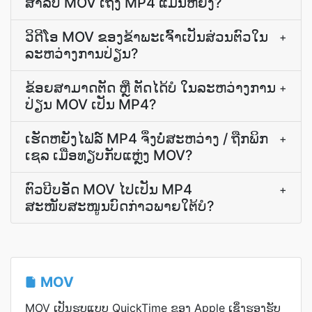
ສຳລັບ MOV ເຖິງ MP4 ແມ່ນຫຍັງ?
ວິດີໂອ MOV ຂອງຂ້າພະເຈົ້າເປັນສ່ວນຕົວໃນ
+
ລະຫວ່າງການປ່ຽນ?
ຂ້ອຍສາມາດຕັດ ຫຼື ຕັດໄດ້ບໍ ໃນລະຫວ່າງການ
+
ປ່ຽນ MOV ເປັນ MP4?
ເຮັດ​ຫຍັງ​ໄຟລ໌ MP4 ຈຶ່ງ​ບໍ່​ສະຫວ່າງ / ຖືກ​ພິກ
+
ເຊລ ເມື່ອ​ທຽບ​ກັບ​ແຫຼ່ງ MOV?
ຕົວ​ບີບອັດ MOV ໄປ​ເປັນ MP4
+
ສະໜັບສະໜູນ​ບົດ​ກ່າວ​ພາຍ​ໃຕ້​ບໍ?
MOV
MOV ເປັນຮູບແບບ QuickTime ຂອງ Apple ເຊິ່ງຮອງຮັບ