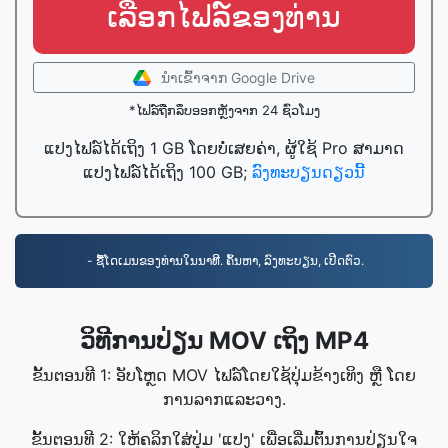
ເລືອກໄຟລ໌ຂອງທ່ານ
ນໍາເຂົ້າ​ຈາກ Google Drive
*ໄຟລ໌ຖືກລຶບອອກຫຼັງຈາກ 24 ຊົ່ວໂມງ
ແປງໄຟລ໌ໄດ້ເຖິງ 1 GB ໂດຍບໍ່ເສຍຄ່າ, ຜູ້ໃຊ້ Pro ສາມາດ
ແປງໄຟລ໌ໄດ້ເຖິງ 100 GB;
ລົງທະບຽນດຽວນີ້
- ຊື້ໂດເມນຂອງທ່ານໃນນາທີ. ຄົ້ນຫາ, ລົງທະບຽນ, ເປີດຕົວ.
ວິທີການປ່ຽນ MOV ເຖິງ MP4
ຂັ້ນຕອນທີ 1: ອັບໂຫຼດ MOV ໄຟລ໌ໂດຍໃຊ້ປຸ່ມຂ້າງເທິງ ຫຼື ໂດຍ
ການລາກແລະວາງ.
ຂັ້ນຕອນທີ 2: ໃຫ້ຄລິກໃສ່ປຸ່ມ 'ແປງ' ເພື່ອເລີ່ມຕົ້ນການປ່ຽນໃຈ