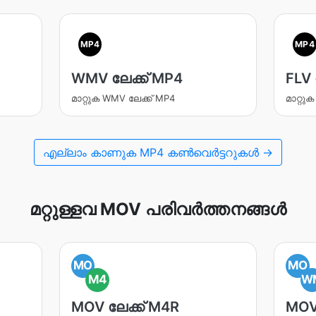
MP4
MP4
WMV ലേക്ക് MP4
FLV 
മാറ്റുക WMV ലേക്ക് MP4
മാറ്റു
എല്ലാം കാണുക MP4 കൺവെർട്ടറുകൾ →
മറ്റുള്ളവ MOV പരിവർത്തനങ്ങൾ
MO
MO
M4
W
MOV ലേക്ക് M4R
MOV