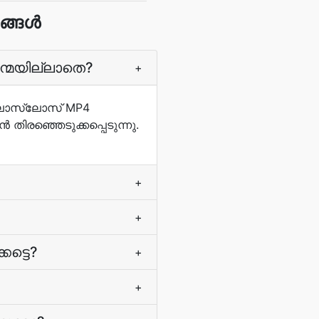
യങ്ങൾ
്മയില്ലാതെ?
+
റീലോസ്‌ലോസ് MP4
തിരഞ്ഞെടുക്കപ്പെടുന്നു.
+
+
ട്ടെ?
+
+