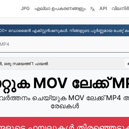
JPG
എല്ലാ ഉപകരണങ്ങളും
API
വിലനിർ
00+ ഡൊമൈന്‍ എക്സ്റ്റന്‍ഷനുകള്‍. നിങ്ങളുടെ പൂര്‍ണ്ണമായ പേരു് കണ്
 MP4
ൂര്‍, ഒരു സമയത്ത് 1 ഫയല്‍
റ്റുക MOV ലേക്ക് 
രിവർത്തനം ചെയ്യുക MOV ലേക്ക് MP
രേഖകൾ
്ങളുടെ ഫയലുകൾ തിരഞ്ഞെടുക