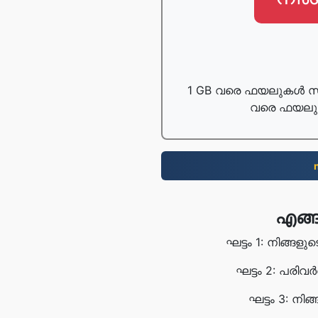
1 GB വരെ ഫയലുകൾ സ
വരെ ഫയലുക
എങ്ങ
ഘട്ടം 1: നിങ്ങ
ഘട്ടം 2: പരിവ
ഘട്ടം 3: 