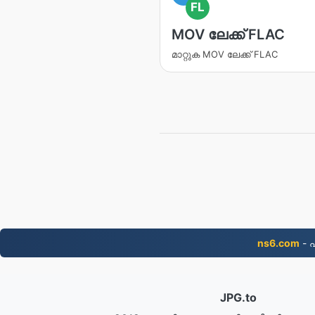
FL
MOV ലേക്ക് FLAC
മാറ്റുക MOV ലേക്ക് FLAC
ns6.com
- 
JPG.to