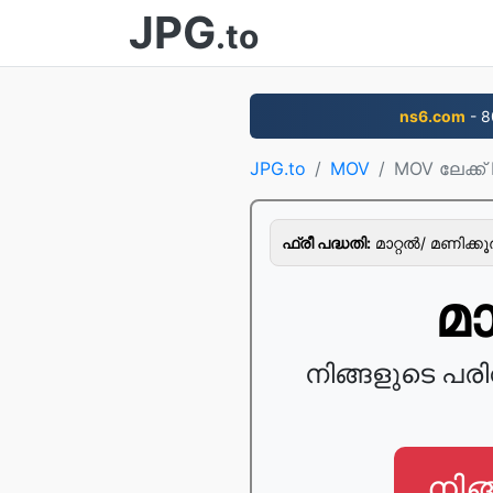
JPG
.to
ns6.com
- 8
JPG.to
MOV
MOV ലേക്ക്
ഫ്രീ പദ്ധതി:
മാറ്റല്‍/ മണിക്ക
മാ
നിങ്ങളുടെ പ
നിങ