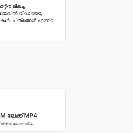
ിന് മികച്ച
 ഫയലിൽ വീഡിയോ,
ൾ, ചിത്രങ്ങൾ എന്നിവ
M ലേക്ക് MP4
ക WebM ലേക്ക് MP4