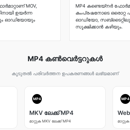
ഫോർമാറ്റാണ് MOV,
MP4 കണ്ടെയ്നർ ഫോർമാറ്റ
നായി ഉയർന്ന
കംപ്രഷനോടെ ഒരൊറ്റ
യും ഓഡിയോയും
ഓഡിയോ, സബ്ടൈറ്റിലുക
സൂക്ഷിക്കാൻ കഴിയും.
MP4 കൺവെർട്ടറുകൾ
കൂടുതൽ പരിവർത്തന ഉപകരണങ്ങൾ ലഭ്യമാണ്
MP4
MP4
MKV ലേക്ക് MP4
Web
മാറ്റുക MKV ലേക്ക് MP4
മാറ്റു