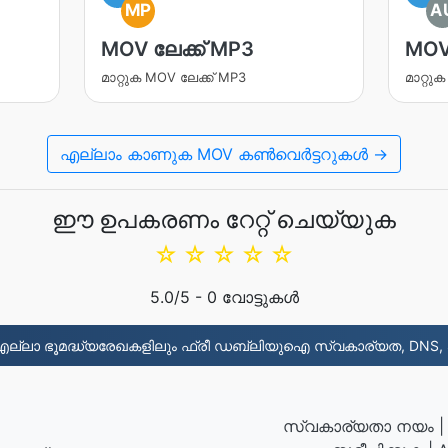
MP
A
MOV ലേക്ക് MP3
MOV
മാറ്റുക MOV ലേക്ക് MP3
മാറ്റു
എല്ലാം കാണുക MOV കൺവെർട്ടറുകൾ →
ഈ ഉപകരണം റേറ്റ് ചെയ്യുക
☆
☆
☆
☆
☆
5.0
/5 -
0
വോട്ടുകൾ
എല്ലാ ഭൂമദ്ധ്യരേഖകളിലും ഫ്രീ ഡബ്ലിയുഐ സ്വകാര്യത, DNS, S
സ്വകാര്യതാ നയം