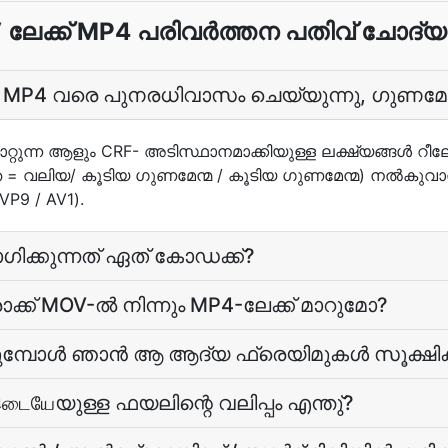
ലേക്ക് MP4 പരിവർത്തന പതിവ് ചോദ്
P4 വരെ പുനരധിവാസം ചെയ്യുന്നു, ഗുണമേന
റ്റുന്ന ആളും CRF- അടിസ്ഥാനമാക്കിയുള്ള ലക്ഷ്യ‌ങ്ങള്‍ 
= വലിയ/ കൂടിയ ഗുണമേന്മ / കൂടിയ ഗുണമേന്മ) നല്‍കുവാന്‍ 
VP9 / AV1).
ോഗിക്കുന്നത് ഏത് കോഡക്ക്?
ക് MOV-ല്‍ നിന്നും MP4-ലേക്ക് മാറുമോ?
മ്പോള്‍ ഞാന്‍ ആ ആദ്യ ഫ്രെയിമുകള്‍ സൂക്ഷിക്ക
ையேയുള്ള ഫയലിന്റെ വലിപ്പം എന്തു്?