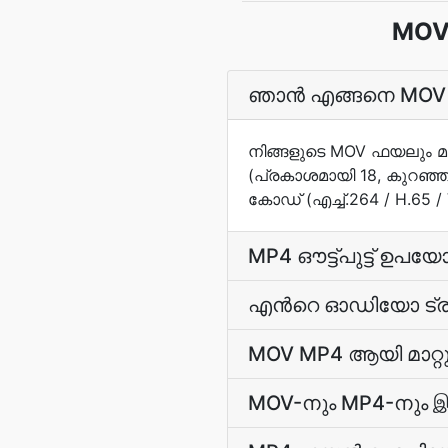
MOV 
ഞാൻ എങ്ങനെ MOV M
നിങ്ങളുടെ MOV ഫയലും മാ
(പ്രകാശമായി 18, കുറഞ്ഞ 
കോഡ് (എച്ച്.264 / H.65 / 
MP4 ഔട്ട്പുട്ട് ഉപയ
എന്‍റെ ഓഡിയോ ട്രാക്
MOV MP4 ആയി മാറ്റു
MOV-നും MP4-നും இட