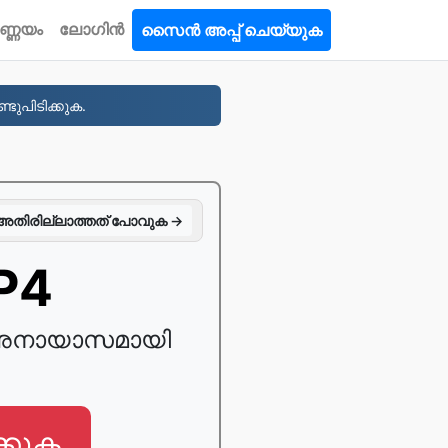
ണ്ണയം
ലോഗിൻ
സൈൻ അപ്പ് ചെയ്യുക
ടുപിടിക്കുക.
അതിരില്ലാത്തത് പോവുക →
MP4
4 അനായാസമായി
്കുക