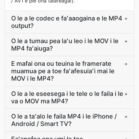
/ AV1 e pei ona talafeagai).
O le a le codec e faʻaaogaina e le MP4
+
output?
O le a tumau pea laʻu leo i le MOV i le
+
MP4 faʻaiuga?
E mafai ona ou teuina le framerate
+
muamua pe a toe faʻafesuiaʻi mai le
MOV i le MP4?
O le a le eseesega i le tele o le faila i le
+
va o MOV ma MP4?
O le a taʻalo le faila MP4 i le iPhone /
+
Android / Smart TV?