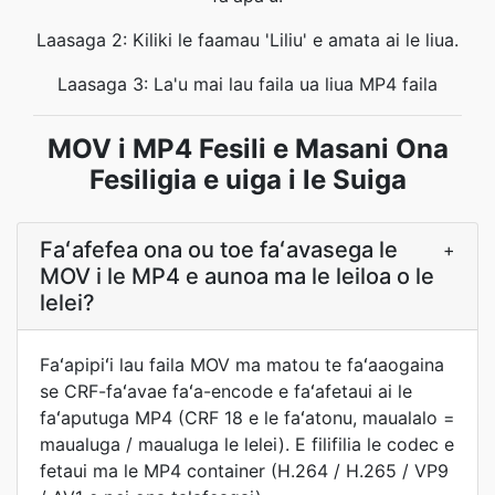
Laasaga 2: Kiliki le faamau 'Liliu' e amata ai le liua.
Laasaga 3: La'u mai lau faila ua liua MP4 faila
MOV i MP4 Fesili e Masani Ona
Fesiligia e uiga i le Suiga
Faʻafefea ona ou toe faʻavasega le
+
MOV i le MP4 e aunoa ma le leiloa o le
lelei?
Faʻapipiʻi lau faila MOV ma matou te faʻaaogaina
se CRF-faʻavae faʻa-encode e faʻafetaui ai le
faʻaputuga MP4 (CRF 18 e le faʻatonu, maualalo =
maualuga / maualuga le lelei). E filifilia le codec e
fetaui ma le MP4 container (H.264 / H.265 / VP9