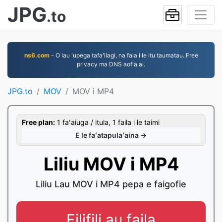
JPG
.to
ns6.com
- O lau 'upega tafaʻilagi, na faia i le itu taumatau. Free
privacy ma DNS aofia ai.
JPG.to
MOV
MOV i MP4
Free plan:
1 faʻaiuga / itula, 1 faila i le taimi
E le faʻatapulaʻaina →
Liliu MOV i MP4
Liliu Lau MOV i MP4 pepa e faigofie
Filifili au faila