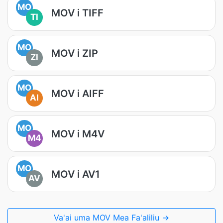
MO
MOV i TIFF
TI
MO
MOV i ZIP
ZI
MO
MOV i AIFF
AI
MO
MOV i M4V
M4
MO
MOV i AV1
AV
Va'ai uma MOV Mea Fa'aliliu →