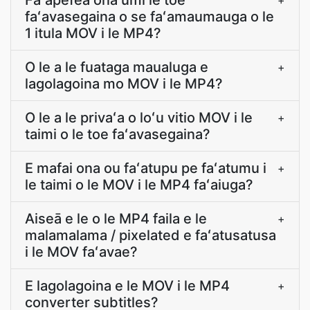
Faʻapefea ona umi le toe
+
faʻavasegaina o se faʻamaumauga o le
1 itula MOV i le MP4?
O le a le fuataga maualuga e
+
lagolagoina mo MOV i le MP4?
O le a le privaʻa o loʻu vitio MOV i le
+
taimi o le toe faʻavasegaina?
E mafai ona ou faʻatupu pe faʻatumu i
+
le taimi o le MOV i le MP4 faʻaiuga?
Aiseā e le o le MP4 faila e le
+
malamalama / pixelated e faʻatusatusa
i le MOV faʻavae?
E lagolagoina e le MOV i le MP4
+
converter subtitles?