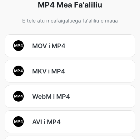
MP4 Mea Fa'aliliu
E tele atu meafaigaluega fa'aliliu e maua
MOV i MP4
MP4
MKV i MP4
MP4
WebM i MP4
MP4
AVI i MP4
MP4