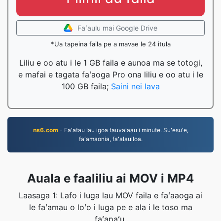
Faʻaulu mai Google Drive
*Ua tapeina faila pe a mavae le 24 itula
Liliu e oo atu i le 1 GB faila e aunoa ma se totogi,
e mafai e tagata faʻaoga Pro ona liliu e oo atu i le
100 GB faila;
Saini nei lava
ns6.com
- Faʻatau lau igoa tauvalaau i minute. Suʻesuʻe,
faʻamaonia, faʻalauiloa.
Auala e faaliliu ai MOV i MP4
Laasaga 1: Lafo i luga lau MOV faila e faʻaaoga ai
le faʻamau o loʻo i luga pe e ala i le toso ma
faʻapaʻu.