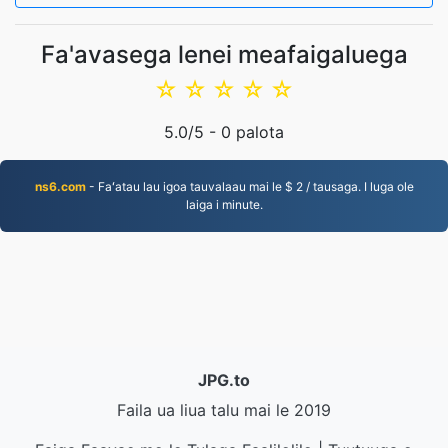
Fa'avasega lenei meafaigaluega
☆
☆
☆
☆
☆
5.0
/5 -
0
palota
ns6.com
- Faʻatau lau igoa tauvalaau mai le $ 2 / tausaga. I luga ole
laiga i minute.
JPG.to
Faila ua liua talu mai le 2019