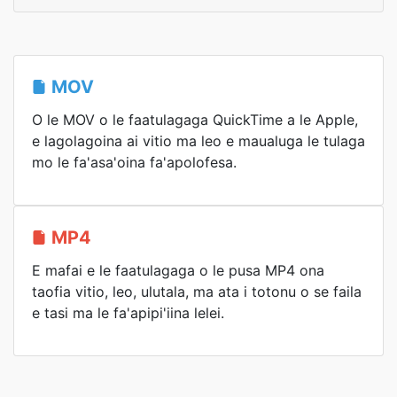
MOV
O le MOV o le faatulagaga QuickTime a le Apple,
e lagolagoina ai vitio ma leo e maualuga le tulaga
mo le fa'asa'oina fa'apolofesa.
MP4
E mafai e le faatulagaga o le pusa MP4 ona
taofia vitio, leo, ulutala, ma ata i totonu o se faila
e tasi ma le fa'apipi'iina lelei.