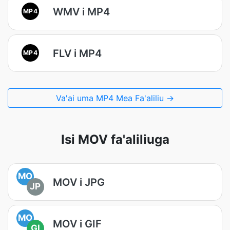
WMV i MP4
MP4
FLV i MP4
MP4
Va'ai uma MP4 Mea Fa'aliliu →
Isi MOV fa'aliliuga
MO
MOV i JPG
JP
MO
MOV i GIF
GI