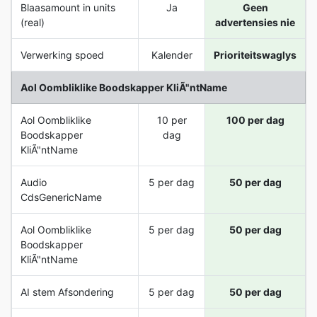
Blaasamount in units
Ja
Geen
(real)
advertensies nie
Verwerking spoed
Kalender
Prioriteitswaglys
Aol Oombliklike Boodskapper KliÃ"ntName
Aol Oombliklike
10 per
100 per dag
Boodskapper
dag
KliÃ"ntName
Audio
5 per dag
50 per dag
CdsGenericName
Aol Oombliklike
5 per dag
50 per dag
Boodskapper
KliÃ"ntName
AI stem Afsondering
5 per dag
50 per dag