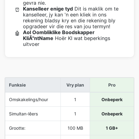
gevra nie.
Kanselleer enige tyd
Dit is maklik om te
⏰
kanselleer, jy kan 'n een kliek in ons
rekening bladsy kry en die rekening bly
opgradeer vir die res van jou termyn!
Aol Oombliklike Boodskapper
🤖
KliÃ"ntName
Hoër KI wat beperkings
uitvoer
Funksie
Vry plan
Pro
Omskakelings/hour
1
Onbeperk
Simultan-lêers
1
Onbeperk
Grootte:
100 MB
1 GB+