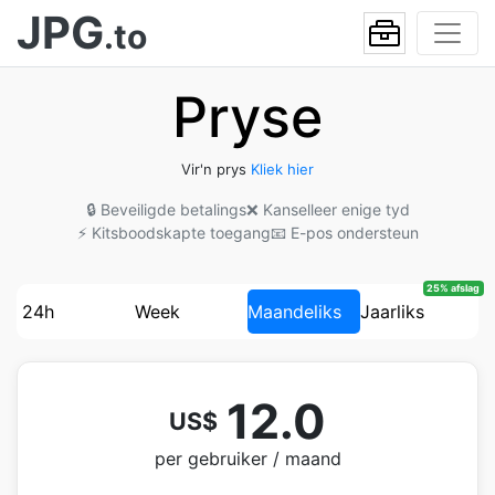
JPG
.to
Pryse
Vir'n prys
Kliek hier
🔒 Beveiligde betalings
❌ Kanselleer enige tyd
⚡ Kitsboodskapte toegang
📧 E-pos ondersteun
25% afslag
24h
Week
Maandeliks
Jaarliks
12.0
US$
per gebruiker / maand