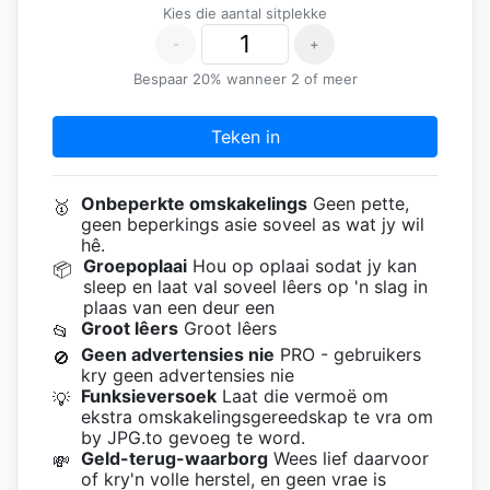
Kies die aantal sitplekke
-
+
Bespaar 20% wanneer 2 of meer
Teken in
Onbeperkte omskakelings
Geen pette,
🥇
geen beperkings asie soveel as wat jy wil
hê.
Groepoplaai
Hou op oplaai sodat jy kan
📦
sleep en laat val soveel lêers op 'n slag in
plaas van een deur een
Groot lêers
Groot lêers
📂
Geen advertensies nie
PRO - gebruikers
🚫
kry geen advertensies nie
Funksieversoek
Laat die vermoë om
💡
ekstra omskakelingsgereedskap te vra om
by JPG.to gevoeg te word.
Geld-terug-waarborg
Wees lief daarvoor
💸
of kry'n volle herstel, en geen vrae is