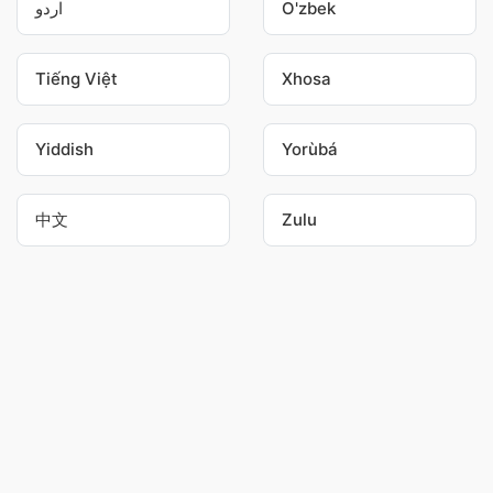
اردو
O'zbek
Tiếng Việt
Xhosa
Yiddish
Yorùbá
中文
Zulu