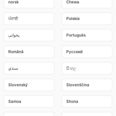
norsk
Chewa
ਪੰਜਾਬੀ
Polskie
پخوانی
Português
Română
Pусский
سنڌي
සිංහල
Slovenský
Slovenščina
Samoa
Shona