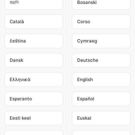
বাঙালি
Bosanski
Català
Corso
čeština
Cymraeg
Dansk
Deutsche
Ελληνικά
English
Esperanto
Español
Eesti keel
Euskal