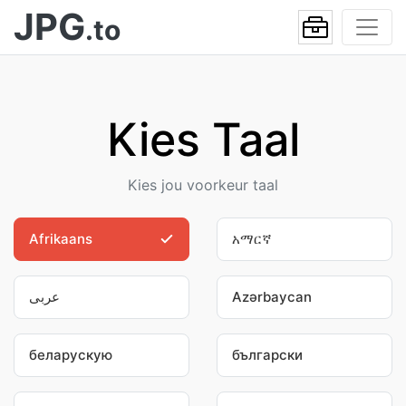
JPG
.to
Kies Taal
Kies jou voorkeur taal
Afrikaans
አማርኛ
عربى
Azərbaycan
беларускую
български