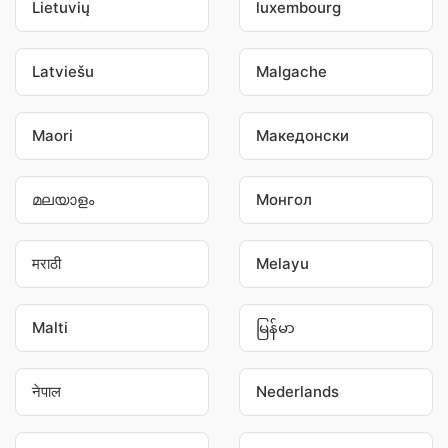
Lietuvių
luxembourg
Latviešu
Malgache
Maori
Македонски
മലയാളം
Монгол
मराठी
Melayu
Malti
မြန်မာ
नेपाल
Nederlands