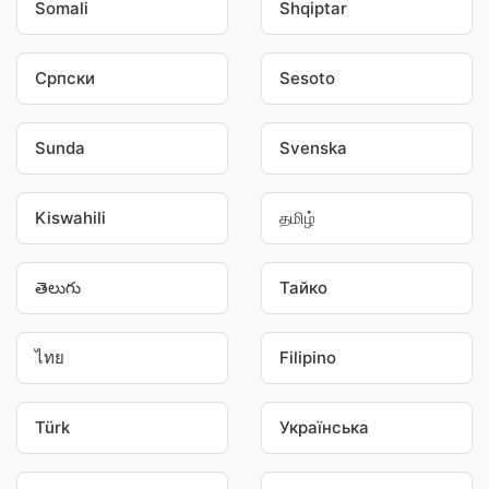
Somali
Shqiptar
Српски
Sesoto
Sunda
Svenska
Kiswahili
தமிழ்
తెలుగు
Тайко
ไทย
Filipino
Türk
Українська