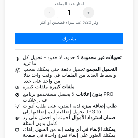
اختار عدد المقاعد
-
+
وفر 20% عند شراء قطعتين أو أكثر
يشترك
تحويلات غير محدودة
ﻻ حدود، ﻻ حدود - تحويل كل
🥇
ما تريد.
التحميل المجمع
تحميل دفعة حتى يمكنك سحب
📦
وإسقاط العديد من الملفات في وقت واحد بدلا
من واحد على حدة
ملفات كبيرة
ملفات كبيرة
📂
بدون إعلانات
لا يحصل مستخدمو برنامج PRO
🚫
على إعلانات
طلب إضافة ميزة
لديه القدرة على طلب أدوات
💡
تحويل إضافية ليتم إضافتها إلى JPG.to
ضمان استرداد الأموال
أحببته أو احصل على رد
💸
كامل بدون أسئلة
يمكنك الإلغاء في أي وقت
إنه من السهل إلغاء،
⏰
يمكنك العثور على إلغاء نقرة واحدة في صفحة