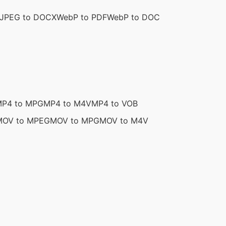
JPEG to DOCX
WebP to PDF
WebP to DOC
P4 to MPG
MP4 to M4V
MP4 to VOB
MOV to MPEG
MOV to MPG
MOV to M4V