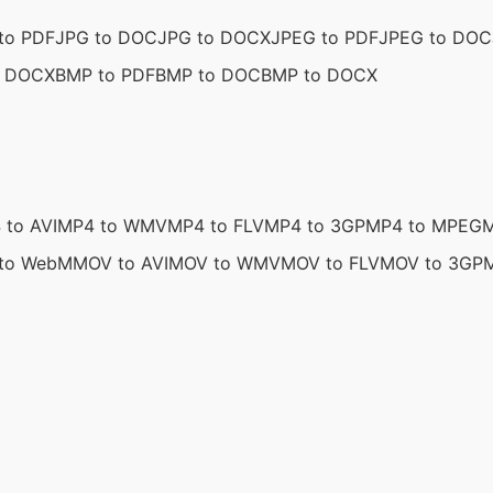
to PDF
JPG to DOC
JPG to DOCX
JPEG to PDF
JPEG to DOC
o DOCX
BMP to PDF
BMP to DOC
BMP to DOCX
 to AVI
MP4 to WMV
MP4 to FLV
MP4 to 3GP
MP4 to MPEG
M
to WebM
MOV to AVI
MOV to WMV
MOV to FLV
MOV to 3GP