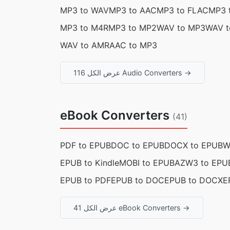
MP3 to WAV
MP3 to AAC
MP3 to FLAC
MP3 
MP3 to M4R
MP3 to MP2
WAV to MP3
WAV t
WAV to AMR
AAC to MP3
عرض الكل 116 Audio Converters →
eBook Converters
(41)
PDF to EPUB
DOC to EPUB
DOCX to EPUB
W
EPUB to Kindle
MOBI to EPUB
AZW3 to EPU
EPUB to PDF
EPUB to DOC
EPUB to DOCX
E
عرض الكل 41 eBook Converters →