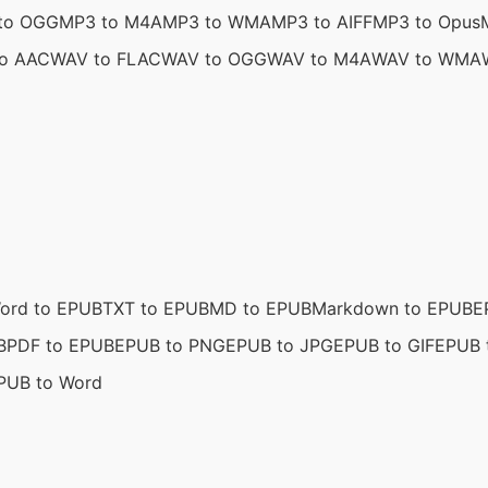
to OGG
MP3 to M4A
MP3 to WMA
MP3 to AIFF
MP3 to Opus
o AAC
WAV to FLAC
WAV to OGG
WAV to M4A
WAV to WMA
ord to EPUB
TXT to EPUB
MD to EPUB
Markdown to EPUB
E
B
PDF to EPUB
EPUB to PNG
EPUB to JPG
EPUB to GIF
EPUB 
PUB to Word