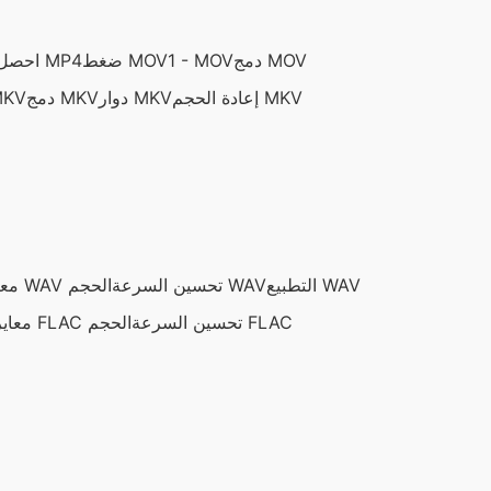
دمج MOV
1 - MOV
ضغط MOV
احصل على الصوت من MP4
إعادة الحجم MKV
دوار MKV
دمج MKV
MKV
التطبيع WAV
تحسين السرعة WAV
معايرة WAV الحجم
تحسين السرعة FLAC
معايرة FLAC الحجم