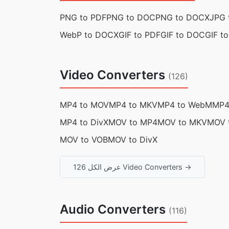
PNG to PDF
PNG to DOC
PNG to DOCX
JPG 
WebP to DOCX
GIF to PDF
GIF to DOC
GIF t
Video Converters
(126)
MP4 to MOV
MP4 to MKV
MP4 to WebM
MP4
MP4 to DivX
MOV to MP4
MOV to MKV
MOV 
MOV to VOB
MOV to DivX
عرض الكل 126 Video Converters →
Audio Converters
(116)