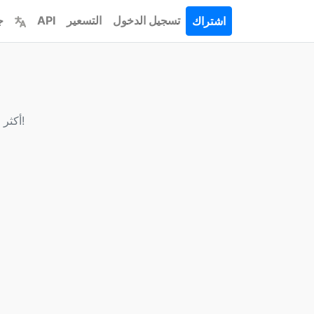
تسجيل الدخول
التسعير
API
ج
اشتراك
جميع أدوات تحويل الملفات متوفرة على JPG.to - أكثر من 1000 خيار للتحويل!