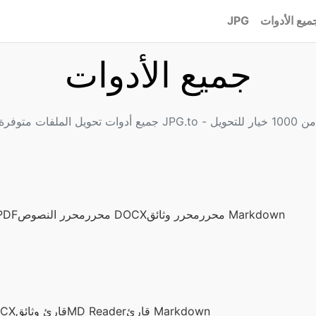
ميع الأدوات
JPG
جميع الأدوات
محرر Markdown
محرر وثائق
محرر DOCX
محرر النصوص
نموذج تعبئة ملف
قارئ Markdown
MD Reader
قارئ وثائق
قارئ