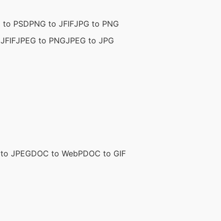
 to PSD
PNG to JFIF
JPG to PNG
JFIF
JPEG to PNG
JPEG to JPG
to JPEG
DOC to WebP
DOC to GIF