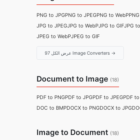
PNG to JPG
PNG to JPEG
PNG to WebP
PNG 
JPG to JPEG
JPG to WebP
JPG to GIF
JPG t
JPEG to WebP
JPEG to GIF
عرض الكل 97 Image Converters →
Document to Image
(18)
PDF to PNG
PDF to JPG
PDF to JPEG
PDF t
DOC to BMP
DOCX to PNG
DOCX to JPG
DO
Image to Document
(18)