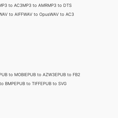
MP3 to AC3
MP3 to AMR
MP3 to DTS
WAV to AIFF
WAV to Opus
WAV to AC3
PUB to MOBI
EPUB to AZW3
EPUB to FB2
to BMP
EPUB to TIFF
EPUB to SVG