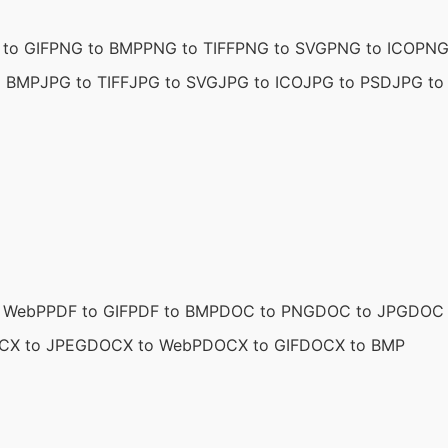
to GIF
PNG to BMP
PNG to TIFF
PNG to SVG
PNG to ICO
PNG
o BMP
JPG to TIFF
JPG to SVG
JPG to ICO
JPG to PSD
JPG to 
o WebP
PDF to GIF
PDF to BMP
DOC to PNG
DOC to JPG
DOC 
CX to JPEG
DOCX to WebP
DOCX to GIF
DOCX to BMP