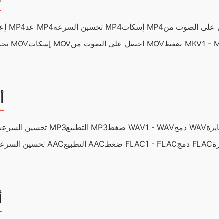
إسكات MP4
تحسين السرعة MP4
عد MP4
إعادة الحجم MP4
1 - 
ضغط MKV
احصل على الصوت من MOV
إسكات MOV
تحسين السرعة MOV
أ
دمج WAV
1 - WAV
ضغط WAV
التطبيع MP3
تحسين السرعة MP3
دمج FLAC
1 - FLAC
ضغط FLAC
التطبيع AAC
تحسين السرعة AAC
أ