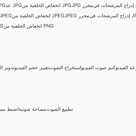
 JPG
JPG محرر
انخفاض الخلفية من JPG
عد JPG
دوار
ت في JPEG
JPEG محرر
انخفاض الخلفية من JPEG
عد PEG
انخفاض الخلفية من PNG
عد
ة الفيديو
كتم صوت الفيديو
استخراج الصوت
تغيير حجم الفيديو
تدوير ال
تطبيع الصوت
مساحة صوتية
اضبط مس