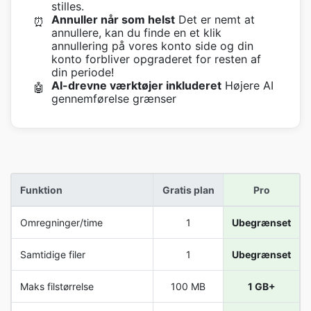
stilles.
Annuller når som helst
Det er nemt at
⏰
annullere, kan du finde en et klik
annullering på vores konto side og din
konto forbliver opgraderet for resten af
din periode!
AI-drevne værktøjer inkluderet
Højere AI
🤖
gennemførelse grænser
Funktion
Gratis plan
Pro
Omregninger/time
1
Ubegrænset
Samtidige filer
1
Ubegrænset
Maks filstørrelse
100 MB
1 GB+