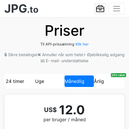
JPG
.to
Priser
Til API-prissætning
Klik her
🔒 Sikre betalinger
❌ Annuller når som helst
⚡ Øjeblikkelig adgang
📧 E- mail- understøttelse
25% rabat
24 timer
Uge
Månedlig
Årlig
12.0
US$
per bruger / måned