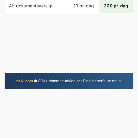
AI- dokumentoversigt
20 pr. dag
200 pr. dag
ns6. com
● 800+ domæneudvidelser. Find dit perfekte navn.
JPG.to
Filer konverteret siden 2019
Privatlivspolitik
|
Servicevilkår
|
Om os
|
Kontakt os
|
API
|
Prøver
|
Installer app