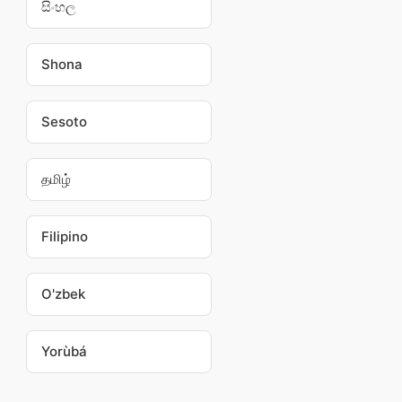
සිංහල
Shona
Sesoto
தமிழ்
Filipino
O'zbek
Yorùbá