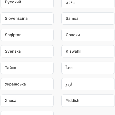
Pусский
سنڌي
Slovenščina
Samoa
Shqiptar
Српски
Svenska
Kiswahili
Тайко
ไทย
Українська
اردو
Xhosa
Yiddish