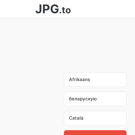
JPG
.to
Afrikaans
беларускую
Català