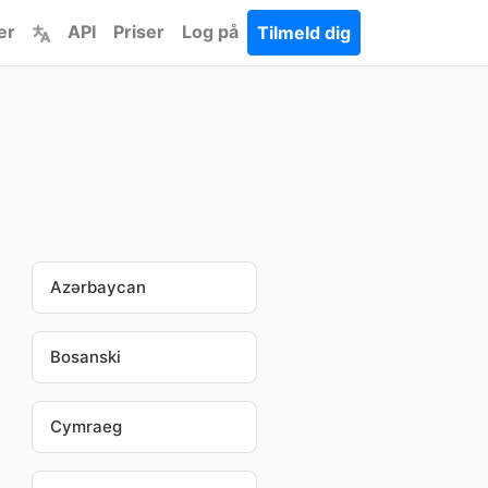
er
API
Priser
Log på
Tilmeld dig
Azərbaycan
Bosanski
Cymraeg