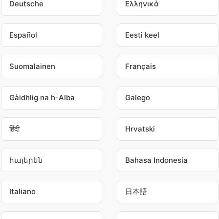
Deutsche
Ελληνικά
Español
Eesti keel
Suomalainen
Français
Gàidhlig na h-Alba
Galego
हिंदी
Hrvatski
հայերեն
Bahasa Indonesia
Italiano
日本語