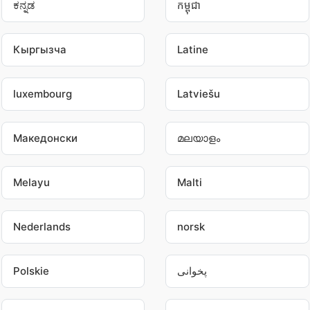
ಕನ್ನಡ
កម្ពុជា
Кыргызча
Latine
luxembourg
Latviešu
Македонски
മലയാളം
Melayu
Malti
Nederlands
norsk
Polskie
پخوانی