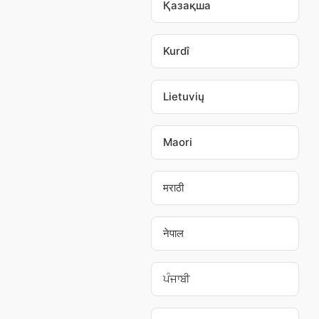
Қазақша
Kurdî
Lietuvių
Maori
मराठी
नेपाल
ਪੰਜਾਬੀ