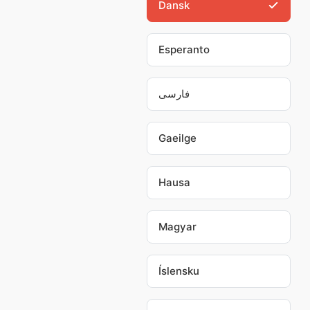
Dansk
Esperanto
فارسی
Gaeilge
Hausa
Magyar
Íslensku