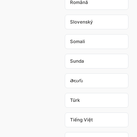
Română
Slovenský
Somali
Sunda
తెలుగు
Türk
Tiếng Việt