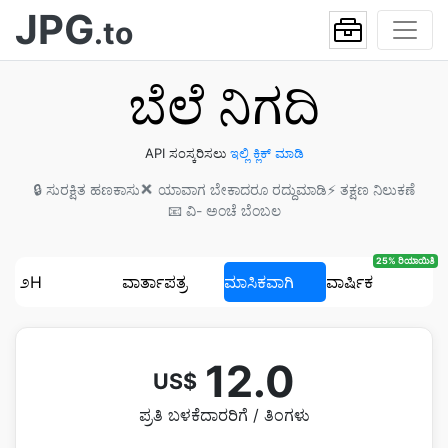
JPG
.to
ಬೆಲೆ ನಿಗದಿ
API ಸಂಸ್ಕರಿಸಲು
ಇಲ್ಲಿ ಕ್ಲಿಕ್ ಮಾಡಿ
🔒 ಸುರಕ್ಷಿತ ಹಣಕಾಸು
❌ ಯಾವಾಗ ಬೇಕಾದರೂ ರದ್ದುಮಾಡಿ
⚡ ತಕ್ಷಣ ನಿಲುಕಣೆ
📧 ವಿ- ಅಂಚೆ ಬೆಂಬಲ
25% ರಿಯಾಯಿತಿ
೨H
ವಾರ್ತಾಪತ್ರ
ಮಾಸಿಕವಾಗಿ
ವಾರ್ಷಿಕ
12.0
US$
ಪ್ರತಿ ಬಳಕೆದಾರರಿಗೆ / ತಿಂಗಳು