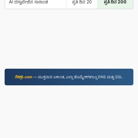
AI ದಸ್ತಾವೇಜಿನ ಸಾರಾಂಶ
ಪ್ರತಿ ದಿನ 20
ಪ್ರತಿ ದಿನ 200
ನೆಟ್ಸ್6.com
—⁠ ಮುಕ್ತವಾದ ಏಕಾಂತ, ಎಲ್ಲಾ ಡೊಮೈನ್‌ಗಳಲ್ಲೂ DNS ಮತ್ತು SSL.
JPG.to
2019 ರಿಂದ ಫೈಲ್‌ಗಳನ್ನು ಪರಿವರ್ತಿಸಲಾಗಿದೆ
ಗೌಪ್ಯತಾ ನೀತಿ
|
ಸೇವಾ ನಿಯಮಗಳು
|
ನಮ್ಮ ಬಗ್ಗೆ
|
ನಮ್ಮನ್ನು ಸಂಪರ್ಕಿಸಿ
|
API
|
ಮಾದರಿಗಳು
|
App ಸ್ಥಾಪಿಸಿ