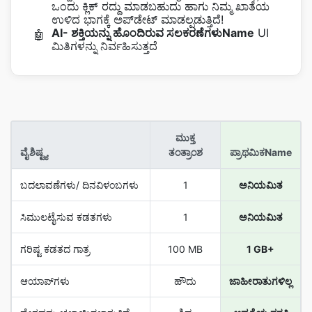
ಒಂದು ಕ್ಲಿಕ್ ರದ್ದು ಮಾಡಬಹುದು ಹಾಗು ನಿಮ್ಮ ಖಾತೆಯ
ಉಳಿದ ಭಾಗಕ್ಕೆ ಅಪ್‌ಡೇಟ್‌ ಮಾಡಲ್ಪಡುತ್ತಿದೆ!
AI- ಶಕ್ತಿಯನ್ನು ಹೊಂದಿರುವ ಸಲಕರಣೆಗಳುName
UI
🤖
ಮಿತಿಗಳನ್ನು ನಿರ್ವಹಿಸುತ್ತದೆ
ಮುಕ್ತ
ವೈಶಿಷ್ಟ್ಯ
ತಂತ್ರಾಂಶ
ಪ್ರಾಥಮಿಕName
ಬದಲಾವಣೆಗಳು/ ದಿನವಿಳಂಬಗಳು
1
ಅನಿಯಮಿತ
ಸಿಮುಲಟೈಸುವ ಕಡತಗಳು
1
ಅನಿಯಮಿತ
ಗರಿಷ್ಟ ಕಡತದ ಗಾತ್ರ
100 MB
1 GB+
ಆಯಾಪ್‌ಗಳು
ಹೌದು
ಜಾಹೀರಾತುಗಳಿಲ್ಲ