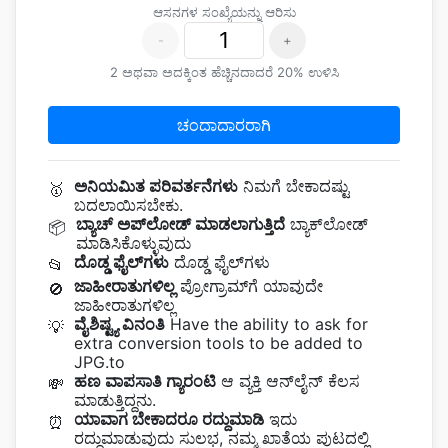
ಆಸನಗಳ ಸಂಖ್ಯೆಯನ್ನು ಆರಿಸು
-
+
2 ಅಥವಾ ಅದಕ್ಕಿಂತ ಹೆಚ್ಚಿನದಾದರೆ 20% ಉಳಿಸಿ
ಚಂದಾದಾರರಾಗಿ
ಅನಿಯಮಿತ ಪರಿವರ್ತನೆಗಳು
ನಿಮಗೆ ಬೇಕಾದಷ್ಟು
🥇
ಬದಲಾಯಿಸಬೇಕು.
ಬ್ಯಾಚ್ ಅಪ್‌ಲೋಡ್ ಮಾಡಲಾಗುತ್ತಿದೆ
ಬ್ಯಾಕ್‌ಲೋಡ್‌
📦
ಮಾಡಿಸಿಕೊಳ್ಳುವುದು
ದೊಡ್ಡ ಫೈಲ್‌ಗಳು
ದೊಡ್ಡ ಫೈಲ್‌ಗಳು
📂
ಜಾಹೀರಾತುಗಳಿಲ್ಲ
ಪ್ರೋಗ್ರಾಮ್‌ಗೆ ಯಾವುದೇ
🚫
ಜಾಹೀರಾತುಗಳಿಲ್ಲ
ವೈಶಿಷ್ಟ್ಯ ವಿನಂತಿ
Have the ability to ask for
💡
extra conversion tools to be added to
JPG.to
ಹಣ ವಾಪಸಾತಿ ಗ್ಯಾರಂಟಿ
ಆ ವ್ಯಕ್ತಿ ಆನ್‌ಲೈನ್‌ ಕೆಲಸ
💸
ಮಾಡುತ್ತಿದ್ದನು.
ಯಾವಾಗ ಬೇಕಾದರೂ ರದ್ದುಮಾಡಿ
ಇದು
⏰
ರದ್ದುಮಾಡುವುದು ಸುಲಭ, ನಮ್ಮ ಖಾತೆಯ ಪುಟದಲ್ಲಿ