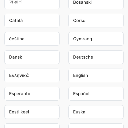
বাঙালি
Bosanski
Català
Corso
čeština
Cymraeg
Dansk
Deutsche
Ελληνικά
English
Esperanto
Español
Eesti keel
Euskal