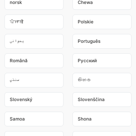
norsk
Chewa
ਪੰਜਾਬੀ
Polskie
پخوانی
Português
Română
Pусский
سنڌي
සිංහල
Slovenský
Slovenščina
Samoa
Shona