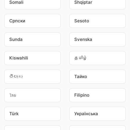
Somali
Shqiptar
Српски
Sesoto
Sunda
Svenska
Kiswahili
தமிழ்
తెలుగు
Тайко
ไทย
Filipino
Türk
Українська