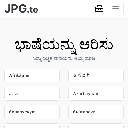
JPG
.to
ಭಾಷೆಯನ್ನು ಆರಿಸು
ನಿಮ್ಮ ಐಚ್ಛಿಕ ಭಾಷೆಯನ್ನು ಆಯ್ಕೆ ಮಾಡಿ
Afrikaans
አማርኛ
عربى
Azərbaycan
беларускую
български