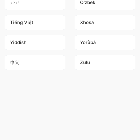
اردو
O'zbek
Tiếng Việt
Xhosa
Yiddish
Yorùbá
中文
Zulu