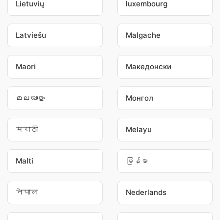
Lietuvių
luxembourg
Latviešu
Malgache
Maori
Македонски
മലയാളം
Монгол
मराठी
Melayu
Malti
မြန်မာ
नेपाल
Nederlands