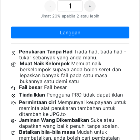
-
+
Jimat 20% apabila 2 atau lebih
Langgan
Penukaran Tanpa Had
Tiada had, tiada had -
🥇
tukar sebanyak yang anda mahu.
Muat Naik Kelompok
Memuat naik
📦
berkelompok supaya anda boleh seret dan
lepaskan banyak fail pada satu masa
bukannya satu demi satu
Fail besar
Fail besar
📂
Tiada Iklan
Pengguna PRO tidak dapat iklan
🚫
Permintaan ciri
Mempunyai keupayaan untuk
💡
meminta alat penukaran tambahan untuk
ditambah ke JPG.to
Jaminan Wang Dikembalikan
Suka atau
💸
dapatkan wang balik penuh, tanpa soalan.
Batalkan bila-bila masa
Mudah untuk
⏰
membatalkan, anda boleh cari pembatalan