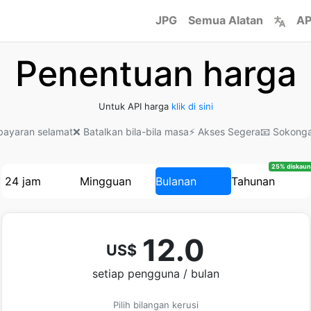
JPG
Semua Alatan
AP
Penentuan harga
Untuk API harga
klik di sini
bayaran selamat
❌ Batalkan bila-bila masa
⚡ Akses Segera
📧 Sokong
25% diskaun
24 jam
Mingguan
Bulanan
Tahunan
12.0
US$
setiap pengguna / bulan
Pilih bilangan kerusi