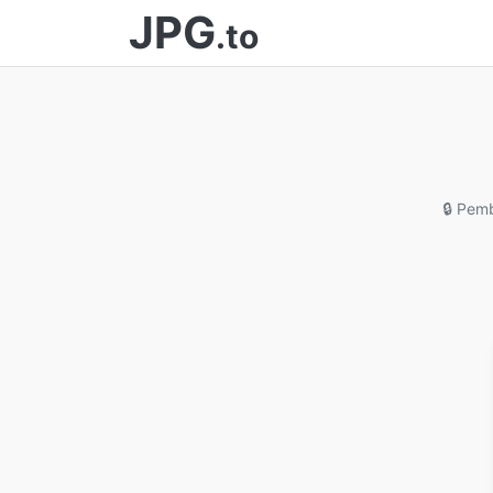
JPG
.to
🔒 Pem