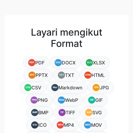
Layari mengikut
Format
PDF
DOCX
XLSX
PDF
DOC
XLS
PPTX
TXT
HTML
PPT
TXT
HTM
CSV
Markdown
JPG
CSV
Mar
JPG
PNG
WebP
GIF
PNG
Web
GIF
BMP
TIFF
SVG
BMP
TIF
SVG
ICO
MP4
MOV
ICO
MP4
MOV