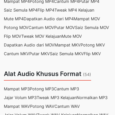
Mampat MP4
Potong MP4
Cantum MP4
Putar MP4
Saiz Semula MP4
Flip MP4
Tweak MP4 Kelajuan
Mute MP4
Dapatkan Audio dari MP4
Mampat MOV
Potong MOV
Cantum MOV
Putar MOV
Saiz Semula MOV
Flip MOV
Tweak MOV Kelajuan
Mute MOV
Dapatkan Audio dari MOV
Mampat MKV
Potong MKV
Cantum MKV
Putar MKV
Saiz Semula MKV
Flip MKV
Alat Audio Khusus Format
(54)
Mampat MP3
Potong MP3
Cantum MP3
Jajar Volum MP3
Tweak MP3 Kelajuan
Normalkan MP3
Mampat WAV
Potong WAV
Cantum WAV