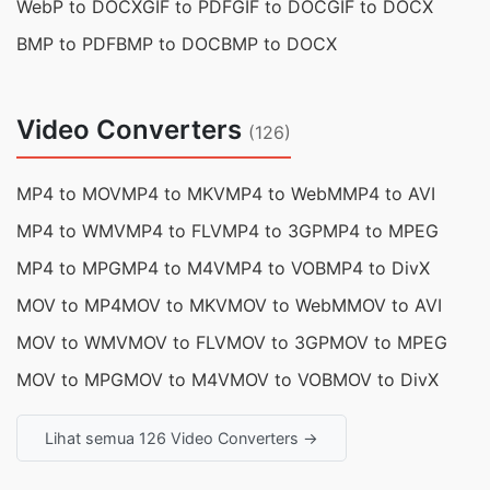
WebP to DOCX
GIF to PDF
GIF to DOC
GIF to DOCX
BMP to PDF
BMP to DOC
BMP to DOCX
Video Converters
(126)
MP4 to MOV
MP4 to MKV
MP4 to WebM
MP4 to AVI
MP4 to WMV
MP4 to FLV
MP4 to 3GP
MP4 to MPEG
MP4 to MPG
MP4 to M4V
MP4 to VOB
MP4 to DivX
MOV to MP4
MOV to MKV
MOV to WebM
MOV to AVI
MOV to WMV
MOV to FLV
MOV to 3GP
MOV to MPEG
MOV to MPG
MOV to M4V
MOV to VOB
MOV to DivX
Lihat semua 126 Video Converters →