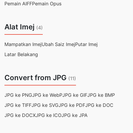
Pemain AIFF
Pemain Opus
Alat Imej
(4)
Mampatkan Imej
Ubah Saiz Imej
Putar Imej
Latar Belakang
Convert from JPG
(11)
JPG ke PNG
JPG ke WebP
JPG ke GIF
JPG ke BMP
JPG ke TIFF
JPG ke SVG
JPG ke PDF
JPG ke DOC
JPG ke DOCX
JPG ke ICO
JPG ke JPA