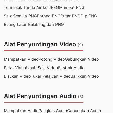
Termasuk Tanda Air ke JPEG
Mampat PNG
Saiz Semula PNG
Potong PNG
Putar PNG
Flip PNG
Buang Latar Belakang dari PNG
Alat Penyuntingan Video
(9)
Mampatkan Video
Potong Video
Gabungkan Video
Putar Video
Ubah Saiz Video
Ekstrak Audio
Bisukan Video
Tukar Kelajuan Video
Balikkan Video
Alat Penyuntingan Audio
(6)
Mampatkan Audio
Pangkas Audio
Gabungkan Audio