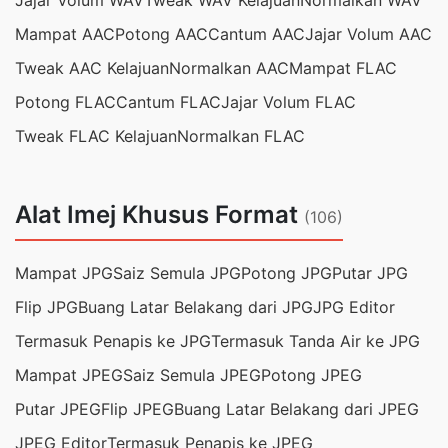
Jajar Volum WAV
Tweak WAV Kelajuan
Normalkan WAV
Mampat AAC
Potong AAC
Cantum AAC
Jajar Volum AAC
Tweak AAC Kelajuan
Normalkan AAC
Mampat FLAC
Potong FLAC
Cantum FLAC
Jajar Volum FLAC
Tweak FLAC Kelajuan
Normalkan FLAC
Alat Imej Khusus Format
(106)
Mampat JPG
Saiz Semula JPG
Potong JPG
Putar JPG
Flip JPG
Buang Latar Belakang dari JPG
JPG Editor
Termasuk Penapis ke JPG
Termasuk Tanda Air ke JPG
Mampat JPEG
Saiz Semula JPEG
Potong JPEG
Putar JPEG
Flip JPEG
Buang Latar Belakang dari JPEG
JPEG Editor
Termasuk Penapis ke JPEG