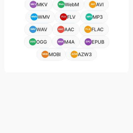
MKV
WebM
AVI
MKV
Web
AVI
WMV
FLV
MP3
WMV
FLV
MP3
WAV
AAC
FLAC
WAV
AAC
FLA
OGG
M4A
EPUB
OGG
M4A
EPU
MOBI
AZW3
MOB
AZW