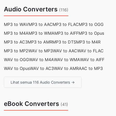
Audio Converters
(116)
MP3 to WAV
MP3 to AAC
MP3 to FLAC
MP3 to OGG
MP3 to M4A
MP3 to WMA
MP3 to AIFF
MP3 to Opus
MP3 to AC3
MP3 to AMR
MP3 to DTS
MP3 to M4R
MP3 to MP2
WAV to MP3
WAV to AAC
WAV to FLAC
WAV to OGG
WAV to M4A
WAV to WMA
WAV to AIFF
WAV to Opus
WAV to AC3
WAV to AMR
AAC to MP3
Lihat semua 116 Audio Converters →
eBook Converters
(41)