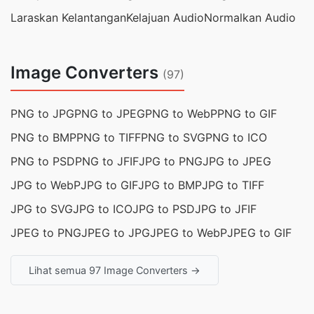
Laraskan Kelantangan
Kelajuan Audio
Normalkan Audio
Image Converters
(97)
PNG to JPG
PNG to JPEG
PNG to WebP
PNG to GIF
PNG to BMP
PNG to TIFF
PNG to SVG
PNG to ICO
PNG to PSD
PNG to JFIF
JPG to PNG
JPG to JPEG
JPG to WebP
JPG to GIF
JPG to BMP
JPG to TIFF
JPG to SVG
JPG to ICO
JPG to PSD
JPG to JFIF
JPEG to PNG
JPEG to JPG
JPEG to WebP
JPEG to GIF
Lihat semua 97 Image Converters →