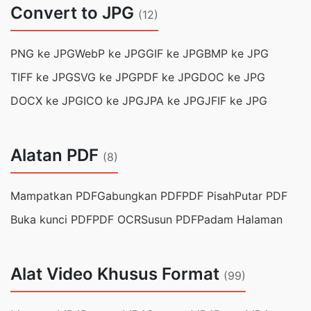
Convert to JPG
(12)
PNG ke JPG
WebP ke JPG
GIF ke JPG
BMP ke JPG
TIFF ke JPG
SVG ke JPG
PDF ke JPG
DOC ke JPG
DOCX ke JPG
ICO ke JPG
JPA ke JPG
JFIF ke JPG
Alatan PDF
(8)
Mampatkan PDF
Gabungkan PDF
PDF Pisah
Putar PDF
Buka kunci PDF
PDF OCR
Susun PDF
Padam Halaman
Alat Video Khusus Format
(99)