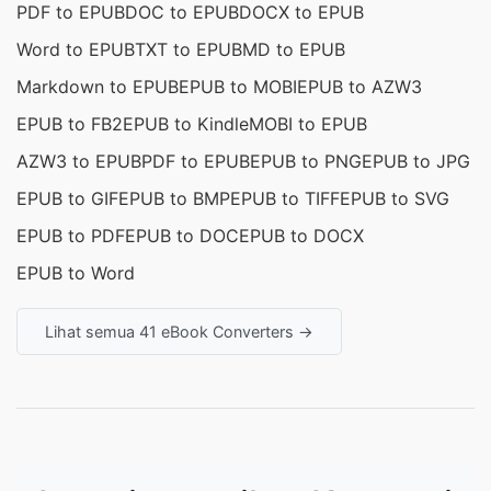
PDF to EPUB
DOC to EPUB
DOCX to EPUB
Word to EPUB
TXT to EPUB
MD to EPUB
Markdown to EPUB
EPUB to MOBI
EPUB to AZW3
EPUB to FB2
EPUB to Kindle
MOBI to EPUB
AZW3 to EPUB
PDF to EPUB
EPUB to PNG
EPUB to JPG
EPUB to GIF
EPUB to BMP
EPUB to TIFF
EPUB to SVG
EPUB to PDF
EPUB to DOC
EPUB to DOCX
EPUB to Word
Lihat semua 41 eBook Converters →