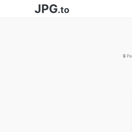
JPG
.to
🔒 P