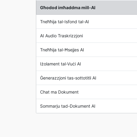
Għodod imħaddma mill-AI
Tneħħija tal-Isfond tal-AI
AI Audio Traskrizzjoni
Tneħħija tal-Ħsejjes AI
Iżolament tal-Vuċi AI
Ġenerazzjoni tas-sottotitli AI
Chat ma Dokument
Sommarju tad-Dokument AI