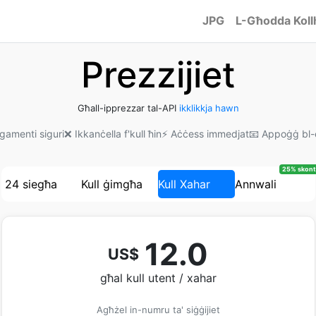
JPG
L-Għodda Koll
Prezzijiet
Għall-ipprezzar tal-API
ikklikkja hawn
agamenti siguri
❌ Ikkanċella f'kull ħin
⚡ Aċċess immedjat
📧 Appoġġ bl-
25% skont
24 siegħa
Kull ġimgħa
Kull Xahar
Annwali
12.0
US$
għal kull utent / xahar
Agħżel in-numru ta' siġġijiet