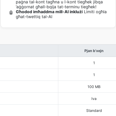
paġna tal-kont tagħna u l-kont tiegħek jibqa
’aġġornat għall-bqija tat-terminu tiegħek!
Għodod imħaddma mill-AI inklużi
Limiti ogħla
🤖
għat-twettiq tal-AI
Pjan b'xejn
1
1
100 MB
Iva
Standard