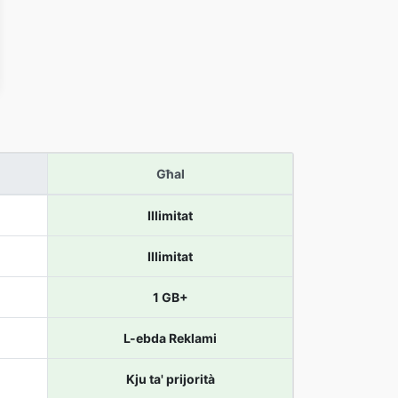
Għal
Illimitat
Illimitat
1 GB+
L-ebda Reklami
Kju ta' prijorità