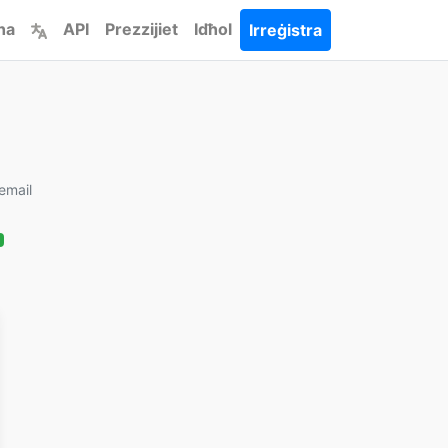
ha
API
Prezzijiet
Idħol
Irreġistra
email