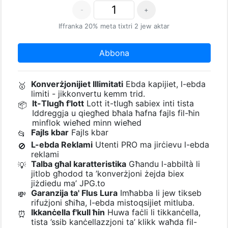
-
+
Iffranka 20% meta tixtri 2 jew aktar
Abbona
Konverżjonijiet Illimitati
Ebda kapijiet, l-ebda
🥇
limiti - jikkonvertu kemm trid.
It-Tlugħ f'lott
Lott it-tlugħ sabiex inti tista
📦
Iddreggja u qiegħed bħala ħafna fajls fil-ħin
minflok wieħed minn wieħed
Fajls kbar
Fajls kbar
📂
L-ebda Reklami
Utenti PRO ma jirċievu l-ebda
🚫
reklami
Talba għal karatteristika
Għandu l-abbiltà li
💡
jitlob għodod ta ’konverżjoni żejda biex
jiżdiedu ma’ JPG.to
Garanzija ta' Flus Lura
Imħabba li jew tikseb
💸
rifużjoni sħiħa, l-ebda mistoqsijiet mitluba.
Ikkanċella f'kull ħin
Huwa faċli li tikkanċella,
⏰
tista ’ssib kanċellazzjoni ta’ klikk waħda fil-