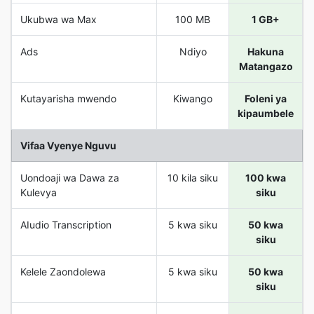
Ukubwa wa Max
100 MB
1 GB+
Ads
Ndiyo
Hakuna
Matangazo
Kutayarisha mwendo
Kiwango
Foleni ya
kipaumbele
Vifaa Vyenye Nguvu
Uondoaji wa Dawa za
10 kila siku
100 kwa
Kulevya
siku
AIudio Transcription
5 kwa siku
50 kwa
siku
Kelele Zaondolewa
5 kwa siku
50 kwa
siku