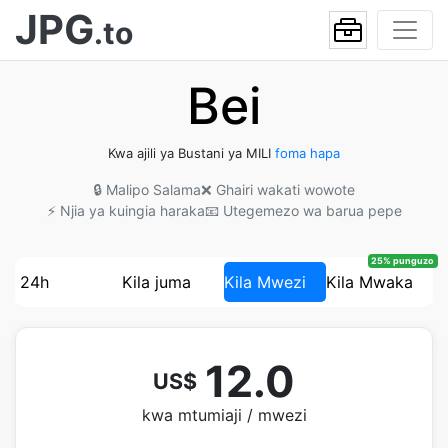
JPG
.to
Bei
Kwa ajili ya Bustani ya MILI
foma hapa
🔒 Malipo Salama
❌ Ghairi wakati wowote
⚡ Njia ya kuingia haraka
📧 Utegemezo wa barua pepe
25% punguzo
24h
Kila juma
Kila Mwezi
Kila Mwaka
12.0
US$
kwa mtumiaji / mwezi