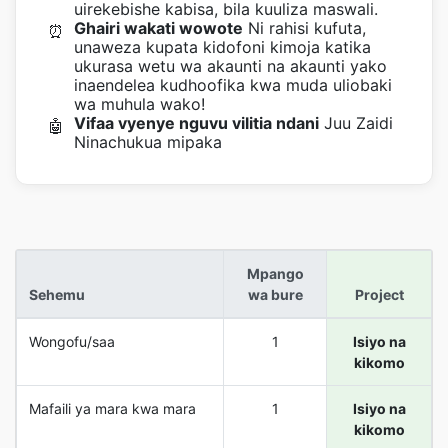
uirekebishe kabisa, bila kuuliza maswali.
Ghairi wakati wowote
Ni rahisi kufuta,
⏰
unaweza kupata kidofoni kimoja katika
ukurasa wetu wa akaunti na akaunti yako
inaendelea kudhoofika kwa muda uliobaki
wa muhula wako!
Vifaa vyenye nguvu vilitia ndani
Juu Zaidi
🤖
Ninachukua mipaka
Mpango
Sehemu
wa bure
Project
Wongofu/saa
1
Isiyo na
kikomo
Mafaili ya mara kwa mara
1
Isiyo na
kikomo