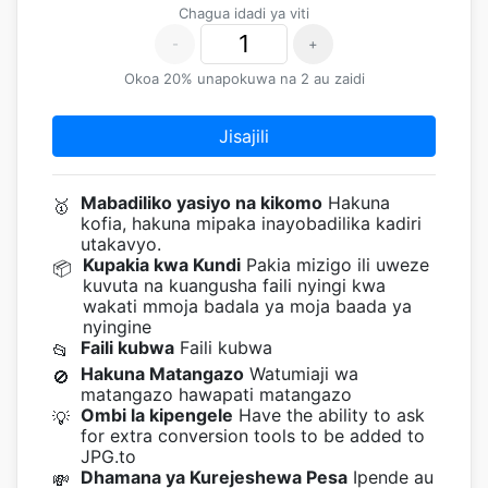
Chagua idadi ya viti
-
+
Okoa 20% unapokuwa na 2 au zaidi
Jisajili
Mabadiliko yasiyo na kikomo
Hakuna
🥇
kofia, hakuna mipaka inayobadilika kadiri
utakavyo.
Kupakia kwa Kundi
Pakia mizigo ili uweze
📦
kuvuta na kuangusha faili nyingi kwa
wakati mmoja badala ya moja baada ya
nyingine
Faili kubwa
Faili kubwa
📂
Hakuna Matangazo
Watumiaji wa
🚫
matangazo hawapati matangazo
Ombi la kipengele
Have the ability to ask
💡
for extra conversion tools to be added to
JPG.to
Dhamana ya Kurejeshewa Pesa
Ipende au
💸