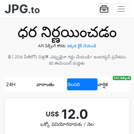
JPG
.to
ధర నిర్ణయించడం
API పిక్సింగ్ కొరకు
ఇక్కడ క్లిక్ చేయండి
🔒 [ 20వ పేజీలోని చిత్ర
❌ ఎప్పుడైనా రద్దు చేయండి
⚡ ఇంటరప్షన్ ప్రవేశము
📧 ఈమెయిల్ మద్దతు
25% డిస్కౌంట్
24H
వారాంతం
నెలసరి
వార్షిక
12.0
US$
ఒక్కో వినియోగదారుకు / నెల