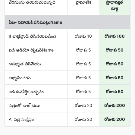
వేగమును తయరుచుచున్నది
ప్రామాణిక
ప్రాధాన్యత
క్యూ
ఏఐ- సహాయకి పనిముట్లుName
II బ్యాక్‌గ్రౌండ్ తీసివేయబడింది
రోజుకు 10
రోజుకు 100
ఐడి ఆడియో రిప్రెషన్Name
రోజుకు 5
రోజుకు 50
అసభ్యత తీసివేయు
రోజుకు 5
రోజుకు 50
అభ్యసించడం
రోజుకు 5
రోజుకు 50
ఐడి ఉపశీర్షిక ఉద్భవం
రోజుకు 5
రోజుకు 50
పత్రంతో చాట్ చెయి
రోజుకు 20
రోజుకు 200
AI పత్ర సంక్షిప్తం
రోజుకు 20
రోజుకు 200