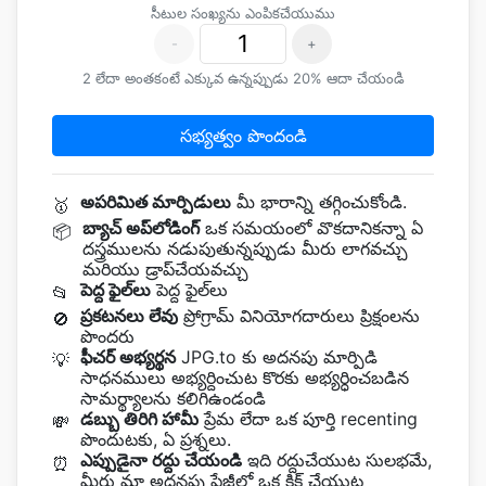
సీటుల సంఖ్యను ఎంపికచేయుము
-
+
2 లేదా అంతకంటే ఎక్కువ ఉన్నప్పుడు 20% ఆదా చేయండి
సభ్యత్వం పొందండి
అపరిమిత మార్పిడులు
మీ భారాన్ని తగ్గించుకోండి.
🥇
బ్యాచ్ అప్‌లోడింగ్
ఒక సమయంలో వొకదానికన్నా ఏ
📦
దస్త్రములను నడుపుతున్నప్పుడు మీరు లాగవచ్చు
మరియు డ్రాప్‌చేయవచ్చు
పెద్ద ఫైల్‌లు
పెద్ద ఫైల్‌లు
📂
ప్రకటనలు లేవు
ప్రోగ్రామ్ వినియోగదారులు ప్రిక్షంలను
🚫
పొందరు
ఫీచర్ అభ్యర్థన
JPG.to కు అదనపు మార్పిడి
💡
సాధనములు అభ్యర్దించుట కొరకు అభ్యర్ధించబడిన
సామర్థ్యాలను కలిగిఉండండి
డబ్బు తిరిగి హామీ
ప్రేమ లేదా ఒక పూర్తి recenting
💸
పొందుటకు, ఏ ప్రశ్నలు.
ఎప్పుడైనా రద్దు చేయండి
ఇది రద్దుచేయుట సులభమే,
⏰
మీరు మా అదనపు పేజీలో ఒక క్లిక్ చేయుట