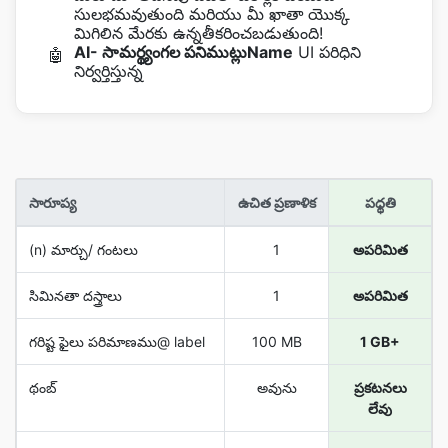
సులభమవుతుంది మరియు మీ ఖాతా యొక్క
మిగిలిన మేరకు ఉన్నతీకరించబడుతుంది!
AI- సామర్థ్యంగల పనిముట్లుName
UI పరిధిని
🤖
నిర్వర్తిస్తున్న
సారూప్య
ఉచిత ప్రణాళిక
పధ్ధతి
(n) మార్చు/ గంటలు
1
అపరిమిత
సిమినతా దస్త్రాలు
1
అపరిమిత
గరిష్ట ఫైలు పరిమాణము@ label
100 MB
1 GB+
థంబ్
అవును
ప్రకటనలు
లేవు