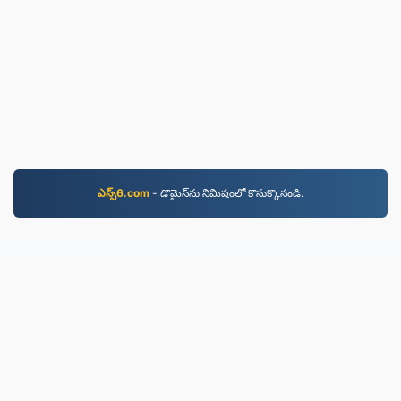
ఎన్స్6.com
- డొమైన్‌ను నిమిషంలో కొనుక్కొనండి.
JPG.to
2019 నుండి మార్చబడిన ఫైల్‌లు
గోప్యతా విధానం
|
సేవా నిబంధనలు
|
మా గురించి
|
మమ్మల్ని
సంప్రదించండి
|
API
|
మాదిరిలు
|
అప్ స్థాపించు
© 2026 JPG.to
|
VPS.org
LLC | తయారు చేసినది
nadermx