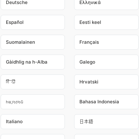
Deutsche
Ελληνικά
Español
Eesti keel
Suomalainen
Français
Gàidhlig na h-Alba
Galego
हिंदी
Hrvatski
հայերեն
Bahasa Indonesia
Italiano
日本語