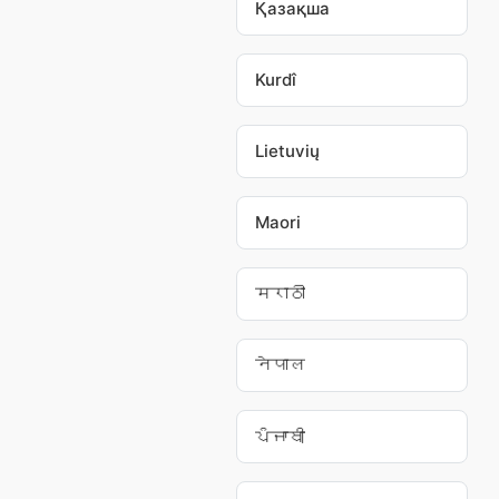
Қазақша
Kurdî
Lietuvių
Maori
मराठी
नेपाल
ਪੰਜਾਬੀ