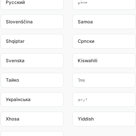
Pусский
سنڌي
Slovenščina
Samoa
Shqiptar
Српски
Svenska
Kiswahili
Тайко
ไทย
Українська
اردو
Xhosa
Yiddish