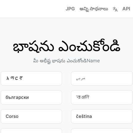
JPG
అన్ని సాధనాలు
API
భాషను ఎంచుకోండి
మీ అభీష్ట భాషను ఎంచుకోండిName
አማርኛ
عربى
български
বাঙালি
Corso
čeština