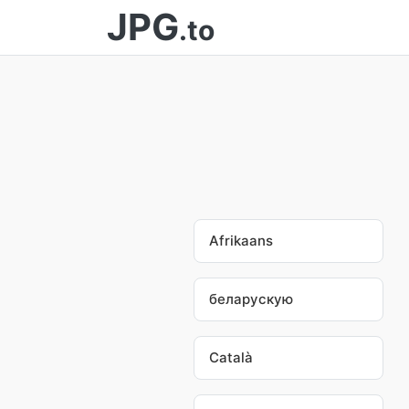
JPG
.to
Afrikaans
беларускую
Català