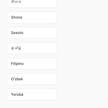
සිංහල
Shona
Sesoto
தமிழ்
Filipino
O'zbek
Yorùbá