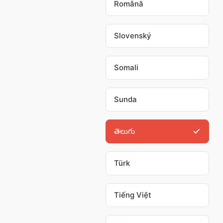
Română
Slovenský
Somali
Sunda
తెలుగు
Türk
Tiếng Việt