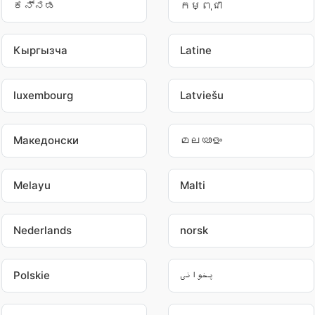
ಕನ್ನಡ
កម្ពុជា
Кыргызча
Latine
luxembourg
Latviešu
Македонски
മലയാളം
Melayu
Malti
Nederlands
norsk
Polskie
پخوانی