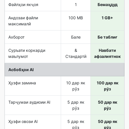
Файлҳои якҷоя
1
Бемаҳдуд
Андозаи файли
100 MB
1 GB+
максималӣ
Ахборот
Бале
Бе таблиғ
Суръати коркарди
&
Навбати
маълумот
Стандартӣ
афзалиятнок
Асбобҳои AI
Ҳузфи замина
10 дар як
100 дар як
рӯз
рӯз
Тарҷумаи аудиоии AI
5 дар як
50 дар як
рӯз
рӯз
Ҳузфи овози AI
5 дар як
50 дар як
рӯз
рӯз