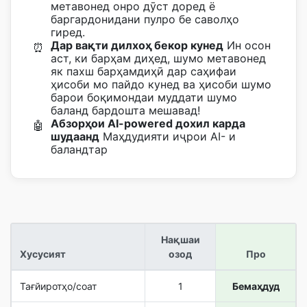
метавонед онро дӯст доред ё
баргардонидани пулро бе саволҳо
гиред.
Дар вақти дилхоҳ бекор кунед
Ин осон
⏰
аст, ки барҳам диҳед, шумо метавонед
як пахш барҳамдиҳӣ дар саҳифаи
ҳисоби мо пайдо кунед ва ҳисоби шумо
барои боқимондаи муддати шумо
баланд бардошта мешавад!
Абзорҳои AI-powered дохил карда
🤖
шудаанд
Маҳдудияти иҷрои AI- и
баландтар
Нақшаи
Хусусият
озод
Про
Тағйиротҳо/соат
1
Бемаҳдуд