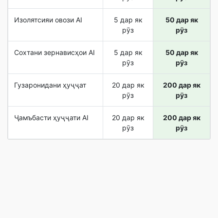
Изолятсияи овози AI
5 дар як
50 дар як
рӯз
рӯз
Сохтани зернависҳои AI
5 дар як
50 дар як
рӯз
рӯз
Гузаронидани ҳуҷҷат
20 дар як
200 дар як
рӯз
рӯз
Ҷамъбасти ҳуҷҷати AI
20 дар як
200 дар як
рӯз
рӯз