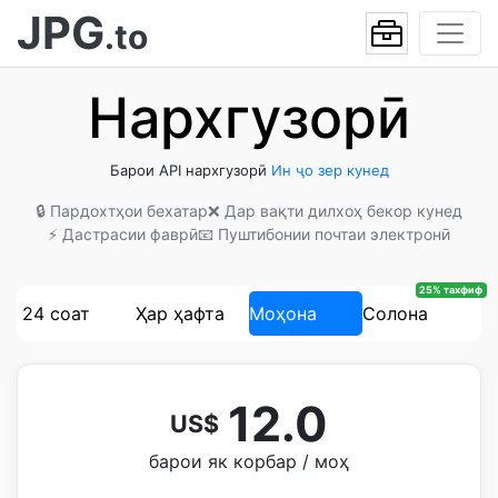
JPG
.to
Нархгузорӣ
Барои API нархгузорӣ
Ин ҷо зер кунед
🔒 Пардохтҳои бехатар
❌ Дар вақти дилхоҳ бекор кунед
⚡ Дастрасии фаврӣ
📧 Пуштибонии почтаи электронӣ
25% тахфиф
24 соат
Ҳар ҳафта
Моҳона
Солона
12.0
US$
барои як корбар / моҳ