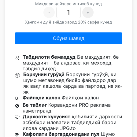
Миқдори ҷойҳоро интихоб кунед
-
+
Ҳангоми ду ё зиёда харид 20% сарфа кунед
Обуна шавед
Табдилоти бемаҳдуд
Бе маҳдудият, бе
🥇
маҳдудият - ба андозае, ки мехоҳед,
табдил диҳед.
Боркунии гурӯҳӣ
Боркунии гурӯҳӣ, ки
📦
шумо метавонед бисёр файлҳоро дар
як вақт кашола карда ва партоед, на як-
як
Файлҳои калон
Файлҳои калон
📂
Бе таблиғ
Корвандони PRO реклама
🚫
намегиранд
Дархости хусусият
қобилияти дархости
💡
асбобҳои иловагии табдилдиҳӣ барои
илова кардани JPG.to
Кафолати баргардонидани пул
Шумо
💸