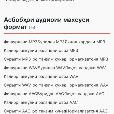
Асбобҳои аудиоии махсуси
формат
(54)
Фишурдани MP3
Буридан MP3
Якҷоя кардани MP3
Калибрченкунии баландии овоз MP3
Суръати MP3-ро танзим кунед
Нормализатсия MP3
Фишурдани WAV
Буридан WAV
Якҷоя кардани WAV
Калибрченкунии баландии овоз WAV
Суръати WAV-ро танзим кунед
Нормализатсия WAV
Фишурдани AAC
Буридан AAC
Якҷоя кардани AAC
Калибрченкунии баландии овоз AAC
Суръати AAC-ро танзим кунед
Нормализатсия AAC