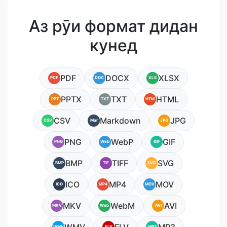
Аз рӯи формат дидан
кунед
PDF
DOCX
XLSX
PDF
DOC
XLS
PPTX
TXT
HTML
PPT
TXT
HTM
CSV
Markdown
JPG
CSV
Mar
JPG
PNG
WebP
GIF
PNG
Web
GIF
BMP
TIFF
SVG
BMP
TIF
SVG
ICO
MP4
MOV
ICO
MP4
MOV
MKV
WebM
AVI
MKV
Web
AVI
WMV
FLV
MP3