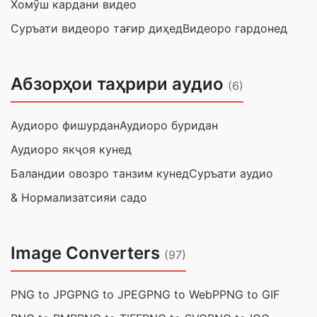
Хомӯш кардани видео
Суръати видеоро тағир диҳед
Видеоро гардонед
Абзорҳои таҳрири аудио
(6)
Аудиоро фишурдан
Аудиоро буридан
Аудиоро якҷоя кунед
Баландии овозро танзим кунед
Суръати аудио
& Нормализатсияи садо
Image Converters
(97)
PNG to JPG
PNG to JPEG
PNG to WebP
PNG to GIF