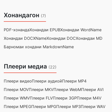
Хонандагон
(7)
PDF-хонанда
Хонандаи EPUB
Хонандаи WordName
Хонандаи DOCXName
Хонандаи DOC
Хонандаи MD
Барномаи хондани MarkdownName
Плеери медиа
(22)
Плеери видео
Плеери аудиоӣ
Плеери MP4
Плеери MOV
Плеери MKV
Плеери WebM
Плеери AVI
Плеери WMV
Плеери FLV
Плеери 3GP
Плеери M4V
Плеери MPEG
Плеери MPG
Плеери MP3
Плеери WAV