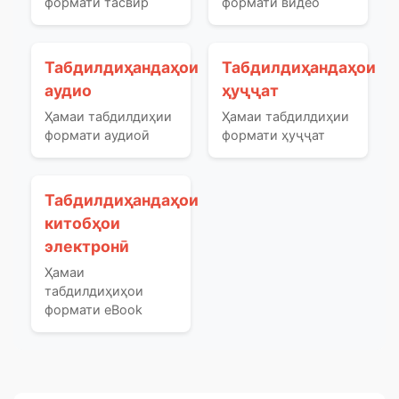
формати тасвир
формати видео
Табдилдиҳандаҳои
Табдилдиҳандаҳои
аудио
ҳуҷҷат
Ҳамаи табдилдиҳии
Ҳамаи табдилдиҳии
формати аудиоӣ
формати ҳуҷҷат
Табдилдиҳандаҳои
китобҳои
электронӣ
Ҳамаи
табдилдиҳиҳои
формати eBook