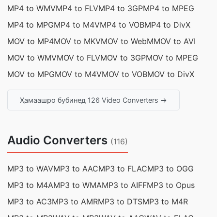
MP4 to WMV
MP4 to FLV
MP4 to 3GP
MP4 to MPEG
MP4 to MPG
MP4 to M4V
MP4 to VOB
MP4 to DivX
MOV to MP4
MOV to MKV
MOV to WebM
MOV to AVI
MOV to WMV
MOV to FLV
MOV to 3GP
MOV to MPEG
MOV to MPG
MOV to M4V
MOV to VOB
MOV to DivX
Ҳамаашро бубинед 126 Video Converters →
Audio Converters
(116)
MP3 to WAV
MP3 to AAC
MP3 to FLAC
MP3 to OGG
MP3 to M4A
MP3 to WMA
MP3 to AIFF
MP3 to Opus
MP3 to AC3
MP3 to AMR
MP3 to DTS
MP3 to M4R