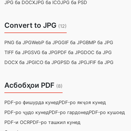
JPG ба DOCX
JPG ба ICO
JPG ба PSD
Convert to JPG
(12)
PNG ба JPG
WebP ба JPG
GIF ба JPG
BMP ба JPG
TIFF ба JPG
SVG ба JPG
PDF ба JPG
DOC ба JPG
DOCX ба JPG
ICO ба JPG
PSD ба JPG
JFIF ба JPG
Асбобҳои PDF
(8)
PDF-ро фишурда кунед
PDF-ро якҷоя кунед
PDF-ро ҷудо кунед
PDF-ро гардонед
PDF-ро кушоед
PDF-и OCR
PDF-ро ташкил кунед