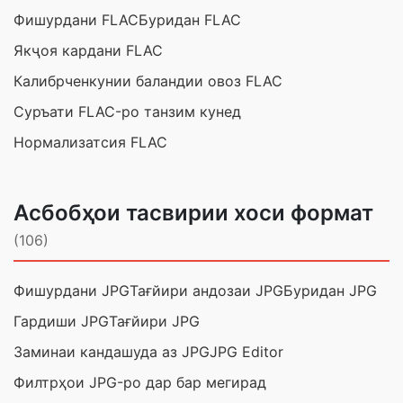
Фишурдани FLAC
Буридан FLAC
Якҷоя кардани FLAC
Калибрченкунии баландии овоз FLAC
Суръати FLAC-ро танзим кунед
Нормализатсия FLAC
Асбобҳои тасвирии хоси формат
(106)
Фишурдани JPG
Тағйири андозаи JPG
Буридан JPG
Гардиши JPG
Тағйири JPG
Заминаи кандашуда аз JPG
JPG Editor
Филтрҳои JPG-ро дар бар мегирад