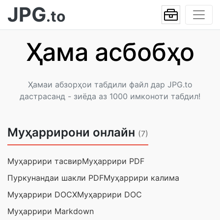
JPG
.to
Ҳама асбобҳо
Ҳамаи абзорҳои табдили файл дар JPG.to
дастрасанд - зиёда аз 1000 имконоти табдил!
Муҳаррирони онлайн
(7)
Муҳаррири тасвир
Муҳаррири PDF
Пуркунандаи шакли PDF
Муҳаррири калима
Муҳаррири DOCX
Муҳаррири DOC
Муҳаррири Markdown