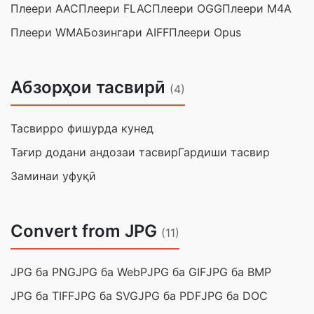
Плеери AAC
Плеери FLAC
Плеери OGG
Плеери M4A
Плеери WMA
Бозингари AIFF
Плеери Opus
Абзорҳои тасвирӣ
(4)
Тасвирро фишурда кунед
Тағир додани андозаи тасвир
Гардиши тасвир
Заминаи уфуқӣ
Convert from JPG
(11)
JPG ба PNG
JPG ба WebP
JPG ба GIF
JPG ба BMP
JPG ба TIFF
JPG ба SVG
JPG ба PDF
JPG ба DOC