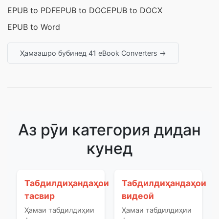
EPUB to PDF
EPUB to DOC
EPUB to DOCX
EPUB to Word
Ҳамаашро бубинед 41 eBook Converters →
Аз рӯи категория дидан
кунед
Табдилдиҳандаҳои
Табдилдиҳандаҳои
тасвир
видеоӣ
Ҳамаи табдилдиҳии
Ҳамаи табдилдиҳии