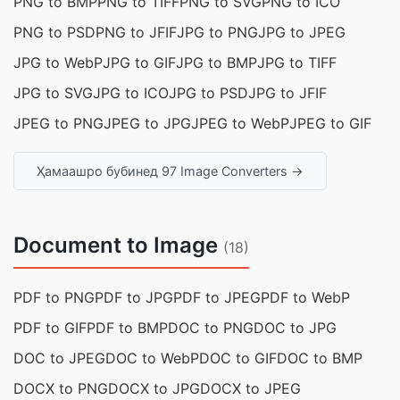
PNG to BMP
PNG to TIFF
PNG to SVG
PNG to ICO
PNG to PSD
PNG to JFIF
JPG to PNG
JPG to JPEG
JPG to WebP
JPG to GIF
JPG to BMP
JPG to TIFF
JPG to SVG
JPG to ICO
JPG to PSD
JPG to JFIF
JPEG to PNG
JPEG to JPG
JPEG to WebP
JPEG to GIF
Ҳамаашро бубинед 97 Image Converters →
Document to Image
(18)
PDF to PNG
PDF to JPG
PDF to JPEG
PDF to WebP
PDF to GIF
PDF to BMP
DOC to PNG
DOC to JPG
DOC to JPEG
DOC to WebP
DOC to GIF
DOC to BMP
DOCX to PNG
DOCX to JPG
DOCX to JPEG