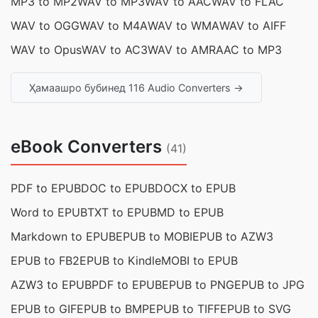
MP3 to MP2
WAV to MP3
WAV to AAC
WAV to FLAC
WAV to OGG
WAV to M4A
WAV to WMA
WAV to AIFF
WAV to Opus
WAV to AC3
WAV to AMR
AAC to MP3
Ҳамаашро бубинед 116 Audio Converters →
eBook Converters
(41)
PDF to EPUB
DOC to EPUB
DOCX to EPUB
Word to EPUB
TXT to EPUB
MD to EPUB
Markdown to EPUB
EPUB to MOBI
EPUB to AZW3
EPUB to FB2
EPUB to Kindle
MOBI to EPUB
AZW3 to EPUB
PDF to EPUB
EPUB to PNG
EPUB to JPG
EPUB to GIF
EPUB to BMP
EPUB to TIFF
EPUB to SVG