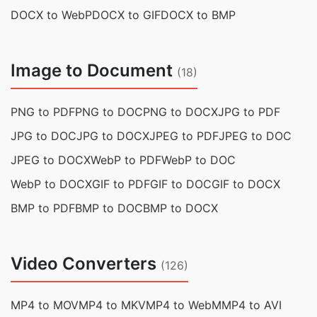
DOCX to WebP
DOCX to GIF
DOCX to BMP
Image to Document
(18)
PNG to PDF
PNG to DOC
PNG to DOCX
JPG to PDF
JPG to DOC
JPG to DOCX
JPEG to PDF
JPEG to DOC
JPEG to DOCX
WebP to PDF
WebP to DOC
WebP to DOCX
GIF to PDF
GIF to DOC
GIF to DOCX
BMP to PDF
BMP to DOC
BMP to DOCX
Video Converters
(126)
MP4 to MOV
MP4 to MKV
MP4 to WebM
MP4 to AVI