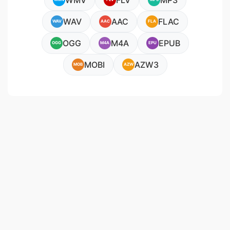
WMV
FLV
MP3
WAV
AAC
FLAC
WAV
AAC
FLA
OGG
M4A
EPUB
OGG
M4A
EPU
MOBI
AZW3
MOB
AZW