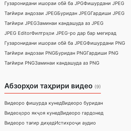
Гузаронидани ишораи обӣ ба JPG
Фишурдани JPEG
Тағйири андозаи JPEG
Буридан JPEG
Гардиши JPEG
Тағйири JPEG
Заминаи кандашуда аз JPEG
JPEG Editor
Филтрҳои JPEG-ро дар бар мегирад
Гузаронидани ишораи обӣ ба JPEG
Фишурдани PNG
Тағйири андозаи PNG
Буридан PNG
Гардиши PNG
Тағйири PNG
Заминаи кандашуда аз PNG
Абзорҳои таҳрири видео
(9)
Видеоро фишурда кунед
Видеоро буридан
Видеоҳоро якҷоя кунед
Видеоро гардонед
Видеоро тағир диҳед
Истихроҷи аудио