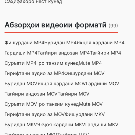
Саҳифаҳоро нест кунед
Абзорҳои видеоии форматӣ
(99)
Фишурдани MP4
Буридан MP4
Якҷоя кардани MP4
Гардиши MP4
Тағйири андозаи MP4
Тағйири MP4
Суръати MP4-ро танзим кунед
Mute MP4
Гирифтани аудио аз MP4
Фишурдани MOV
Буридан MOV
Якҷоя кардани MOV
Гардиши MOV
Тағйири андозаи MOV
Тағйири MOV
Суръати MOV-ро танзим кунед
Mute MOV
Гирифтани аудио аз MOV
Фишурдани MKV
Буридан MKV
Якҷоя кардани MKV
Гардиши MKV
Тағйири андозаи MKV
Тағйири MKV