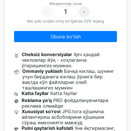
Меҳмонлар сони
-
+
Ikki yoki undan ortiq bo'lganda 20% tejang
Obuna bo'lish
Cheksiz konversiyalar
Ҳеч қандай
🥇
чекловлар йўқ - хоҳлаганча
ўгиришингиз мумкин.
Ommaviy yuklash
Бачқа юклаш, шунинг
📦
учун бирданига юклаш ўрнига бир
вақтда кўп файлларни олиб
ташлашингиз мумкин
Katta fayllar
Katta fayllar
📂
Reklama yo'q
PRO фойдаланувчилари
🚫
реклама олмайди
Xususiyat so'rovi
JPG.toга қўшимча
💡
айлантириш асбобларини қўшишни
сўраш имконияти мавжуд
Pulni qaytarish kafolati
Уни ёқтирмасанг,
💸