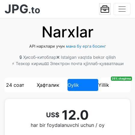
JPG
.to
Narxlar
API нархлари учун
мана бу ерга босинг
🔒 Ҳисоб-китоблар
❌ Istalgan vaqtda bekor qilish
⚡ Тезкор кириш
📧 Электрон почта қўллаб-қувватлаши
25% chegirma
24 соат
Ҳафталик
Oylik
Yillik
12.0
US$
har bir foydalanuvchi uchun / oy