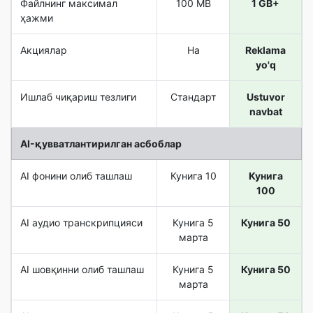
Файлнинг максимал
100 MB
1 GB+
ҳажми
Акциялар
Ha
Reklama
yo'q
Ишлаб чиқариш тезлиги
Стандарт
Ustuvor
navbat
AI-қувватлантирилган асбоблар
AI фонини олиб ташлаш
Кунига 10
Кунига
100
AI аудио транскрипцияси
Кунига 5
Кунига 50
марта
AI шовқинни олиб ташлаш
Кунига 5
Кунига 50
марта