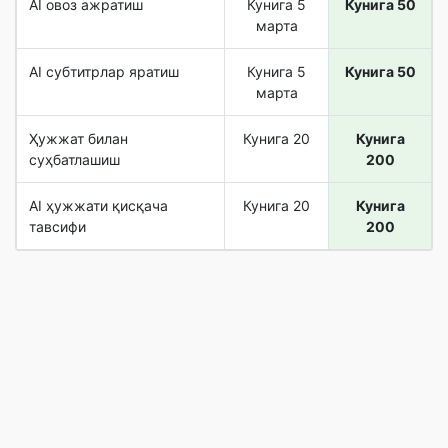
AI овоз ажратиш
Кунига 5
Кунига 50
марта
AI субтитрлар яратиш
Кунига 5
Кунига 50
марта
Ҳужжат билан
Кунига 20
Кунига
суҳбатлашиш
200
AI ҳужжати қисқача
Кунига 20
Кунига
тавсифи
200