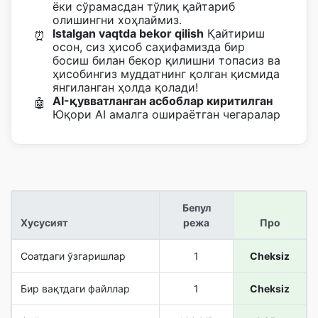
ёки сўрамасдан тўлиқ қайтариб
олишингни хоҳлаймиз.
Istalgan vaqtda bekor qilish
Қайтириш
⏰
осон, сиз ҳисоб саҳифамизда бир
босиш билан бекор қилишни топасиз ва
ҳисобингиз муддатнинг қолган қисмида
янгиланган ҳолда қолади!
AI-қувватланган асбоблар киритилган
🤖
Юқори AI амалга ошираётган чегаралар
Бепул
Хусусият
режа
Про
Соатдаги ўзгаришлар
1
Cheksiz
Бир вақтдаги файллар
1
Cheksiz