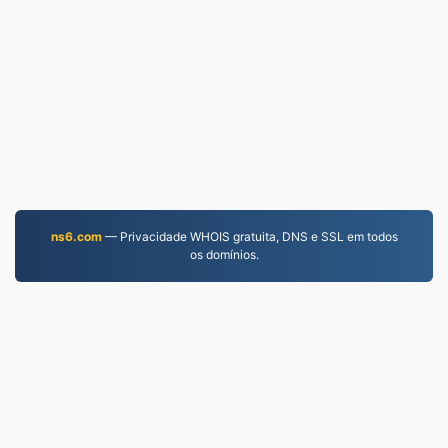
ns6.com
— Privacidade WHOIS gratuita, DNS e SSL em todos
os domínios.
JPG.to
Arquivos convertidos desde 2019
política de Privacidade
|
Termos de Serviço
|
Sobre
nós
|
Contate-nos
|
API
|
Amostras
|
Instalar a